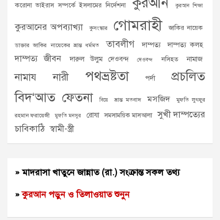
কুরআন
করোনা ভাইরাস সম্পর্কে ইসলামের নির্দেশনা
কুরআন শিক্ষা
গোমরাহী
কুরআনের অপব্যাখ্যা
জাকির নায়েক
কুসংস্কার
তাবলীগ
দাম্পত্য
দাম্পত্য কলহ
ডাক্তার জাকির নায়েকের ভ্রান্ত ধর্মমত
দাম্পত্য জীবন
দারুল উলুম দেওবন্দ
নামাজ
নসিহত
দেওবন্দ
পথভ্রষ্টতা
প্রচলিত
নামায
নারী
পর্দা
বিদ‘আত
ফেতনা
মসজিদ
ভ্রান্ত মতবাদ
মুফতি লুৎফুর
বিয়ে
সুখী দাম্পত্যের
রোযা
সমসাময়িক মাসআলা
রহমান ফরায়েজী
মুফতি মনসুর
চাবিকাঠি
স্বামী-স্ত্রী
» মাদরাসা খাতুনে জান্নাত (রা.) সংক্রান্ত সকল তথ্য
»
কুরআন পড়ুন ও তিলাওয়াত শুনুন