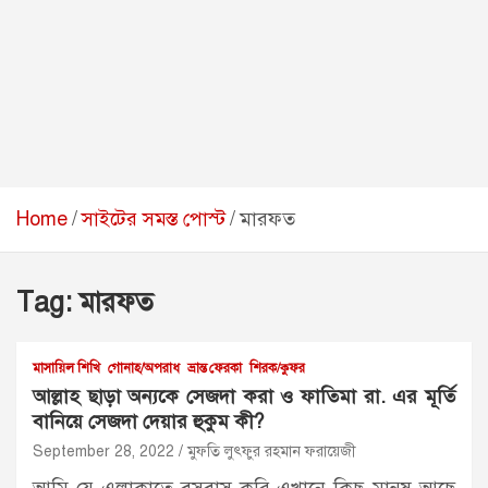
Home
সাইটের সমস্ত পোস্ট
মারফত
Tag:
মারফত
মাসায়িল শিখি
গোনাহ/অপরাধ
ভ্রান্ত ফেরকা
শিরক/কুফর
আল্লাহ ছাড়া অন্যকে সেজদা করা ও ফাতিমা রা. এর মূর্তি
বানিয়ে সেজদা দেয়ার হুকুম কী?
September 28, 2022
মুফতি লুৎফুর রহমান ফরায়েজী