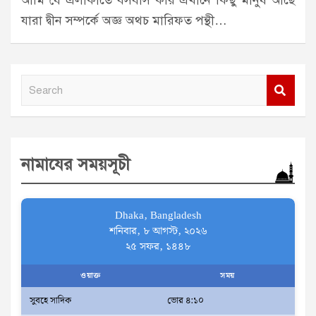
আমি যে এলাকাতে বসবাস করি এখানে কিছু মানুষ আছে
যারা দ্বীন সম্পর্কে অজ্ঞ অথচ মারিফত পন্থী…
S
e
a
r
নামাযের সময়সূচী
c
h
Dhaka, Bangladesh
শনিবার, ৮ আগস্ট, ২০২৬
২৫ সফর, ১৪৪৮
ওয়াক্ত
সময়
সুবহে সাদিক
ভোর ৪:১০