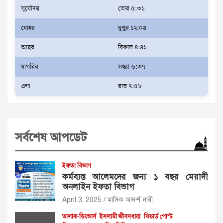
সূর্যোদয়
ভোর ৫:৩১
যোহর
দুপুর ১২:০৪
আছর
বিকাল ৪:৪১
মাগরিব
সন্ধ্যা ৬:৩৭
এশা
রাত ৭:৫৮
সর্বশেষ আপডেট
ইফতা বিভাগ
কর্মব্যস্ত আলেমদের জন্য ১ বছর মেয়াদী
অনলাইন ইফতা বিভাগ
April 3, 2025
মাসিক আদর্শ নারী
তালাক-ডিভোর্স
ইসলামী জীবনধারা
ফিচার্ড পোস্ট