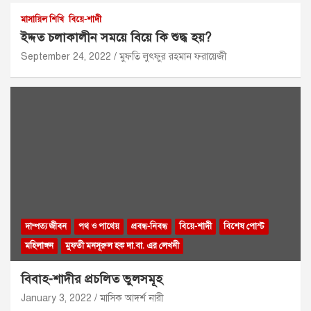
মাসায়িল শিখি
বিয়ে-শাদী
ইদ্দত চলাকালীন সময়ে বিয়ে কি শুদ্ধ হয়?
September 24, 2022
মুফতি লুৎফুর রহমান ফরায়েজী
দাম্পত্য জীবন
পথ ও পাথেয়
প্রবন্ধ-নিবন্ধ
বিয়ে-শাদী
বিশেষ পোস্ট
মহিলাঙ্গন
মুফতী মনসূরুল হক দা.বা. এর লেখনী
বিবাহ-শাদীর প্রচলিত ভুলসমূহ
January 3, 2022
মাসিক আদর্শ নারী