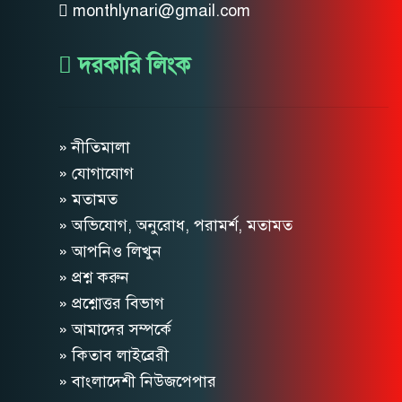
monthlynari@gmail.com
দরকারি লিংক
» নীতিমালা
» যোগাযোগ
» মতামত
» অভিযোগ, অনুরোধ, পরামর্শ, মতামত
» আপনিও লিখুন
» প্রশ্ন করুন
» প্রশ্নোত্তর বিভাগ
» আমাদের সম্পর্কে
» কিতাব লাইব্রেরী
» বাংলাদেশী নিউজপেপার