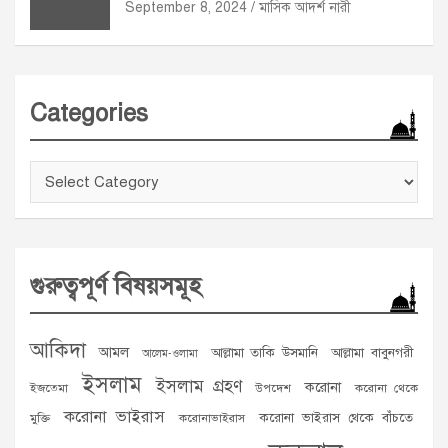
September 8, 2024
মাসিক আদর্শ নারী
Categories
Categories
গুরুত্বপূর্ণ বিষয়সমূহ
আকিদা
আমল
আল্লামা তাকি উসমানি
আল্লামা বাবুনগরী
আলেম-ওলামা
ইসলাম
ইসলাম গ্রহণ
করোনা
ইজতেমা
উপদেশ
করোনা থেকে
করোনা ভাইরাস
করোনা ভাইরাস থেকে বাঁচতে
মুক্তি
করোনাভাইরাস