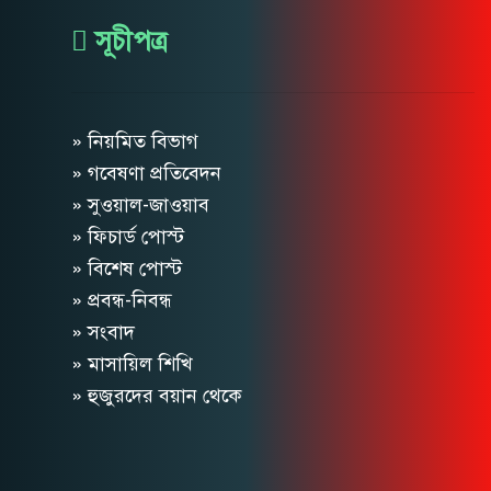
সূচীপত্র
» নিয়মিত বিভাগ
» গবেষণা প্রতিবেদন
» সুওয়াল-জাওয়াব
» ফিচার্ড পোস্ট
» বিশেষ পোস্ট
» প্রবন্ধ-নিবন্ধ
» সংবাদ
» মাসায়িল শিখি
» হুজুরদের বয়ান থেকে