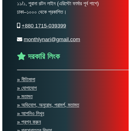
১১/১, পুরানা পল্টন লাইন (এরিস্টো ফার্মার পূর্ব পাশে)
ঢাকা–১০০০ থেকে প্রকাশিত।
+880 1715-039399
monthlynari@gmail.com
দরকারি লিংক
» নীতিমালা
» যোগাযোগ
» মতামত
» অভিযোগ, অনুরোধ, পরামর্শ, মতামত
» আপনিও লিখুন
» প্রশ্ন করুন
» প্রশ্নোত্তর বিভাগ