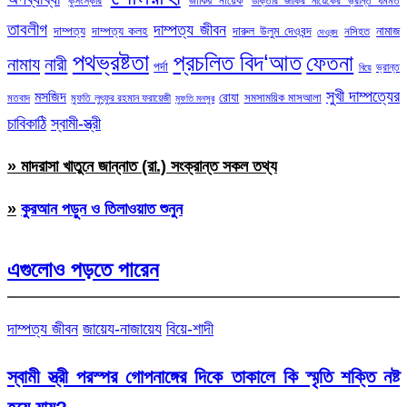
জাকির নায়েক
কুসংস্কার
ডাক্তার জাকির নায়েকের ভ্রান্ত ধর্মমত
তাবলীগ
দাম্পত্য জীবন
দাম্পত্য
দাম্পত্য কলহ
দারুল উলুম দেওবন্দ
নামাজ
নসিহত
দেওবন্দ
পথভ্রষ্টতা
প্রচলিত বিদ‘আত
ফেতনা
নামায
নারী
পর্দা
ভ্রান্ত
বিয়ে
সুখী দাম্পত্যের
মসজিদ
রোযা
সমসাময়িক মাসআলা
মতবাদ
মুফতি লুৎফুর রহমান ফরায়েজী
মুফতি মনসুর
চাবিকাঠি
স্বামী-স্ত্রী
» মাদরাসা খাতুনে জান্নাত (রা.) সংক্রান্ত সকল তথ্য
»
কুরআন পড়ুন ও তিলাওয়াত শুনুন
এগুলোও পড়তে পারেন
দাম্পত্য জীবন
জায়েয-নাজায়েয
বিয়ে-শাদী
স্বামী স্ত্রী পরস্পর গোপনাঙ্গের দিকে তাকালে কি স্মৃতি শক্তি নষ্ট