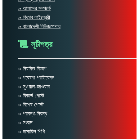
» আমাদের সম্পর্কে
» কিতাব লাইব্রেরী
» বাংলাদেশী নিউজপেপার
সূচীপত্র
» নিয়মিত বিভাগ
» গবেষণা প্রতিবেদন
» সুওয়াল-জাওয়াব
» ফিচার্ড পোস্ট
» বিশেষ পোস্ট
» প্রবন্ধ-নিবন্ধ
» সংবাদ
» মাসায়িল শিখি