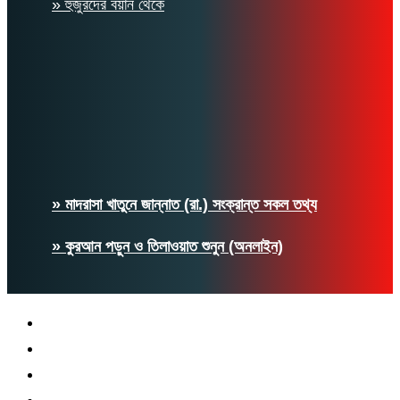
» হুজুরদের বয়ান থেকে
» মাদরাসা খাতুনে জান্নাত (রা.) সংক্রান্ত সকল তথ্য
» কুরআন পড়ুন ও তিলাওয়াত শুনুন (অনলাইন)