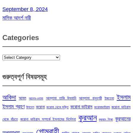
September 8, 2024
মাসিক আদর্শ নারী
Categories
Categories
গুরুত্বপূর্ণ বিষয়সমূহ
ইসলাম
আকিদা
আমল
আল্লামা তাকি উসমানি
আল্লামা বাবুনগরী
ইজতেমা
আলেম-ওলামা
ইসলাম গ্রহণ
করোনা ভাইরাস
করোনা
করোনা ভাইরাস
উপদেশ
করোনা থেকে মুক্তি
করোনাভাইরাস
কুরআন
কুরআনের
থেকে বাঁচতে
করোনা ভাইরাস সম্পর্কে ইসলামের নির্দেশনা
কুরআন শিক্ষা
গোমরাহী
অপব্যাখ্যা