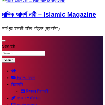
মাসিক আদর্শ নারী – Islamic Magazine
জনপ্রিয় ইসলামী মাসিক পত্রিকা (ম্যাগাজিন)
Search
Search
নিয়মিত বিভাগ
নিয়মাবলি
বিজ্ঞাপন নিয়মাবলী
গবেষণা প্রতিবেদন
সুওয়াল-জাওয়াব