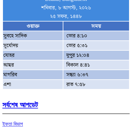
শনিবার, ৮ আগস্ট, ২০২৬
২৫ সফর, ১৪৪৮
ওয়াক্ত
সময়
সুবহে সাদিক
ভোর ৪:১০
সূর্যোদয়
ভোর ৫:৩১
যোহর
দুপুর ১২:০৪
আছর
বিকাল ৪:৪১
মাগরিব
সন্ধ্যা ৬:৩৭
এশা
রাত ৭:৫৮
সর্বশেষ আপডেট
ইফতা বিভাগ