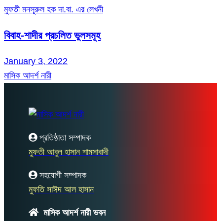
মুফতী মনসূরুল হক দা.বা. এর লেখনী
বিবাহ-শাদীর প্রচলিত ভুলসমূহ
January 3, 2022
মাসিক আদর্শ নারী
প্রতিষ্ঠাতা সম্পাদক
মুফতী আবুল হাসান শামসাবাদী
সহযোগী সম্পাদক
মুফতি সাঈদ আল হাসান
মাসিক আদর্শ নারী ভবন