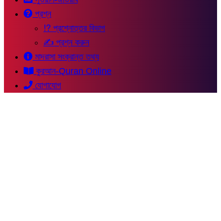
প্রশ্ন
⁉ প্রশ্নোত্তর বিভাগ
✍ প্রশ্ন করুন
মাদরাসা সংক্রান্ত তথ্য
কুরআন-Quran Online
যোগাযোগ