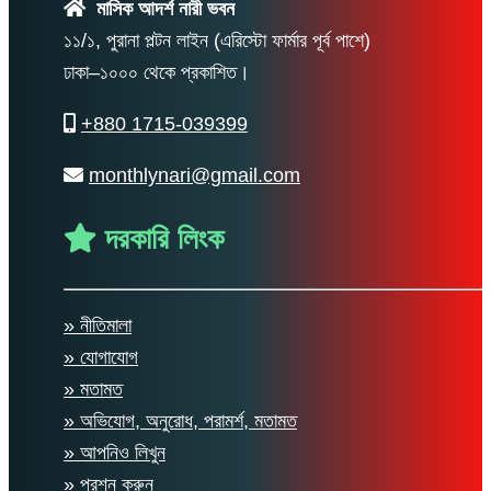
মাসিক আদর্শ নারী ভবন
১১/১, পুরানা পল্টন লাইন (এরিস্টো ফার্মার পূর্ব পাশে)
ঢাকা–১০০০ থেকে প্রকাশিত।
+880 1715-039399
monthlynari@gmail.com
দরকারি লিংক
» নীতিমালা
» যোগাযোগ
» মতামত
» অভিযোগ, অনুরোধ, পরামর্শ, মতামত
» আপনিও লিখুন
» প্রশ্ন করুন