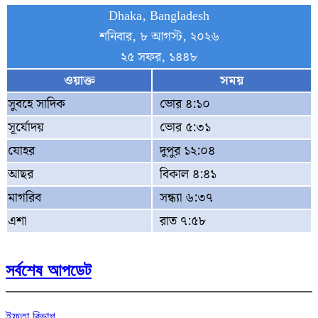
Dhaka, Bangladesh
শনিবার, ৮ আগস্ট, ২০২৬
২৫ সফর, ১৪৪৮
ওয়াক্ত
সময়
সুবহে সাদিক
ভোর ৪:১০
সূর্যোদয়
ভোর ৫:৩১
যোহর
দুপুর ১২:০৪
আছর
বিকাল ৪:৪১
মাগরিব
সন্ধ্যা ৬:৩৭
এশা
রাত ৭:৫৮
সর্বশেষ আপডেট
ইফতা বিভাগ