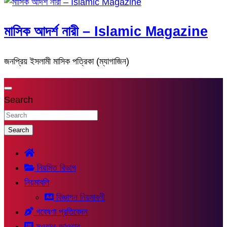
মাসিক আদর্শ নারী – Islamic Magazine
জনপ্রিয় ইসলামী মাসিক পত্রিকা (ম্যাগাজিন)
Search
Search
নিয়মিত বিভাগ
নিয়মাবলি
বিজ্ঞাপন নিয়মাবলী
গবেষণা প্রতিবেদন
সুওয়াল-জাওয়াব