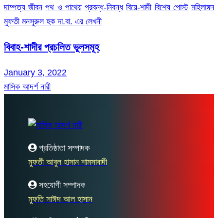
দাম্পত্য জীবন
পথ ও পাথেয়
প্রবন্ধ-নিবন্ধ
বিয়ে-শাদী
বিশেষ পোস্ট
মহিলাঙ্গন
মুফতী মনসূরুল হক দা.বা. এর লেখনী
বিবাহ-শাদীর প্রচলিত ভুলসমূহ
January 3, 2022
মাসিক আদর্শ নারী
প্রতিষ্ঠাতা সম্পাদক
মুফতী আবুল হাসান শামসাবাদী
সহযোগী সম্পাদক
মুফতি সাঈদ আল হাসান