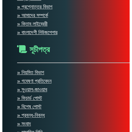
» প্রশ্নোত্তর বিভাগ
» আমাদের সম্পর্কে
» কিতাব লাইব্রেরী
» বাংলাদেশী নিউজপেপার
সূচীপত্র
» নিয়মিত বিভাগ
» গবেষণা প্রতিবেদন
» সুওয়াল-জাওয়াব
» ফিচার্ড পোস্ট
» বিশেষ পোস্ট
» প্রবন্ধ-নিবন্ধ
» সংবাদ