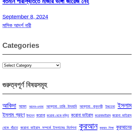
বর্তমান পরিস্থিতিতে মাজার ভাঙ্গা জায়েজ নেই
September 8, 2024
মাসিক আদর্শ নারী
Categories
Categories
গুরুত্বপূর্ণ বিষয়সমূহ
ইসলাম
আকিদা
আমল
আল্লামা তাকি উসমানি
আল্লামা বাবুনগরী
ইজতেমা
আলেম-ওলামা
ইসলাম গ্রহণ
করোনা ভাইরাস
করোনা
করোনা ভাইরাস
উপদেশ
করোনা থেকে মুক্তি
করোনাভাইরাস
কুরআন
কুরআনের
থেকে বাঁচতে
করোনা ভাইরাস সম্পর্কে ইসলামের নির্দেশনা
কুরআন শিক্ষা