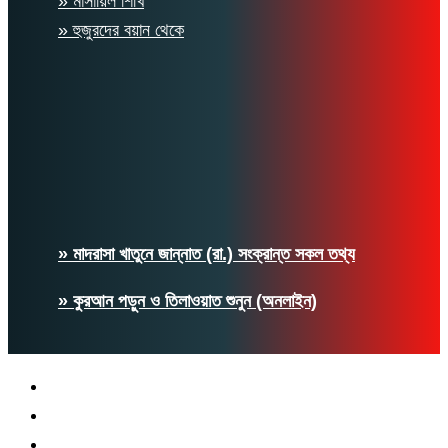
» মাসায়িল শিখি
» হুজুরদের বয়ান থেকে
» মাদরাসা খাতুনে জান্নাত (রা.) সংক্রান্ত সকল তথ্য
» কুরআন পড়ুন ও তিলাওয়াত শুনুন (অনলাইন)