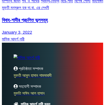
দাম্পত্য জীবন
পথ ও পাথেয়
প্রবন্ধ-নিবন্ধ
বিয়ে-শাদী
বিশেষ পোস্ট
মহিলাঙ্গন
মুফতী মনসূরুল হক দা.বা. এর লেখনী
বিবাহ-শাদীর প্রচলিত ভুলসমূহ
January 3, 2022
মাসিক আদর্শ নারী
প্রতিষ্ঠাতা সম্পাদক
মুফতী আবুল হাসান শামসাবাদী
সহযোগী সম্পাদক
মুফতি সাঈদ আল হাসান
মাসিক আদর্শ নারী ভবন