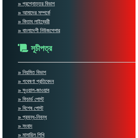
» প্রশ্নোত্তর বিভাগ
» আমাদের সম্পর্কে
» কিতাব লাইব্রেরী
» বাংলাদেশী নিউজপেপার
সূচীপত্র
» নিয়মিত বিভাগ
» গবেষণা প্রতিবেদন
» সুওয়াল-জাওয়াব
» ফিচার্ড পোস্ট
» বিশেষ পোস্ট
» প্রবন্ধ-নিবন্ধ
» সংবাদ
» মাসায়িল শিখি