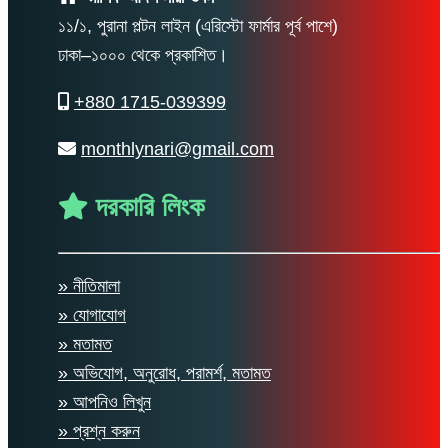
১১/১, পুরানা পল্টন লাইন (এরিস্টো ফার্মার পূর্ব পাশে)
ঢাকা–১০০০ থেকে প্রকাশিত।
+880 1715-039399
monthlynari@gmail.com
দরকারি লিংক
» নীতিমালা
» যোগাযোগ
» মতামত
» অভিযোগ, অনুরোধ, পরামর্শ, মতামত
» আপনিও লিখুন
» প্রশ্ন করুন