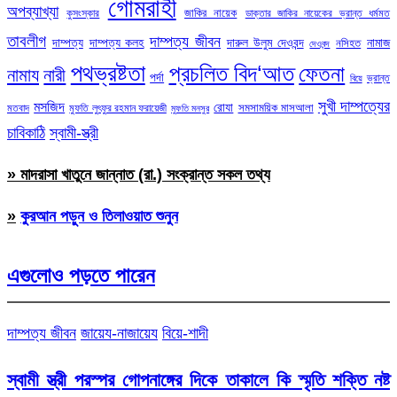
গোমরাহী
অপব্যাখ্যা
জাকির নায়েক
কুসংস্কার
ডাক্তার জাকির নায়েকের ভ্রান্ত ধর্মমত
তাবলীগ
দাম্পত্য জীবন
দাম্পত্য
দাম্পত্য কলহ
দারুল উলুম দেওবন্দ
নামাজ
নসিহত
দেওবন্দ
পথভ্রষ্টতা
প্রচলিত বিদ‘আত
ফেতনা
নামায
নারী
পর্দা
ভ্রান্ত
বিয়ে
সুখী দাম্পত্যের
মসজিদ
রোযা
সমসাময়িক মাসআলা
মতবাদ
মুফতি লুৎফুর রহমান ফরায়েজী
মুফতি মনসুর
চাবিকাঠি
স্বামী-স্ত্রী
» মাদরাসা খাতুনে জান্নাত (রা.) সংক্রান্ত সকল তথ্য
»
কুরআন পড়ুন ও তিলাওয়াত শুনুন
এগুলোও পড়তে পারেন
দাম্পত্য জীবন
জায়েয-নাজায়েয
বিয়ে-শাদী
স্বামী স্ত্রী পরস্পর গোপনাঙ্গের দিকে তাকালে কি স্মৃতি শক্তি নষ্ট