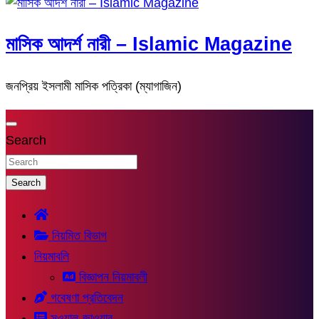
মাসিক আদর্শ নারী – Islamic Magazine
জনপ্রিয় ইসলামী মাসিক পত্রিকা (ম্যাগাজিন)
Search
Search
নিয়মিত বিভাগ
নিয়মাবলি
বিজ্ঞাপন নিয়মাবলী
গবেষণা প্রতিবেদন
সুওয়াল-জাওয়াব