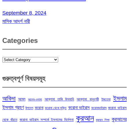
September 8, 2024
মাসিক আদর্শ নারী
Categories
Categories
গুরুত্বপূর্ণ বিষয়সমূহ
ইসলাম
আকিদা
আমল
আল্লামা তাকি উসমানি
আল্লামা বাবুনগরী
ইজতেমা
আলেম-ওলামা
ইসলাম গ্রহণ
করোনা ভাইরাস
করোনা
করোনা ভাইরাস
উপদেশ
করোনা থেকে মুক্তি
করোনাভাইরাস
কুরআন
কুরআনের
থেকে বাঁচতে
করোনা ভাইরাস সম্পর্কে ইসলামের নির্দেশনা
কুরআন শিক্ষা