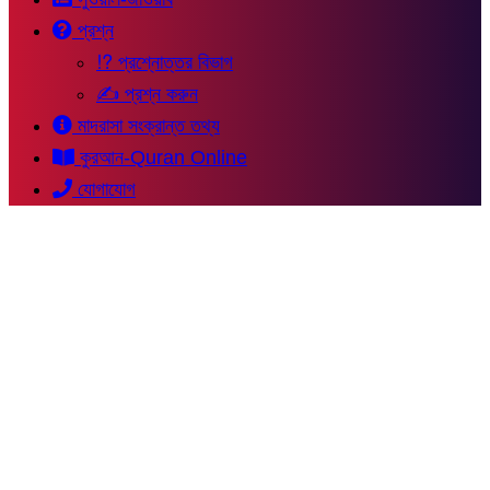
প্রশ্ন
⁉ প্রশ্নোত্তর বিভাগ
✍ প্রশ্ন করুন
মাদরাসা সংক্রান্ত তথ্য
কুরআন-Quran Online
যোগাযোগ