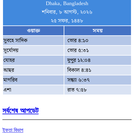
Dhaka, Bangladesh
শনিবার, ৮ আগস্ট, ২০২৬
২৫ সফর, ১৪৪৮
ওয়াক্ত
সময়
সুবহে সাদিক
ভোর ৪:১০
সূর্যোদয়
ভোর ৫:৩১
যোহর
দুপুর ১২:০৪
আছর
বিকাল ৪:৪১
মাগরিব
সন্ধ্যা ৬:৩৭
এশা
রাত ৭:৫৮
সর্বশেষ আপডেট
ইফতা বিভাগ