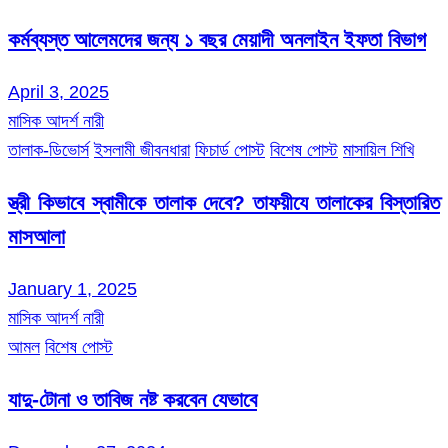
কর্মব্যস্ত আলেমদের জন্য ১ বছর মেয়াদী অনলাইন ইফতা বিভাগ
April 3, 2025
মাসিক আদর্শ নারী
তালাক-ডিভোর্স
ইসলামী জীবনধারা
ফিচার্ড পোস্ট
বিশেষ পোস্ট
মাসায়িল শিখি
স্ত্রী কিভাবে স্বামীকে তালাক দেবে? তাফয়ীযে তালাকের বিস্তারিত
মাসআলা
January 1, 2025
মাসিক আদর্শ নারী
আমল
বিশেষ পোস্ট
যাদু-টোনা ও তাবিজ নষ্ট করবেন যেভাবে