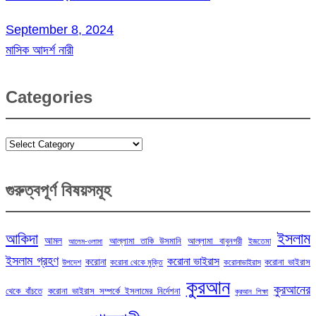
September 8, 2024
মাসিক আদর্শ নারী
Categories
Categories
গুরুত্বপূর্ণ বিষয়সমূহ
ইসলাম
আকিদা
আমল
আল্লামা তাকি উসমানি
আল্লামা বাবুনগরী
ইজতেমা
আলেম-ওলামা
ইসলাম গ্রহণ
করোনা ভাইরাস
করোনা
করোনা ভাইরাস
উপদেশ
করোনা থেকে মুক্তি
করোনাভাইরাস
কুরআন
কুরআনের
থেকে বাঁচতে
করোনা ভাইরাস সম্পর্কে ইসলামের নির্দেশনা
কুরআন শিক্ষা