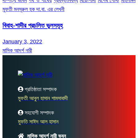
দাম্পত্য জীবন
পথ ও পাথেয়
প্রবন্ধ-নিবন্ধ
বিয়ে-শাদী
বিশেষ পোস্ট
মহিলাঙ্গন
মুফতী মনসূরুল হক দা.বা. এর লেখনী
বিবাহ-শাদীর প্রচলিত ভুলসমূহ
January 3, 2022
মাসিক আদর্শ নারী
প্রতিষ্ঠাতা সম্পাদক
মুফতী আবুল হাসান শামসাবাদী
সহযোগী সম্পাদক
মুফতি সাঈদ আল হাসান
মাসিক আদর্শ নারী ভবন