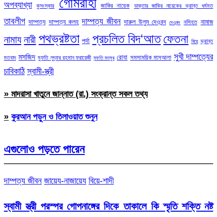
গোমরাহী
অপব্যাখ্যা
জাকির নায়েক
কুসংস্কার
ডাক্তার জাকির নায়েকের ভ্রান্ত ধর্মমত
তাবলীগ
দাম্পত্য জীবন
দাম্পত্য
দাম্পত্য কলহ
দারুল উলুম দেওবন্দ
নামাজ
নসিহত
দেওবন্দ
পথভ্রষ্টতা
প্রচলিত বিদ‘আত
ফেতনা
নামায
নারী
পর্দা
ভ্রান্ত
বিয়ে
সুখী দাম্পত্যের
মসজিদ
রোযা
সমসাময়িক মাসআলা
মতবাদ
মুফতি লুৎফুর রহমান ফরায়েজী
মুফতি মনসুর
চাবিকাঠি
স্বামী-স্ত্রী
» মাদরাসা খাতুনে জান্নাত (রা.) সংক্রান্ত সকল তথ্য
»
কুরআন পড়ুন ও তিলাওয়াত শুনুন
এগুলোও পড়তে পারেন
দাম্পত্য জীবন
জায়েয-নাজায়েয
বিয়ে-শাদী
স্বামী স্ত্রী পরস্পর গোপনাঙ্গের দিকে তাকালে কি স্মৃতি শক্তি নষ্ট