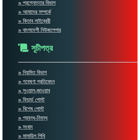
» প্রশ্নোত্তর বিভাগ
» আমাদের সম্পর্কে
» কিতাব লাইব্রেরী
» বাংলাদেশী নিউজপেপার
সূচীপত্র
» নিয়মিত বিভাগ
» গবেষণা প্রতিবেদন
» সুওয়াল-জাওয়াব
» ফিচার্ড পোস্ট
» বিশেষ পোস্ট
» প্রবন্ধ-নিবন্ধ
» সংবাদ
» মাসায়িল শিখি