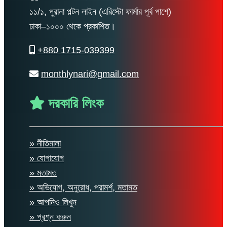
১১/১, পুরানা পল্টন লাইন (এরিস্টো ফার্মার পূর্ব পাশে)
ঢাকা–১০০০ থেকে প্রকাশিত।
+880 1715-039399
monthlynari@gmail.com
দরকারি লিংক
» নীতিমালা
» যোগাযোগ
» মতামত
» অভিযোগ, অনুরোধ, পরামর্শ, মতামত
» আপনিও লিখুন
» প্রশ্ন করুন