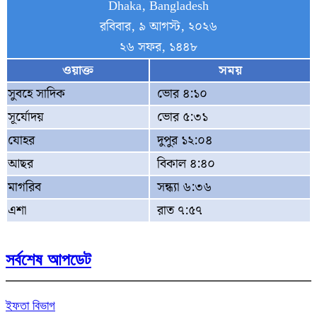
Dhaka, Bangladesh
রবিবার, ৯ আগস্ট, ২০২৬
২৬ সফর, ১৪৪৮
ওয়াক্ত
সময়
সুবহে সাদিক
ভোর ৪:১০
সূর্যোদয়
ভোর ৫:৩১
যোহর
দুপুর ১২:০৪
আছর
বিকাল ৪:৪০
মাগরিব
সন্ধ্যা ৬:৩৬
এশা
রাত ৭:৫৭
সর্বশেষ আপডেট
ইফতা বিভাগ