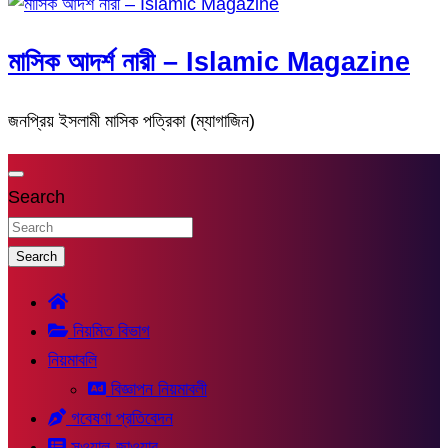
মাসিক আদর্শ নারী – Islamic Magazine
জনপ্রিয় ইসলামী মাসিক পত্রিকা (ম্যাগাজিন)
Search
Search
নিয়মিত বিভাগ
নিয়মাবলি
বিজ্ঞাপন নিয়মাবলী
গবেষণা প্রতিবেদন
সুওয়াল-জাওয়াব