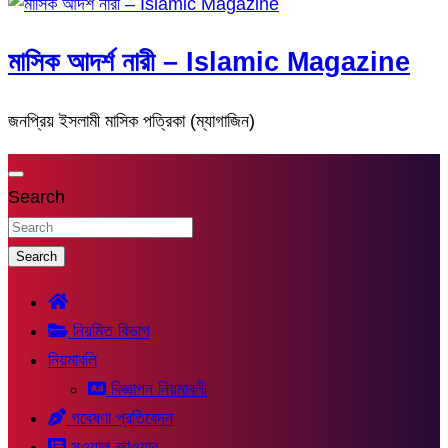
মাসিক আদর্শ নারী – Islamic Magazine
জনপ্রিয় ইসলামী মাসিক পত্রিকা (ম্যাগাজিন)
Search
Search
নিয়মিত বিভাগ
নিয়মাবলি
বিজ্ঞাপন নিয়মাবলী
গবেষণা প্রতিবেদন
সুওয়াল-জাওয়াব