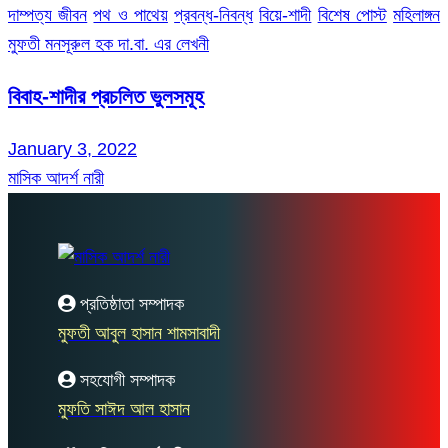
দাম্পত্য জীবন
পথ ও পাথেয়
প্রবন্ধ-নিবন্ধ
বিয়ে-শাদী
বিশেষ পোস্ট
মহিলাঙ্গন
মুফতী মনসূরুল হক দা.বা. এর লেখনী
বিবাহ-শাদীর প্রচলিত ভুলসমূহ
January 3, 2022
মাসিক আদর্শ নারী
প্রতিষ্ঠাতা সম্পাদক
মুফতী আবুল হাসান শামসাবাদী
সহযোগী সম্পাদক
মুফতি সাঈদ আল হাসান