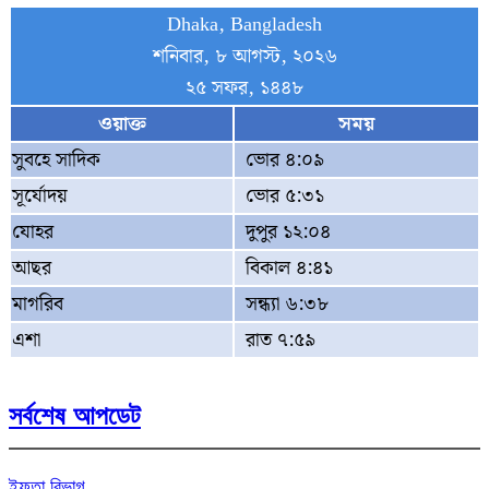
Dhaka, Bangladesh
শনিবার, ৮ আগস্ট, ২০২৬
২৫ সফর, ১৪৪৮
ওয়াক্ত
সময়
সুবহে সাদিক
ভোর ৪:০৯
সূর্যোদয়
ভোর ৫:৩১
যোহর
দুপুর ১২:০৪
আছর
বিকাল ৪:৪১
মাগরিব
সন্ধ্যা ৬:৩৮
এশা
রাত ৭:৫৯
সর্বশেষ আপডেট
ইফতা বিভাগ