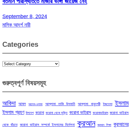
বর্তমান পরিস্থিতিতে মাজার ভাঙ্গা জায়েজ নেই
September 8, 2024
মাসিক আদর্শ নারী
Categories
Categories
গুরুত্বপূর্ণ বিষয়সমূহ
ইসলাম
আকিদা
আমল
আল্লামা তাকি উসমানি
আল্লামা বাবুনগরী
ইজতেমা
আলেম-ওলামা
ইসলাম গ্রহণ
করোনা ভাইরাস
করোনা
করোনা ভাইরাস
উপদেশ
করোনা থেকে মুক্তি
করোনাভাইরাস
কুরআন
কুরআনের
থেকে বাঁচতে
করোনা ভাইরাস সম্পর্কে ইসলামের নির্দেশনা
কুরআন শিক্ষা