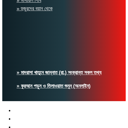
» মাসায়িল শিখি
» হুজুরদের বয়ান থেকে
» মাদরাসা খাতুনে জান্নাত (রা.) সংক্রান্ত সকল তথ্য
» কুরআন পড়ুন ও তিলাওয়াত শুনুন (অনলাইন)