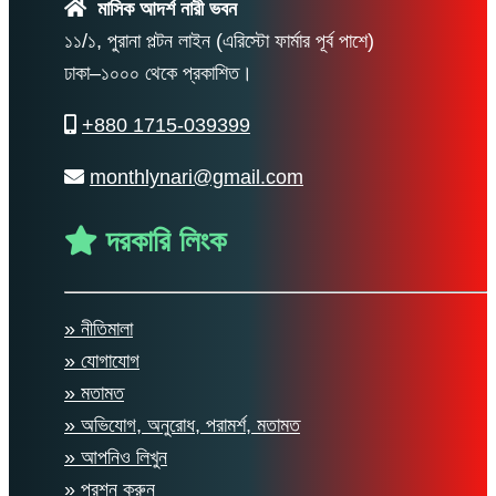
মাসিক আদর্শ নারী ভবন
১১/১, পুরানা পল্টন লাইন (এরিস্টো ফার্মার পূর্ব পাশে)
ঢাকা–১০০০ থেকে প্রকাশিত।
+880 1715-039399
monthlynari@gmail.com
দরকারি লিংক
» নীতিমালা
» যোগাযোগ
» মতামত
» অভিযোগ, অনুরোধ, পরামর্শ, মতামত
» আপনিও লিখুন
» প্রশ্ন করুন