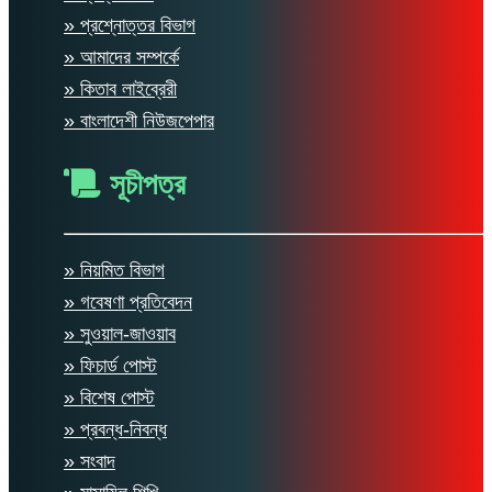
» প্রশ্নোত্তর বিভাগ
» আমাদের সম্পর্কে
» কিতাব লাইব্রেরী
» বাংলাদেশী নিউজপেপার
সূচীপত্র
» নিয়মিত বিভাগ
» গবেষণা প্রতিবেদন
» সুওয়াল-জাওয়াব
» ফিচার্ড পোস্ট
» বিশেষ পোস্ট
» প্রবন্ধ-নিবন্ধ
» সংবাদ