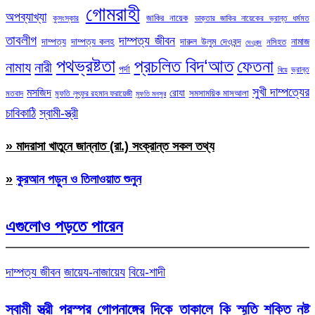
গোমরাহী
অপব্যাখ্যা
জাকির নায়েক
কুসংস্কার
ডাক্তার জাকির নায়েকের ভ্রান্ত ধর্মমত
তাবলীগ
দাম্পত্য জীবন
দাম্পত্য
দাম্পত্য কলহ
দারুল উলুম দেওবন্দ
নামাজ
নসিহত
দেওবন্দ
পথভ্রষ্টতা
প্রচলিত বিদ‘আত
ফেতনা
নামায
নারী
পর্দা
ভ্রান্ত
বিয়ে
সুখী দাম্পত্যের
মসজিদ
রোযা
সমসাময়িক মাসআলা
মতবাদ
মুফতি লুৎফুর রহমান ফরায়েজী
মুফতি মনসুর
চাবিকাঠি
স্বামী-স্ত্রী
» মাদরাসা খাতুনে জান্নাত (রা.) সংক্রান্ত সকল তথ্য
»
কুরআন পড়ুন ও তিলাওয়াত শুনুন
এগুলোও পড়তে পারেন
দাম্পত্য জীবন
জায়েয-নাজায়েয
বিয়ে-শাদী
স্বামী স্ত্রী পরস্পর গোপনাঙ্গের দিকে তাকালে কি স্মৃতি শক্তি নষ্ট