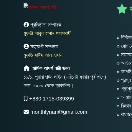
দ
প্রতিষ্ঠাতা সম্পাদক
মুফতী আবুল হাসান শামসাবাদী
» নীতিমা
» যোগা
সহযোগী সম্পাদক
» মতাম
মুফতি সাঈদ আল হাসান
» অভিযো
মাসিক আদর্শ নারী ভবন
» আপনিও
১১/১, পুরানা পল্টন লাইন (এরিস্টো ফার্মার পূর্ব পাশে)
» প্রশ্ন
ঢাকা–১০০০ থেকে প্রকাশিত।
» প্রশ্ন
» আমাদের
+880 1715-039399
» কিতাব 
monthlynari@gmail.com
» বাংলা