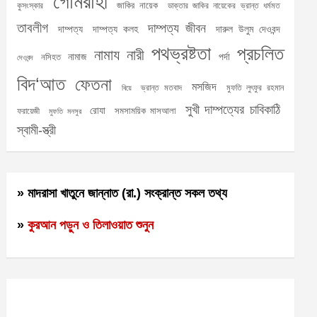
গোমরাহী
জাকির নায়েক
কুসংস্কার
ডাক্তার জাকির নায়েকের ভ্রান্ত ধর্মমত
তাবলীগ
দাম্পত্য জীবন
দাম্পত্য
দাম্পত্য কলহ
দারুল উলুম দেওবন্দ
পথভ্রষ্টতা
প্রচলিত
নামায
নারী
নামাজ
পর্দা
নসিহত
দেওবন্দ
বিদ‘আত
ফেতনা
মসজিদ
ভ্রান্ত মতবাদ
মুফতি লুৎফুর রহমান
বিয়ে
সুখী দাম্পত্যের চাবিকাঠি
রোযা
সমসাময়িক মাসআলা
ফরায়েজী
মুফতি মনসুর
স্বামী-স্ত্রী
» মাদরাসা খাতুনে জান্নাত (রা.) সংক্রান্ত সকল তথ্য
»
কুরআন পড়ুন ও তিলাওয়াত শুনুন