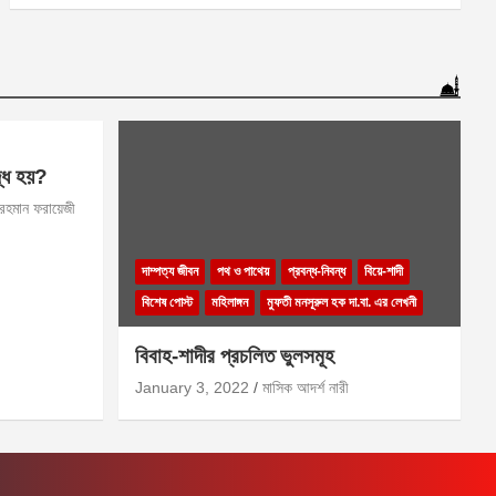
দ্ধ হয়?
 রহমান ফরায়েজী
দাম্পত্য জীবন
পথ ও পাথেয়
প্রবন্ধ-নিবন্ধ
বিয়ে-শাদী
বিশেষ পোস্ট
মহিলাঙ্গন
মুফতী মনসূরুল হক দা.বা. এর লেখনী
বিবাহ-শাদীর প্রচলিত ভুলসমূহ
January 3, 2022
মাসিক আদর্শ নারী