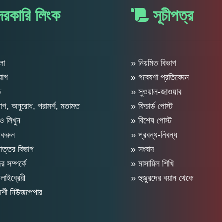
রকারি লিংক
সূচীপত্র
লা
» নিয়মিত বিভাগ
যোগ
» গবেষণা প্রতিবেদন
ত
» সুওয়াল-জাওয়াব
গ, অনুরোধ, পরামর্শ, মতামত
» ফিচার্ড পোস্ট
 লিখুন
» বিশেষ পোস্ট
 করুন
» প্রবন্ধ-নিবন্ধ
োত্তর বিভাগ
» সংবাদ
 সম্পর্কে
» মাসায়িল শিখি
লাইব্রেরী
» হুজুরদের বয়ান থেকে
দেশী নিউজপেপার