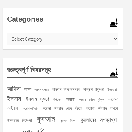
Categories
Categories
গুরুত্বপূর্ণ বিষয়সমূহ
আকিদা
আমল
আল্লামা তাকি উসমানি
আল্লামা বাবুনগরী
ইজতেমা
আলেম-ওলামা
ইসলাম
ইসলাম গ্রহণ
করোনা
করোনা
উপদেশ
করোনা থেকে মুক্তি
ভাইরাস
করোনা ভাইরাস থেকে বাঁচতে
করোনা ভাইরাস সম্পর্কে
করোনাভাইরাস
কুরআন
কুরআনের অপব্যাখ্যা
ইসলামের নির্দেশনা
কুরআন শিক্ষা