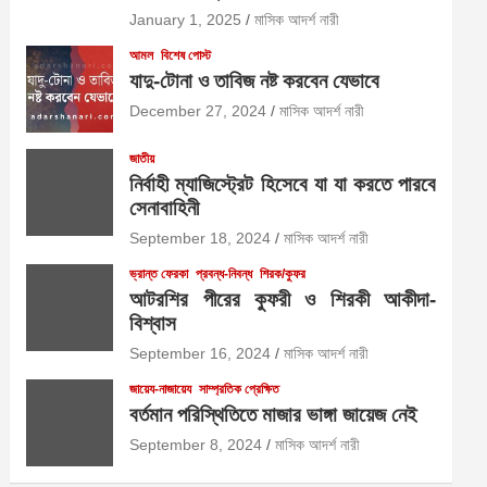
January 1, 2025
মাসিক আদর্শ নারী
আমল
বিশেষ পোস্ট
যাদু-টোনা ও তাবিজ নষ্ট করবেন যেভাবে
December 27, 2024
মাসিক আদর্শ নারী
জাতীয়
নির্বাহী ম্যাজিস্ট্রেট হিসেবে যা যা করতে পারবে
সেনাবাহিনী
September 18, 2024
মাসিক আদর্শ নারী
ভ্রান্ত ফেরকা
প্রবন্ধ-নিবন্ধ
শিরক/কুফর
আটরশির পীরের কুফরী ও শিরকী আকীদা-
বিশ্বাস
September 16, 2024
মাসিক আদর্শ নারী
জায়েয-নাজায়েয
সাম্প্রতিক প্রেক্ষিত
বর্তমান পরিস্থিতিতে মাজার ভাঙ্গা জায়েজ নেই
September 8, 2024
মাসিক আদর্শ নারী