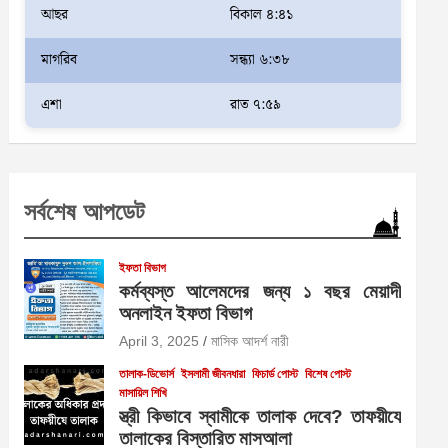
আছর
বিকাল ৪:৪১
মাগরিব
সন্ধ্যা ৬:৩৮
এশা
রাত ৭:৫৯
সর্বশেষ আপডেট
ইফতা বিভাগ
কর্মব্যস্ত আলেমদের জন্য ১ বছর মেয়াদী
অনলাইন ইফতা বিভাগ
April 3, 2025
মাসিক আদর্শ নারী
তালাক-ডিভোর্স
ইসলামী জীবনধারা
ফিচার্ড পোস্ট
বিশেষ পোস্ট
মাসায়িল শিখি
স্ত্রী কিভাবে স্বামীকে তালাক দেবে? তাফয়ীযে
তালাকের বিস্তারিত মাসআলা