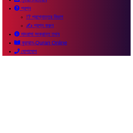
প্রশ্ন
⁉ প্রশ্নোত্তর বিভাগ
✍ প্রশ্ন করুন
মাদরাসা সংক্রান্ত তথ্য
কুরআন-Quran Online
যোগাযোগ