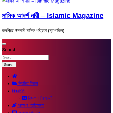
মাসিক আদর্শ নারী – Islamic Magazine
জনপ্রিয় ইসলামী মাসিক পত্রিকা (ম্যাগাজিন)
Search
Search
নিয়মিত বিভাগ
নিয়মাবলি
বিজ্ঞাপন নিয়মাবলী
গবেষণা প্রতিবেদন
সুওয়াল-জাওয়াব