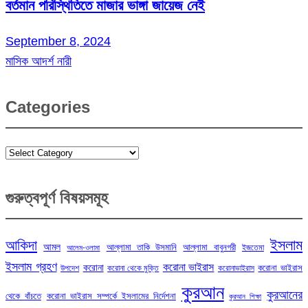
বর্তমান পরিস্থিতিতে মাজার ভাঙ্গা জায়েজ নেই
September 8, 2024
মাসিক আদর্শ নারী
Categories
Categories
গুরুত্বপূর্ণ বিষয়সমূহ
ইসলাম
আকিদা
আমল
আল্লামা তাকি উসমানি
আল্লামা বাবুনগরী
ইজতেমা
আলেম-ওলামা
ইসলাম গ্রহণ
করোনা ভাইরাস
করোনা
করোনা ভাইরাস
উপদেশ
করোনা থেকে মুক্তি
করোনাভাইরাস
কুরআন
কুরআনের
থেকে বাঁচতে
করোনা ভাইরাস সম্পর্কে ইসলামের নির্দেশনা
কুরআন শিক্ষা