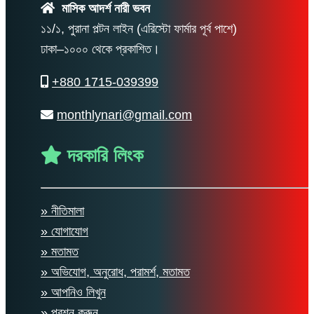
মাসিক আদর্শ নারী ভবন
১১/১, পুরানা পল্টন লাইন (এরিস্টো ফার্মার পূর্ব পাশে)
ঢাকা–১০০০ থেকে প্রকাশিত।
+880 1715-039399
monthlynari@gmail.com
দরকারি লিংক
» নীতিমালা
» যোগাযোগ
» মতামত
» অভিযোগ, অনুরোধ, পরামর্শ, মতামত
» আপনিও লিখুন
» প্রশ্ন করুন