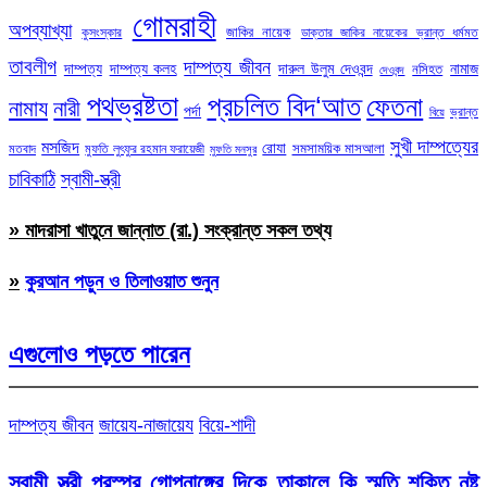
গোমরাহী
অপব্যাখ্যা
জাকির নায়েক
কুসংস্কার
ডাক্তার জাকির নায়েকের ভ্রান্ত ধর্মমত
তাবলীগ
দাম্পত্য জীবন
দাম্পত্য
দাম্পত্য কলহ
দারুল উলুম দেওবন্দ
নামাজ
নসিহত
দেওবন্দ
পথভ্রষ্টতা
প্রচলিত বিদ‘আত
ফেতনা
নামায
নারী
পর্দা
ভ্রান্ত
বিয়ে
সুখী দাম্পত্যের
মসজিদ
রোযা
সমসাময়িক মাসআলা
মতবাদ
মুফতি লুৎফুর রহমান ফরায়েজী
মুফতি মনসুর
চাবিকাঠি
স্বামী-স্ত্রী
» মাদরাসা খাতুনে জান্নাত (রা.) সংক্রান্ত সকল তথ্য
»
কুরআন পড়ুন ও তিলাওয়াত শুনুন
এগুলোও পড়তে পারেন
দাম্পত্য জীবন
জায়েয-নাজায়েয
বিয়ে-শাদী
স্বামী স্ত্রী পরস্পর গোপনাঙ্গের দিকে তাকালে কি স্মৃতি শক্তি নষ্ট