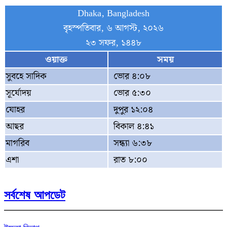
Dhaka, Bangladesh
বৃহস্পতিবার, ৬ আগস্ট, ২০২৬
২৩ সফর, ১৪৪৮
ওয়াক্ত
সময়
সুবহে সাদিক
ভোর ৪:০৮
সূর্যোদয়
ভোর ৫:৩০
যোহর
দুপুর ১২:০৪
আছর
বিকাল ৪:৪১
মাগরিব
সন্ধ্যা ৬:৩৮
এশা
রাত ৮:০০
সর্বশেষ আপডেট