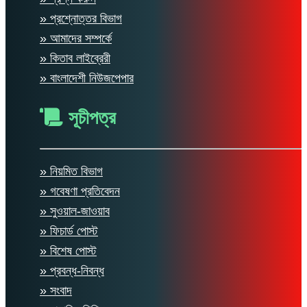
» প্রশ্নোত্তর বিভাগ
» আমাদের সম্পর্কে
» কিতাব লাইব্রেরী
» বাংলাদেশী নিউজপেপার
সূচীপত্র
» নিয়মিত বিভাগ
» গবেষণা প্রতিবেদন
» সুওয়াল-জাওয়াব
» ফিচার্ড পোস্ট
» বিশেষ পোস্ট
» প্রবন্ধ-নিবন্ধ
» সংবাদ