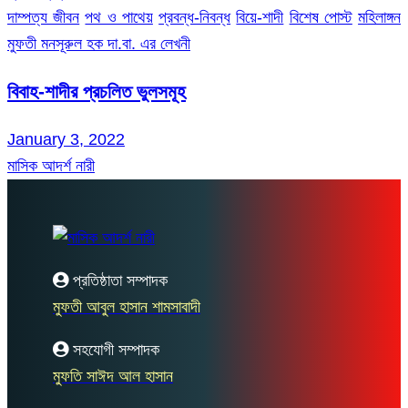
দাম্পত্য জীবন
পথ ও পাথেয়
প্রবন্ধ-নিবন্ধ
বিয়ে-শাদী
বিশেষ পোস্ট
মহিলাঙ্গন
মুফতী মনসূরুল হক দা.বা. এর লেখনী
বিবাহ-শাদীর প্রচলিত ভুলসমূহ
January 3, 2022
মাসিক আদর্শ নারী
প্রতিষ্ঠাতা সম্পাদক
মুফতী আবুল হাসান শামসাবাদী
সহযোগী সম্পাদক
মুফতি সাঈদ আল হাসান