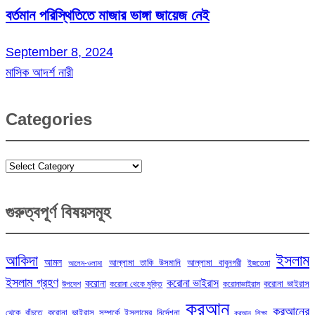
বর্তমান পরিস্থিতিতে মাজার ভাঙ্গা জায়েজ নেই
September 8, 2024
মাসিক আদর্শ নারী
Categories
Categories
গুরুত্বপূর্ণ বিষয়সমূহ
ইসলাম
আকিদা
আমল
আল্লামা তাকি উসমানি
আল্লামা বাবুনগরী
ইজতেমা
আলেম-ওলামা
ইসলাম গ্রহণ
করোনা ভাইরাস
করোনা
করোনা ভাইরাস
উপদেশ
করোনা থেকে মুক্তি
করোনাভাইরাস
কুরআন
কুরআনের
থেকে বাঁচতে
করোনা ভাইরাস সম্পর্কে ইসলামের নির্দেশনা
কুরআন শিক্ষা