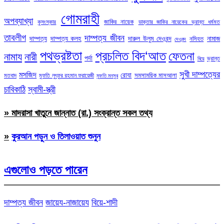
গোমরাহী
অপব্যাখ্যা
জাকির নায়েক
কুসংস্কার
ডাক্তার জাকির নায়েকের ভ্রান্ত ধর্মমত
তাবলীগ
দাম্পত্য জীবন
দাম্পত্য
দাম্পত্য কলহ
দারুল উলুম দেওবন্দ
নামাজ
নসিহত
দেওবন্দ
পথভ্রষ্টতা
প্রচলিত বিদ‘আত
ফেতনা
নামায
নারী
পর্দা
ভ্রান্ত
বিয়ে
সুখী দাম্পত্যের
মসজিদ
রোযা
সমসাময়িক মাসআলা
মতবাদ
মুফতি লুৎফুর রহমান ফরায়েজী
মুফতি মনসুর
চাবিকাঠি
স্বামী-স্ত্রী
» মাদরাসা খাতুনে জান্নাত (রা.) সংক্রান্ত সকল তথ্য
»
কুরআন পড়ুন ও তিলাওয়াত শুনুন
এগুলোও পড়তে পারেন
দাম্পত্য জীবন
জায়েয-নাজায়েয
বিয়ে-শাদী