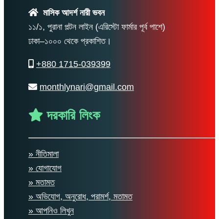
মাসিক আদর্শ নারী ভবন
১১/১, পুরানা পল্টন লাইন (এরিস্টো ফার্মার পূর্ব পাশে)
ঢাকা–১০০০ থেকে প্রকাশিত।
+880 1715-039399
monthlynari@gmail.com
দরকারি লিংক
» নীতিমালা
» যোগাযোগ
» মতামত
» অভিযোগ, অনুরোধ, পরামর্শ, মতামত
» আপনিও লিখুন