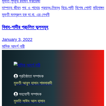
মুফতি লুৎফুর রহমান ফরায়েজী
দাম্পত্য জীবন
পথ ও পাথেয়
প্রবন্ধ-নিবন্ধ
বিয়ে-শাদী
বিশেষ পোস্ট
মহিলাঙ্গন
মুফতী মনসূরুল হক দা.বা. এর লেখনী
বিবাহ-শাদীর প্রচলিত ভুলসমূহ
January 3, 2022
মাসিক আদর্শ নারী
প্রতিষ্ঠাতা সম্পাদক
মুফতী আবুল হাসান শামসাবাদী
সহযোগী সম্পাদক
মুফতি সাঈদ আল হাসান