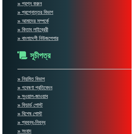
» প্রশ্ন করুন
» প্রশ্নোত্তর বিভাগ
» আমাদের সম্পর্কে
» কিতাব লাইব্রেরী
» বাংলাদেশী নিউজপেপার
সূচীপত্র
» নিয়মিত বিভাগ
» গবেষণা প্রতিবেদন
» সুওয়াল-জাওয়াব
» ফিচার্ড পোস্ট
» বিশেষ পোস্ট
» প্রবন্ধ-নিবন্ধ
» সংবাদ