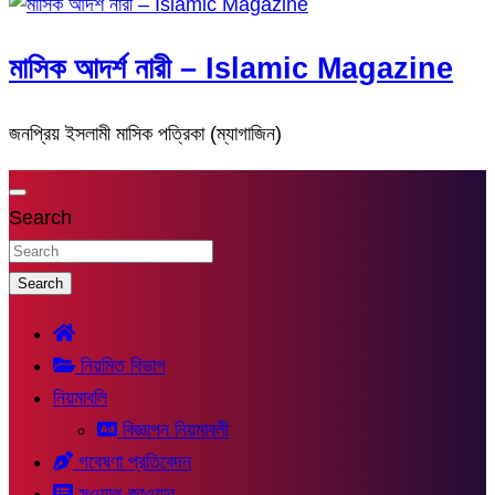
মাসিক আদর্শ নারী – Islamic Magazine
জনপ্রিয় ইসলামী মাসিক পত্রিকা (ম্যাগাজিন)
Search
Search
নিয়মিত বিভাগ
নিয়মাবলি
বিজ্ঞাপন নিয়মাবলী
গবেষণা প্রতিবেদন
সুওয়াল-জাওয়াব