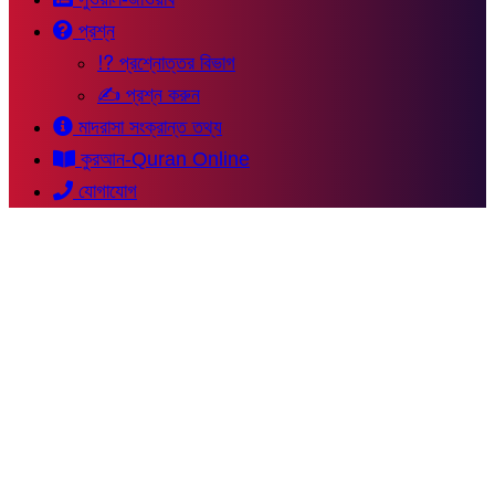
প্রশ্ন
⁉ প্রশ্নোত্তর বিভাগ
✍ প্রশ্ন করুন
মাদরাসা সংক্রান্ত তথ্য
কুরআন-Quran Online
যোগাযোগ