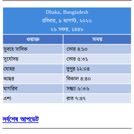
Dhaka, Bangladesh
রবিবার, ৯ আগস্ট, ২০২৬
২৬ সফর, ১৪৪৮
ওয়াক্ত
সময়
সুবহে সাদিক
ভোর ৪:১০
সূর্যোদয়
ভোর ৫:৩১
যোহর
দুপুর ১২:০৪
আছর
বিকাল ৪:৪০
মাগরিব
সন্ধ্যা ৬:৩৬
এশা
রাত ৭:৫৭
সর্বশেষ আপডেট