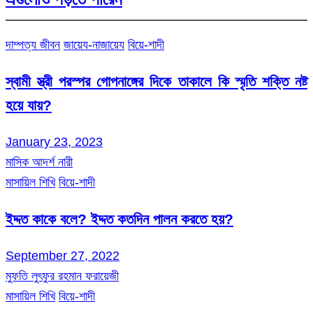
দাম্পত্য জীবন
জায়েয-নাজায়েয
বিয়ে-শাদী
স্বামী স্ত্রী পরস্পর গোপনাঙ্গের দিকে তাকালে কি স্মৃতি শক্তি নষ্ট
হয়ে যায়?
January 23, 2023
মাসিক আদর্শ নারী
মাসায়িল শিখি
বিয়ে-শাদী
ইদ্দত কাকে বলে? ইদ্দত কতদিন পালন করতে হয়?
September 27, 2022
মুফতি লুৎফুর রহমান ফরায়েজী
মাসায়িল শিখি
বিয়ে-শাদী