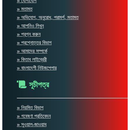
» যোগাযোগ
» মতামত
» অভিযোগ, অনুরোধ, পরামর্শ, মতামত
» আপনিও লিখুন
» প্রশ্ন করুন
» প্রশ্নোত্তর বিভাগ
» আমাদের সম্পর্কে
» কিতাব লাইব্রেরী
» বাংলাদেশী নিউজপেপার
সূচীপত্র
» নিয়মিত বিভাগ
» গবেষণা প্রতিবেদন
» সুওয়াল-জাওয়াব