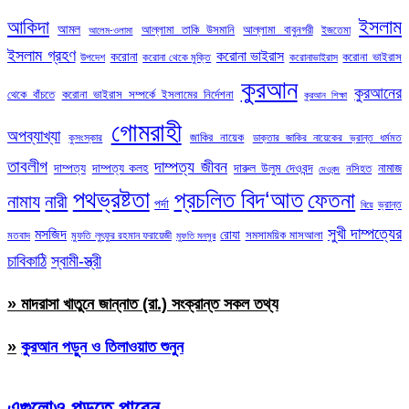
ইসলাম
আকিদা
আমল
আল্লামা তাকি উসমানি
আল্লামা বাবুনগরী
ইজতেমা
আলেম-ওলামা
ইসলাম গ্রহণ
করোনা ভাইরাস
করোনা
করোনা ভাইরাস
উপদেশ
করোনা থেকে মুক্তি
করোনাভাইরাস
কুরআন
কুরআনের
থেকে বাঁচতে
করোনা ভাইরাস সম্পর্কে ইসলামের নির্দেশনা
কুরআন শিক্ষা
গোমরাহী
অপব্যাখ্যা
জাকির নায়েক
কুসংস্কার
ডাক্তার জাকির নায়েকের ভ্রান্ত ধর্মমত
তাবলীগ
দাম্পত্য জীবন
দাম্পত্য
দাম্পত্য কলহ
দারুল উলুম দেওবন্দ
নামাজ
নসিহত
দেওবন্দ
পথভ্রষ্টতা
প্রচলিত বিদ‘আত
ফেতনা
নামায
নারী
পর্দা
ভ্রান্ত
বিয়ে
সুখী দাম্পত্যের
মসজিদ
রোযা
সমসাময়িক মাসআলা
মতবাদ
মুফতি লুৎফুর রহমান ফরায়েজী
মুফতি মনসুর
চাবিকাঠি
স্বামী-স্ত্রী
» মাদরাসা খাতুনে জান্নাত (রা.) সংক্রান্ত সকল তথ্য
»
কুরআন পড়ুন ও তিলাওয়াত শুনুন
এগুলোও পড়তে পারেন