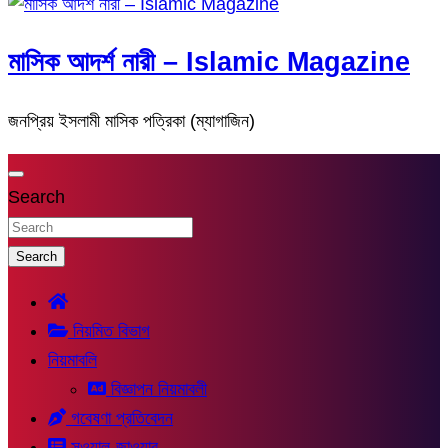
মাসিক আদর্শ নারী – Islamic Magazine
জনপ্রিয় ইসলামী মাসিক পত্রিকা (ম্যাগাজিন)
Search
Search
নিয়মিত বিভাগ
নিয়মাবলি
বিজ্ঞাপন নিয়মাবলী
গবেষণা প্রতিবেদন
সুওয়াল-জাওয়াব