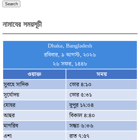
Search
নামাযের সময়সূচী
Dhaka, Bangladesh
রবিবার, ৯ আগস্ট, ২০২৬
২৬ সফর, ১৪৪৮
ওয়াক্ত
সময়
সুবহে সাদিক
ভোর ৪:১০
সূর্যোদয়
ভোর ৫:৩১
যোহর
দুপুর ১২:০৪
আছর
বিকাল ৪:৪০
মাগরিব
সন্ধ্যা ৬:৩৬
এশা
রাত ৭:৫৭