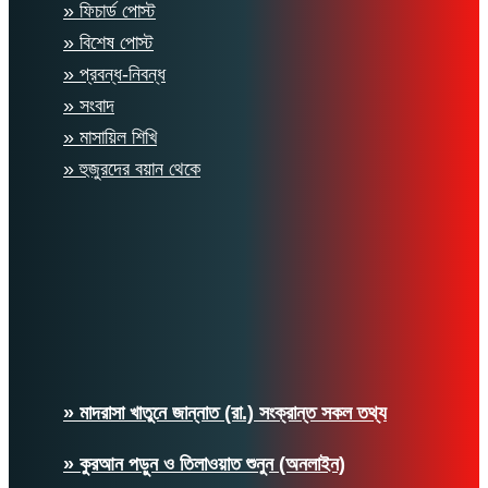
» ফিচার্ড পোস্ট
» বিশেষ পোস্ট
» প্রবন্ধ-নিবন্ধ
» সংবাদ
» মাসায়িল শিখি
» হুজুরদের বয়ান থেকে
» মাদরাসা খাতুনে জান্নাত (রা.) সংক্রান্ত সকল তথ্য
» কুরআন পড়ুন ও তিলাওয়াত শুনুন (অনলাইন)