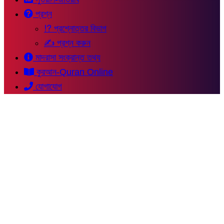
প্রশ্ন
⁉ প্রশ্নোত্তর বিভাগ
✍ প্রশ্ন করুন
মাদরাসা সংক্রান্ত তথ্য
কুরআন-Quran Online
যোগাযোগ