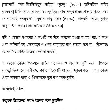
[আলবানী ‘আস-সিলসিলাতুস সাহিহা’ গ্রন্থে (২০২১) হাদিসটিকে সহিহ
বলেছেন] তিনি আরও বলেন: “যে ব্যক্তি কোন সম্প্রদায়ের সাদৃশ্য গ্রহণ করে
সে তাদেরই দলভুক্ত”।[সুনানে আবু দাউদ (৪০৩১), আলবানী ‘সহিহু সুনানে
আবু দাউদ’ গ্রন্থে হাদিসটিকে সহহি বলেছেন]
যদি এ গেইমে উৎসবের এ অংশটি বাদ দিয়ে অগ্রসর হওয়া না যায়; বরং এ অংশ
খেলা অনিবার্য হয় সেক্ষেত্রে এ খেলা অব্যাহত রাখা জায়েয হবে না। বিশেষতঃ
যে সব বৈধ গেইম রয়েছে সেগুলো যথেষ্ট।
এ ধরণের গেইম শিশু-মনে বাতিল মনোভাব ও অভ্যাস সৃষ্টি করে। শিশুকে
ভ্যালেন্টাইনস ডে, বার্বি ডে, বার্থ ডে ইত্যাদি পালনে উদ্বুদ্ধ করে। এসব গেইম
থেকে সাবধান থাকা ও শিশুদেরকে দূরে রাখা আবশ্যকীয়।
আল্লাহ্‌ই সর্বজ্ঞ।
উত্তর দিয়েছেন: শাইখ সালেহ আল মুনাজ্জিদ