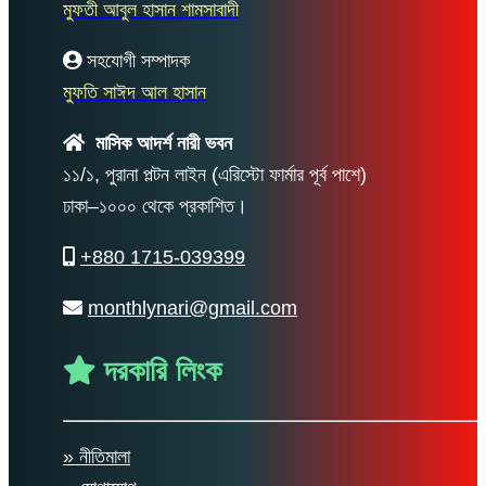
মুফতী আবুল হাসান শামসাবাদী
সহযোগী সম্পাদক
মুফতি সাঈদ আল হাসান
মাসিক আদর্শ নারী ভবন
১১/১, পুরানা পল্টন লাইন (এরিস্টো ফার্মার পূর্ব পাশে)
ঢাকা–১০০০ থেকে প্রকাশিত।
+880 1715-039399
monthlynari@gmail.com
দরকারি লিংক
» নীতিমালা