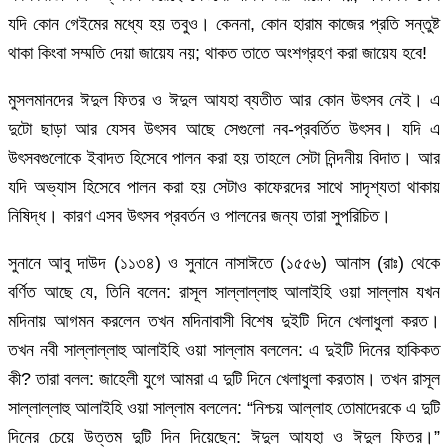
যদি কোন গেইমের মধ্যে হয় তবুও। কেননা, কোন হারাম কাজের প্রতি সন্তুষ্ট
থাকা কিংবা সম্মতি দেয়া জায়েয নয়; থাকত তাতে অংশগ্রহণ করা জায়েয হবে!
মুসলমানদের ঈদুল ফিতর ও ঈদুল আযহা ব্যতীত আর কোন উৎসব নেই। এ
দুটো ছাড়া আর যেসব উৎসব আছে সেগুলো নব-প্রবর্তিত উৎসব। যদি এ
উৎসবগুলোকে ইবাদত হিসেবে পালন করা হয় তাহলে সেটা নিন্দনীয় বিদাত। আর
যদি অভ্যাস হিসেবে পালন করা হয় সেটাও কাফেরদের সাথে সাদৃশ্যতা থাকায়
নিষিদ্ধ। কারণ এসব উৎসব প্রবর্তন ও পালনের জন্য তারা সুপরিচিত।
সুনানে আবু দাউদ (১১৩৪) ও সুনানে নাসাঈতে (১৫৫৬) আনাস (রাঃ) থেকে
বর্ণিত আছে যে, তিনি বলেন: রাসূল সাল্লাল্লাহু আলাইহি ওয়া সাল্লাম যখন
মদিনায় আগমন করলেন তখন মদিনাবাসী বিশেষ দুইটি দিনে খেলাধুলা করত।
তখন নবী সাল্লাল্লাহু আলাইহি ওয়া সাল্লাম বললেন: এ দুইটি দিনের হাকিকত
কী? তারা বলল: জাহেলী যুগে আমরা এ দুটি দিনে খেলাধুলা করতাম। তখন রাসূল
সাল্লাল্লাহু আলাইহি ওয়া সাল্লাম বললেন: “নিশ্চয় আল্লাহ তোমাদেরকে এ দুটি
দিনের চেয়ে উত্তম দুটি দিন দিয়েছেন: ঈদুল আযহা ও ঈদুল ফিতর।”