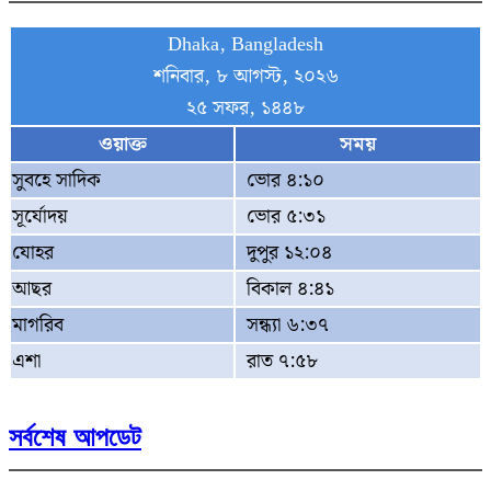
Dhaka, Bangladesh
শনিবার, ৮ আগস্ট, ২০২৬
২৫ সফর, ১৪৪৮
ওয়াক্ত
সময়
সুবহে সাদিক
ভোর ৪:১০
সূর্যোদয়
ভোর ৫:৩১
যোহর
দুপুর ১২:০৪
আছর
বিকাল ৪:৪১
মাগরিব
সন্ধ্যা ৬:৩৭
এশা
রাত ৭:৫৮
সর্বশেষ আপডেট