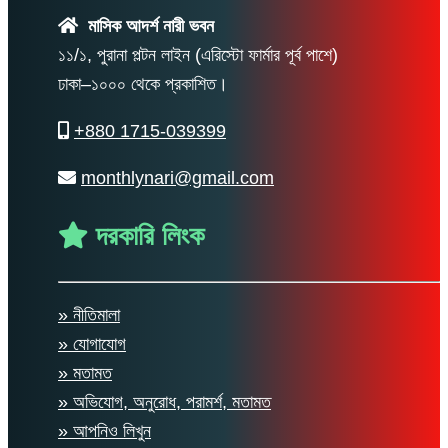
মাসিক আদর্শ নারী ভবন
১১/১, পুরানা পল্টন লাইন (এরিস্টো ফার্মার পূর্ব পাশে)
ঢাকা–১০০০ থেকে প্রকাশিত।
+880 1715-039399
monthlynari@gmail.com
দরকারি লিংক
» নীতিমালা
» যোগাযোগ
» মতামত
» অভিযোগ, অনুরোধ, পরামর্শ, মতামত
» আপনিও লিখুন