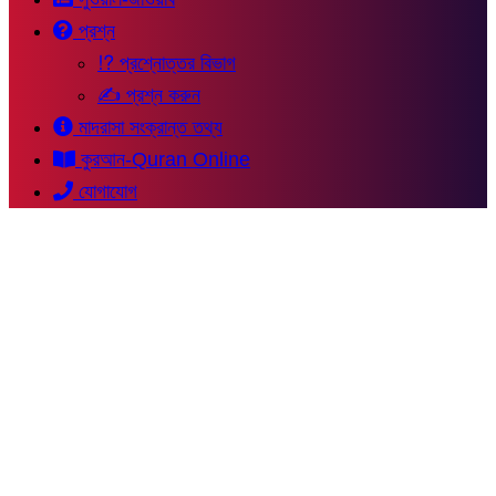
প্রশ্ন
⁉ প্রশ্নোত্তর বিভাগ
✍ প্রশ্ন করুন
মাদরাসা সংক্রান্ত তথ্য
কুরআন-Quran Online
যোগাযোগ