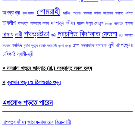
গোমরাহী
অপব্যাখ্যা
জাকির নায়েক
কুসংস্কার
ডাক্তার জাকির নায়েকের ভ্রান্ত ধর্মমত
তাবলীগ
দাম্পত্য জীবন
দাম্পত্য
দাম্পত্য কলহ
দারুল উলুম দেওবন্দ
নামাজ
নসিহত
দেওবন্দ
পথভ্রষ্টতা
প্রচলিত বিদ‘আত
ফেতনা
নামায
নারী
পর্দা
ভ্রান্ত
বিয়ে
সুখী দাম্পত্যের
মসজিদ
রোযা
সমসাময়িক মাসআলা
মতবাদ
মুফতি লুৎফুর রহমান ফরায়েজী
মুফতি মনসুর
চাবিকাঠি
স্বামী-স্ত্রী
» মাদরাসা খাতুনে জান্নাত (রা.) সংক্রান্ত সকল তথ্য
»
কুরআন পড়ুন ও তিলাওয়াত শুনুন
এগুলোও পড়তে পারেন
দাম্পত্য জীবন
জায়েয-নাজায়েয
বিয়ে-শাদী