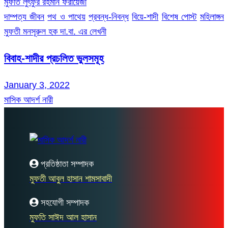
মুফতি লুৎফুর রহমান ফরায়েজী
দাম্পত্য জীবন
পথ ও পাথেয়
প্রবন্ধ-নিবন্ধ
বিয়ে-শাদী
বিশেষ পোস্ট
মহিলাঙ্গন
মুফতী মনসূরুল হক দা.বা. এর লেখনী
বিবাহ-শাদীর প্রচলিত ভুলসমূহ
January 3, 2022
মাসিক আদর্শ নারী
প্রতিষ্ঠাতা সম্পাদক
মুফতী আবুল হাসান শামসাবাদী
সহযোগী সম্পাদক
মুফতি সাঈদ আল হাসান