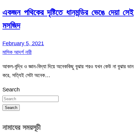
একজন পথিকের দৃষ্টিতে ধানমন্ডির ভেঙে দেয়া সেই
মসজিদ
February 5, 2021
মাসিক আদর্শ নারী
আকল-বুদ্ধি ও জ্ঞান-বিদ্যা দিয়ে অনেককিছু বুঝার পরও যখন কেউ না বুঝার ভান
করে, সত্যিই সেটা অনেক…
Search
Search
নামাযের সময়সূচী