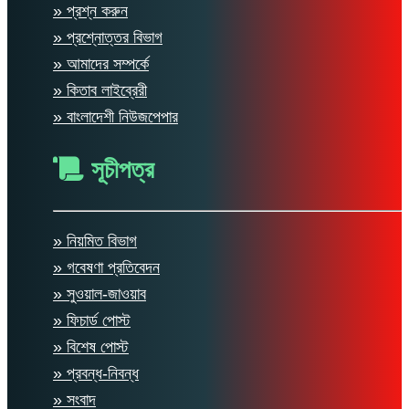
» প্রশ্ন করুন
» প্রশ্নোত্তর বিভাগ
» আমাদের সম্পর্কে
» কিতাব লাইব্রেরী
» বাংলাদেশী নিউজপেপার
সূচীপত্র
» নিয়মিত বিভাগ
» গবেষণা প্রতিবেদন
» সুওয়াল-জাওয়াব
» ফিচার্ড পোস্ট
» বিশেষ পোস্ট
» প্রবন্ধ-নিবন্ধ
» সংবাদ