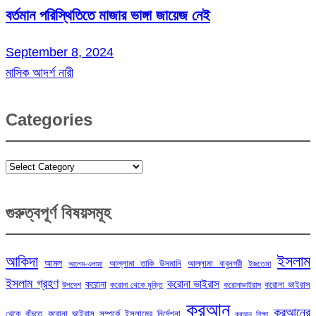
বর্তমান পরিস্থিতিতে মাজার ভাঙ্গা জায়েজ নেই
September 8, 2024
মাসিক আদর্শ নারী
Categories
Categories
গুরুত্বপূর্ণ বিষয়সমূহ
ইসলাম
আকিদা
আমল
আল্লামা তাকি উসমানি
আল্লামা বাবুনগরী
ইজতেমা
আলেম-ওলামা
ইসলাম গ্রহণ
করোনা ভাইরাস
করোনা
করোনা ভাইরাস
উপদেশ
করোনা থেকে মুক্তি
করোনাভাইরাস
কুরআন
কুরআনের
থেকে বাঁচতে
করোনা ভাইরাস সম্পর্কে ইসলামের নির্দেশনা
কুরআন শিক্ষা