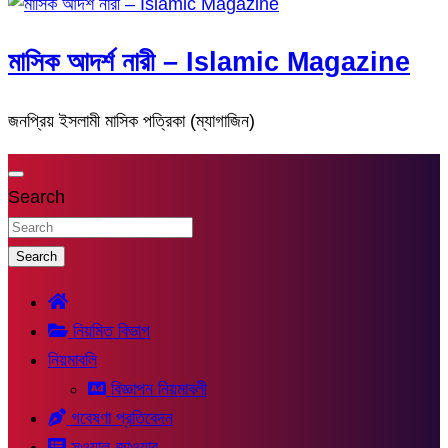
মাসিক আদর্শ নারী – Islamic Magazine
জনপ্রিয় ইসলামী মাসিক পত্রিকা (ম্যাগাজিন)
Search
Search
নিয়মিত বিভাগ
নিয়মাবলি
বিজ্ঞাপন নিয়মাবলী
গবেষণা প্রতিবেদন
সুওয়াল-জাওয়াব