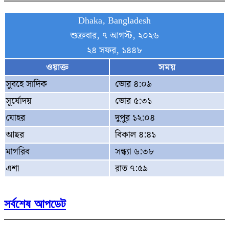
Dhaka, Bangladesh
শুক্রবার, ৭ আগস্ট, ২০২৬
২৪ সফর, ১৪৪৮
ওয়াক্ত
সময়
সুবহে সাদিক
ভোর ৪:০৯
সূর্যোদয়
ভোর ৫:৩১
যোহর
দুপুর ১২:০৪
আছর
বিকাল ৪:৪১
মাগরিব
সন্ধ্যা ৬:৩৮
এশা
রাত ৭:৫৯
সর্বশেষ আপডেট