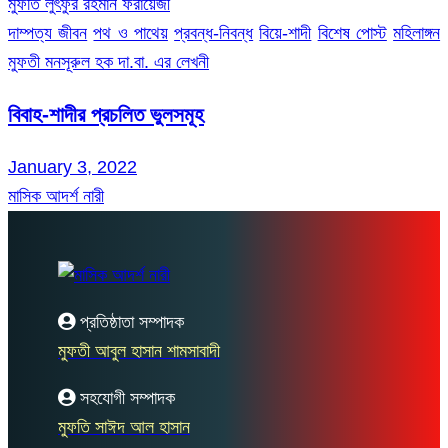
মুফতি লুৎফুর রহমান ফরায়েজী
দাম্পত্য জীবন
পথ ও পাথেয়
প্রবন্ধ-নিবন্ধ
বিয়ে-শাদী
বিশেষ পোস্ট
মহিলাঙ্গন
মুফতী মনসূরুল হক দা.বা. এর লেখনী
বিবাহ-শাদীর প্রচলিত ভুলসমূহ
January 3, 2022
মাসিক আদর্শ নারী
প্রতিষ্ঠাতা সম্পাদক
মুফতী আবুল হাসান শামসাবাদী
সহযোগী সম্পাদক
মুফতি সাঈদ আল হাসান