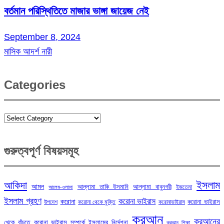
বর্তমান পরিস্থিতিতে মাজার ভাঙ্গা জায়েজ নেই
September 8, 2024
মাসিক আদর্শ নারী
Categories
Categories
গুরুত্বপূর্ণ বিষয়সমূহ
ইসলাম
আকিদা
আমল
আল্লামা তাকি উসমানি
আল্লামা বাবুনগরী
ইজতেমা
আলেম-ওলামা
ইসলাম গ্রহণ
করোনা ভাইরাস
করোনা
করোনা ভাইরাস
উপদেশ
করোনা থেকে মুক্তি
করোনাভাইরাস
কুরআন
কুরআনের
থেকে বাঁচতে
করোনা ভাইরাস সম্পর্কে ইসলামের নির্দেশনা
কুরআন শিক্ষা