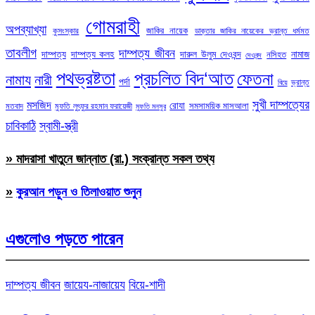
গোমরাহী
অপব্যাখ্যা
জাকির নায়েক
কুসংস্কার
ডাক্তার জাকির নায়েকের ভ্রান্ত ধর্মমত
তাবলীগ
দাম্পত্য জীবন
দাম্পত্য
দাম্পত্য কলহ
দারুল উলুম দেওবন্দ
নামাজ
নসিহত
দেওবন্দ
পথভ্রষ্টতা
প্রচলিত বিদ‘আত
ফেতনা
নামায
নারী
পর্দা
ভ্রান্ত
বিয়ে
সুখী দাম্পত্যের
মসজিদ
রোযা
সমসাময়িক মাসআলা
মতবাদ
মুফতি লুৎফুর রহমান ফরায়েজী
মুফতি মনসুর
চাবিকাঠি
স্বামী-স্ত্রী
» মাদরাসা খাতুনে জান্নাত (রা.) সংক্রান্ত সকল তথ্য
»
কুরআন পড়ুন ও তিলাওয়াত শুনুন
এগুলোও পড়তে পারেন
দাম্পত্য জীবন
জায়েয-নাজায়েয
বিয়ে-শাদী