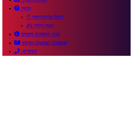
প্রশ্ন
⁉ প্রশ্নোত্তর বিভাগ
✍ প্রশ্ন করুন
মাদরাসা সংক্রান্ত তথ্য
কুরআন-Quran Online
যোগাযোগ