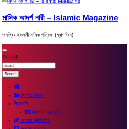
মাসিক আদর্শ নারী – Islamic Magazine
জনপ্রিয় ইসলামী মাসিক পত্রিকা (ম্যাগাজিন)
Search
Search
নিয়মিত বিভাগ
নিয়মাবলি
বিজ্ঞাপন নিয়মাবলী
গবেষণা প্রতিবেদন
সুওয়াল-জাওয়াব