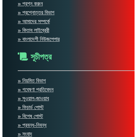
» প্রশ্ন করুন
» প্রশ্নোত্তর বিভাগ
» আমাদের সম্পর্কে
» কিতাব লাইব্রেরী
» বাংলাদেশী নিউজপেপার
সূচীপত্র
» নিয়মিত বিভাগ
» গবেষণা প্রতিবেদন
» সুওয়াল-জাওয়াব
» ফিচার্ড পোস্ট
» বিশেষ পোস্ট
» প্রবন্ধ-নিবন্ধ
» সংবাদ