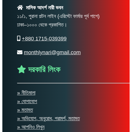
মাসিক আদর্শ নারী ভবন
১১/১, পুরানা পল্টন লাইন (এরিস্টো ফার্মার পূর্ব পাশে)
ঢাকা–১০০০ থেকে প্রকাশিত।
+880 1715-039399
monthlynari@gmail.com
দরকারি লিংক
» নীতিমালা
» যোগাযোগ
» মতামত
» অভিযোগ, অনুরোধ, পরামর্শ, মতামত
» আপনিও লিখুন