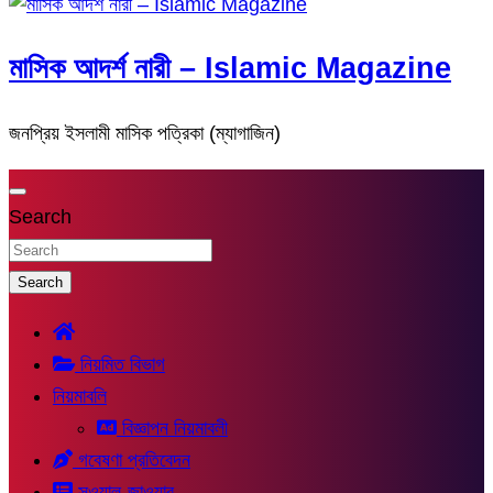
মাসিক আদর্শ নারী – Islamic Magazine
জনপ্রিয় ইসলামী মাসিক পত্রিকা (ম্যাগাজিন)
Search
Search
নিয়মিত বিভাগ
নিয়মাবলি
বিজ্ঞাপন নিয়মাবলী
গবেষণা প্রতিবেদন
সুওয়াল-জাওয়াব