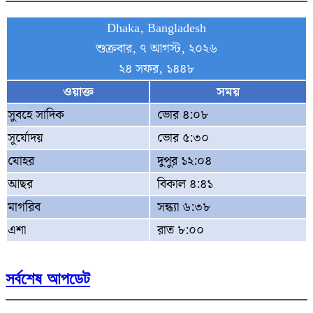
Dhaka, Bangladesh
শুক্রবার, ৭ আগস্ট, ২০২৬
২৪ সফর, ১৪৪৮
ওয়াক্ত
সময়
সুবহে সাদিক
ভোর ৪:০৮
সূর্যোদয়
ভোর ৫:৩০
যোহর
দুপুর ১২:০৪
আছর
বিকাল ৪:৪১
মাগরিব
সন্ধ্যা ৬:৩৮
এশা
রাত ৮:০০
সর্বশেষ আপডেট