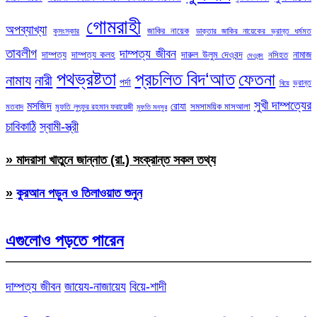
গোমরাহী
অপব্যাখ্যা
জাকির নায়েক
কুসংস্কার
ডাক্তার জাকির নায়েকের ভ্রান্ত ধর্মমত
তাবলীগ
দাম্পত্য জীবন
দাম্পত্য
দাম্পত্য কলহ
দারুল উলুম দেওবন্দ
নামাজ
নসিহত
দেওবন্দ
পথভ্রষ্টতা
প্রচলিত বিদ‘আত
ফেতনা
নামায
নারী
পর্দা
ভ্রান্ত
বিয়ে
সুখী দাম্পত্যের
মসজিদ
রোযা
সমসাময়িক মাসআলা
মতবাদ
মুফতি লুৎফুর রহমান ফরায়েজী
মুফতি মনসুর
চাবিকাঠি
স্বামী-স্ত্রী
» মাদরাসা খাতুনে জান্নাত (রা.) সংক্রান্ত সকল তথ্য
»
কুরআন পড়ুন ও তিলাওয়াত শুনুন
এগুলোও পড়তে পারেন
দাম্পত্য জীবন
জায়েয-নাজায়েয
বিয়ে-শাদী