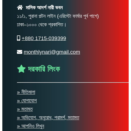
মাসিক আদর্শ নারী ভবন
১১/১, পুরানা পল্টন লাইন (এরিস্টো ফার্মার পূর্ব পাশে)
ঢাকা–১০০০ থেকে প্রকাশিত।
+880 1715-039399
monthlynari@gmail.com
দরকারি লিংক
» নীতিমালা
» যোগাযোগ
» মতামত
» অভিযোগ, অনুরোধ, পরামর্শ, মতামত
» আপনিও লিখুন