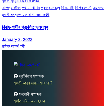
মুফতি লুৎফুর রহমান ফরায়েজী
দাম্পত্য জীবন
পথ ও পাথেয়
প্রবন্ধ-নিবন্ধ
বিয়ে-শাদী
বিশেষ পোস্ট
মহিলাঙ্গন
মুফতী মনসূরুল হক দা.বা. এর লেখনী
বিবাহ-শাদীর প্রচলিত ভুলসমূহ
January 3, 2022
মাসিক আদর্শ নারী
প্রতিষ্ঠাতা সম্পাদক
মুফতী আবুল হাসান শামসাবাদী
সহযোগী সম্পাদক
মুফতি সাঈদ আল হাসান