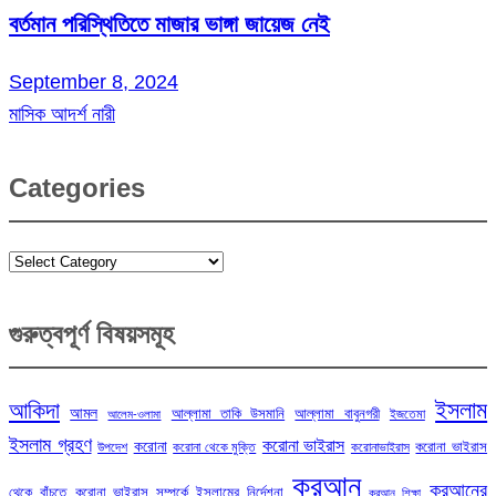
বর্তমান পরিস্থিতিতে মাজার ভাঙ্গা জায়েজ নেই
September 8, 2024
মাসিক আদর্শ নারী
Categories
Categories
গুরুত্বপূর্ণ বিষয়সমূহ
ইসলাম
আকিদা
আমল
আল্লামা তাকি উসমানি
আল্লামা বাবুনগরী
ইজতেমা
আলেম-ওলামা
ইসলাম গ্রহণ
করোনা ভাইরাস
করোনা
করোনা ভাইরাস
উপদেশ
করোনা থেকে মুক্তি
করোনাভাইরাস
কুরআন
কুরআনের
থেকে বাঁচতে
করোনা ভাইরাস সম্পর্কে ইসলামের নির্দেশনা
কুরআন শিক্ষা