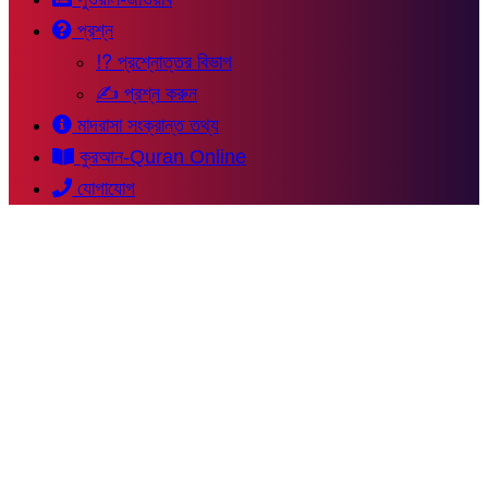
প্রশ্ন
⁉ প্রশ্নোত্তর বিভাগ
✍ প্রশ্ন করুন
মাদরাসা সংক্রান্ত তথ্য
কুরআন-Quran Online
যোগাযোগ