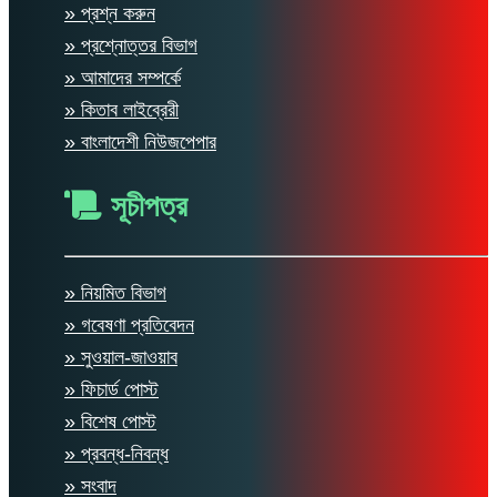
» প্রশ্ন করুন
» প্রশ্নোত্তর বিভাগ
» আমাদের সম্পর্কে
» কিতাব লাইব্রেরী
» বাংলাদেশী নিউজপেপার
সূচীপত্র
» নিয়মিত বিভাগ
» গবেষণা প্রতিবেদন
» সুওয়াল-জাওয়াব
» ফিচার্ড পোস্ট
» বিশেষ পোস্ট
» প্রবন্ধ-নিবন্ধ
» সংবাদ