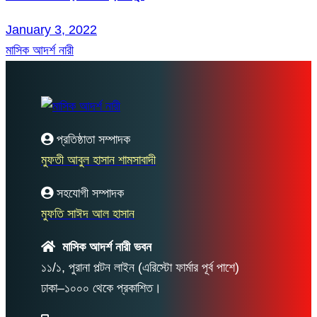
January 3, 2022
মাসিক আদর্শ নারী
প্রতিষ্ঠাতা সম্পাদক
মুফতী আবুল হাসান শামসাবাদী
সহযোগী সম্পাদক
মুফতি সাঈদ আল হাসান
মাসিক আদর্শ নারী ভবন
১১/১, পুরানা পল্টন লাইন (এরিস্টো ফার্মার পূর্ব পাশে)
ঢাকা–১০০০ থেকে প্রকাশিত।