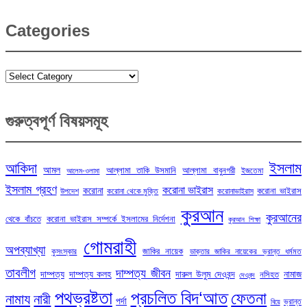
Categories
Categories
গুরুত্বপূর্ণ বিষয়সমূহ
ইসলাম
আকিদা
আমল
আল্লামা তাকি উসমানি
আল্লামা বাবুনগরী
ইজতেমা
আলেম-ওলামা
ইসলাম গ্রহণ
করোনা ভাইরাস
করোনা
করোনা ভাইরাস
উপদেশ
করোনা থেকে মুক্তি
করোনাভাইরাস
কুরআন
কুরআনের
থেকে বাঁচতে
করোনা ভাইরাস সম্পর্কে ইসলামের নির্দেশনা
কুরআন শিক্ষা
গোমরাহী
অপব্যাখ্যা
জাকির নায়েক
কুসংস্কার
ডাক্তার জাকির নায়েকের ভ্রান্ত ধর্মমত
তাবলীগ
দাম্পত্য জীবন
দাম্পত্য
দাম্পত্য কলহ
দারুল উলুম দেওবন্দ
নামাজ
নসিহত
দেওবন্দ
পথভ্রষ্টতা
প্রচলিত বিদ‘আত
ফেতনা
নামায
নারী
পর্দা
ভ্রান্ত
বিয়ে