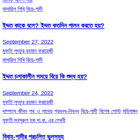
মাসিক আদর্শ নারী
মাসায়িল শিখি
বিয়ে-শাদী
ইদ্দত কাকে বলে? ইদ্দত কতদিন পালন করতে হয়?
September 27, 2022
মুফতি লুৎফুর রহমান ফরায়েজী
মাসায়িল শিখি
বিয়ে-শাদী
ইদ্দত চলাকালীন সময়ে বিয়ে কি শুদ্ধ হয়?
September 24, 2022
মুফতি লুৎফুর রহমান ফরায়েজী
দাম্পত্য জীবন
পথ ও পাথেয়
প্রবন্ধ-নিবন্ধ
বিয়ে-শাদী
বিশেষ পোস্ট
মহিলাঙ্গন
মুফতী মনসূরুল হক দা.বা. এর লেখনী
বিবাহ-শাদীর প্রচলিত ভুলসমূহ