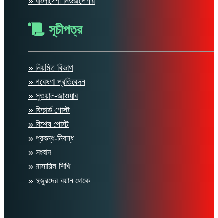
» বাংলাদেশী নিউজপেপার
সূচীপত্র
» নিয়মিত বিভাগ
» গবেষণা প্রতিবেদন
» সুওয়াল-জাওয়াব
» ফিচার্ড পোস্ট
» বিশেষ পোস্ট
» প্রবন্ধ-নিবন্ধ
» সংবাদ
» মাসায়িল শিখি
» হুজুরদের বয়ান থেকে