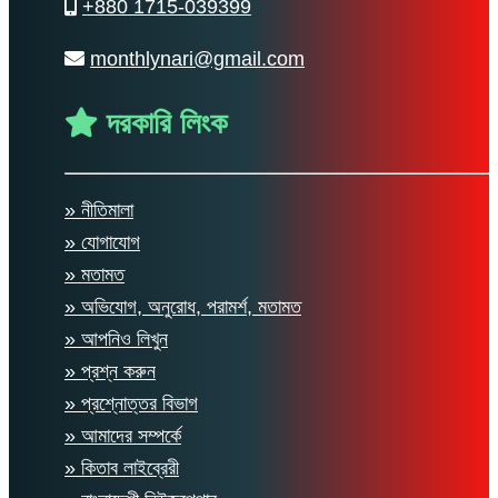
+880 1715-039399
monthlynari@gmail.com
দরকারি লিংক
» নীতিমালা
» যোগাযোগ
» মতামত
» অভিযোগ, অনুরোধ, পরামর্শ, মতামত
» আপনিও লিখুন
» প্রশ্ন করুন
» প্রশ্নোত্তর বিভাগ
» আমাদের সম্পর্কে
» কিতাব লাইব্রেরী