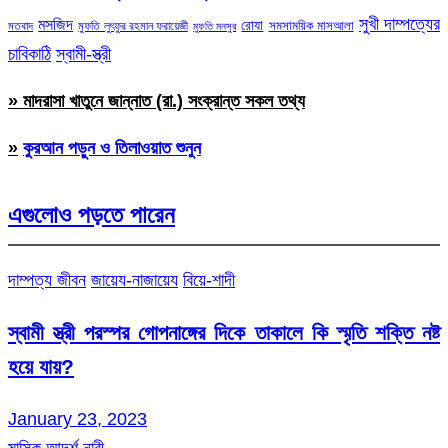
সুখী দাম্পত্যের
মসজিদ
রোযা
সমসাময়িক মাসআলা
মতবাদ
মুফতি লুৎফুর রহমান ফরায়েজী
মুফতি মনসুর
চাবিকাঠি
স্বামী-স্ত্রী
» মাদরাসা খাতুনে জান্নাত (রা.) সংক্রান্ত সকল তথ্য
»
কুরআন পড়ুন ও তিলাওয়াত শুনুন
এগুলোও পড়তে পারেন
দাম্পত্য জীবন
জায়েয-নাজায়েয
বিয়ে-শাদী
স্বামী স্ত্রী পরস্পর গোপনাঙ্গের দিকে তাকালে কি স্মৃতি শক্তি নষ্ট
হয়ে যায়?
January 23, 2023