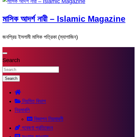
মাসিক আদর্শ নারী – Islamic Magazine
জনপ্রিয় ইসলামী মাসিক পত্রিকা (ম্যাগাজিন)
Search
Search
নিয়মিত বিভাগ
নিয়মাবলি
বিজ্ঞাপন নিয়মাবলী
গবেষণা প্রতিবেদন
সুওয়াল-জাওয়াব