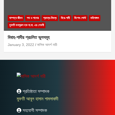
দাম্পত্য জীবন
পথ ও পাথেয়
প্রবন্ধ-নিবন্ধ
বিয়ে-শাদী
বিশেষ পোস্ট
মহিলাঙ্গন
মুফতী মনসূরুল হক দা.বা. এর লেখনী
বিবাহ-শাদীর প্রচলিত ভুলসমূহ
January 3, 2022
মাসিক আদর্শ নারী
প্রতিষ্ঠাতা সম্পাদক
মুফতী আবুল হাসান শামসাবাদী
সহযোগী সম্পাদক