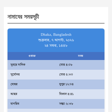
a
r
নামাযের সময়সূচী
c
h
Dhaka, Bangladesh
শুক্রবার, ৭ আগস্ট, ২০২৬
২৪ সফর, ১৪৪৮
ওয়াক্ত
সময়
সুবহে সাদিক
ভোর ৪:০৮
সূর্যোদয়
ভোর ৫:৩০
যোহর
দুপুর ১২:০৪
আছর
বিকাল ৪:৪১
মাগরিব
সন্ধ্যা ৬:৩৮