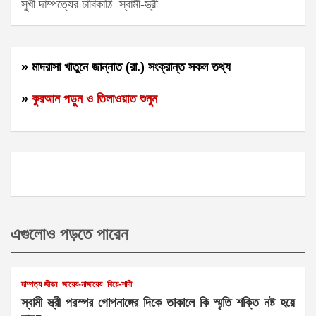
সুখী দাম্পত্যের চাবিকাঠি
স্বামী-স্ত্রী
» মাদরাসা খাতুনে জান্নাত (রা.) সংক্রান্ত সকল তথ্য
»
কুরআন পড়ুন ও তিলাওয়াত শুনুন
এগুলোও পড়তে পারেন
দাম্পত্য জীবন
জায়েয-নাজায়েয
বিয়ে-শাদী
স্বামী স্ত্রী পরস্পর গোপনাঙ্গের দিকে তাকালে কি স্মৃতি শক্তি নষ্ট হয়ে