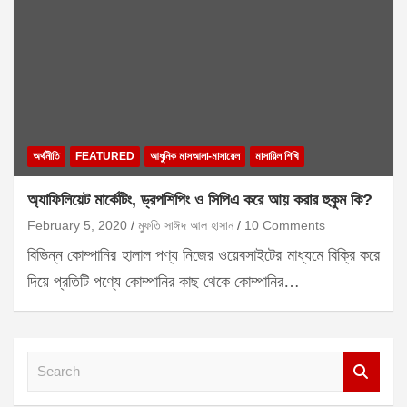
অর্থনীতি
FEATURED
আধুনিক মাসআলা-মাসায়েল
মাসায়িল শিখি
অ্যাফিলিয়েট মার্কেটিং, ড্রপশিপিং ও সিপিএ করে আয় করার হুকুম কি?
February 5, 2020
মুফতি সাঈদ আল হাসান
10 Comments
বিভিন্ন কোম্পানির হালাল পণ্য নিজের ওয়েবসাইটের মাধ্যমে বিক্রি করে
দিয়ে প্রতিটি পণ্যে কোম্পানির কাছ থেকে কোম্পানির…
S
e