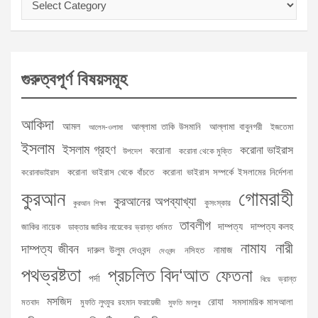
গুরুত্বপূর্ণ বিষয়সমূহ
আকিদা
আমল
আল্লামা তাকি উসমানি
আল্লামা বাবুনগরী
ইজতেমা
আলেম-ওলামা
ইসলাম
ইসলাম গ্রহণ
করোনা ভাইরাস
করোনা
উপদেশ
করোনা থেকে মুক্তি
করোনা ভাইরাস থেকে বাঁচতে
করোনা ভাইরাস সম্পর্কে ইসলামের নির্দেশনা
করোনাভাইরাস
গোমরাহী
কুরআন
কুরআনের অপব্যাখ্যা
কুসংস্কার
কুরআন শিক্ষা
তাবলীগ
দাম্পত্য
দাম্পত্য কলহ
জাকির নায়েক
ডাক্তার জাকির নায়েকের ভ্রান্ত ধর্মমত
নামায
নারী
দাম্পত্য জীবন
দারুল উলুম দেওবন্দ
নামাজ
নসিহত
দেওবন্দ
পথভ্রষ্টতা
প্রচলিত বিদ‘আত
ফেতনা
পর্দা
ভ্রান্ত
বিয়ে
মসজিদ
রোযা
সমসাময়িক মাসআলা
মতবাদ
মুফতি লুৎফুর রহমান ফরায়েজী
মুফতি মনসুর