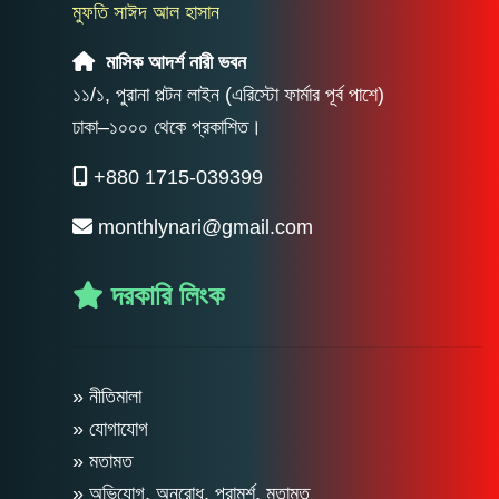
মুফতি সাঈদ আল হাসান
মাসিক আদর্শ নারী ভবন
১১/১, পুরানা পল্টন লাইন (এরিস্টো ফার্মার পূর্ব পাশে)
ঢাকা–১০০০ থেকে প্রকাশিত।
+880 1715-039399
monthlynari@gmail.com
দরকারি লিংক
» নীতিমালা
» যোগাযোগ
» মতামত
» অভিযোগ, অনুরোধ, পরামর্শ, মতামত