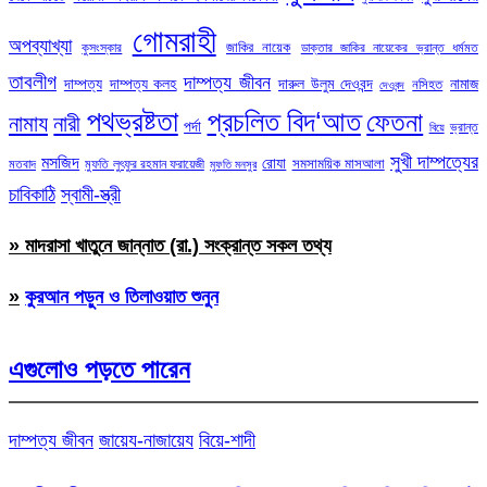
গোমরাহী
অপব্যাখ্যা
জাকির নায়েক
কুসংস্কার
ডাক্তার জাকির নায়েকের ভ্রান্ত ধর্মমত
তাবলীগ
দাম্পত্য জীবন
দাম্পত্য
দাম্পত্য কলহ
দারুল উলুম দেওবন্দ
নামাজ
নসিহত
দেওবন্দ
পথভ্রষ্টতা
প্রচলিত বিদ‘আত
ফেতনা
নামায
নারী
পর্দা
ভ্রান্ত
বিয়ে
সুখী দাম্পত্যের
মসজিদ
রোযা
সমসাময়িক মাসআলা
মতবাদ
মুফতি লুৎফুর রহমান ফরায়েজী
মুফতি মনসুর
চাবিকাঠি
স্বামী-স্ত্রী
» মাদরাসা খাতুনে জান্নাত (রা.) সংক্রান্ত সকল তথ্য
»
কুরআন পড়ুন ও তিলাওয়াত শুনুন
এগুলোও পড়তে পারেন
দাম্পত্য জীবন
জায়েয-নাজায়েয
বিয়ে-শাদী