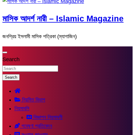
মাসিক আদর্শ নারী – Islamic Magazine
জনপ্রিয় ইসলামী মাসিক পত্রিকা (ম্যাগাজিন)
Search
Search
নিয়মিত বিভাগ
নিয়মাবলি
বিজ্ঞাপন নিয়মাবলী
গবেষণা প্রতিবেদন
সুওয়াল-জাওয়াব