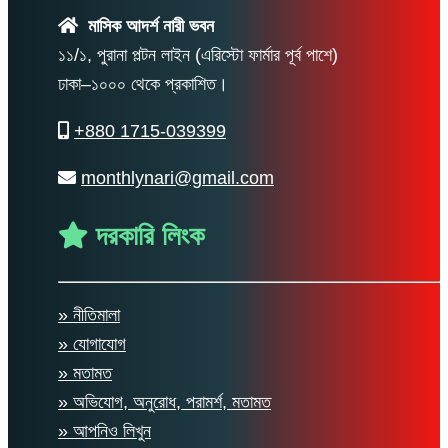
মাসিক আদর্শ নারী ভবন
১১/১, পুরানা পল্টন লাইন (এরিস্টো ফার্মার পূর্ব পাশে)
ঢাকা–১০০০ থেকে প্রকাশিত।
+880 1715-039399
monthlynari@gmail.com
দরকারি লিংক
» নীতিমালা
» যোগাযোগ
» মতামত
» অভিযোগ, অনুরোধ, পরামর্শ, মতামত
» আপনিও লিখুন