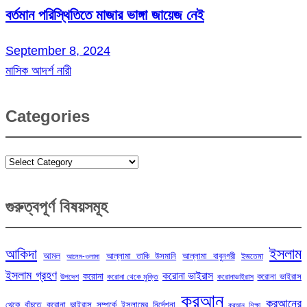
বর্তমান পরিস্থিতিতে মাজার ভাঙ্গা জায়েজ নেই
September 8, 2024
মাসিক আদর্শ নারী
Categories
Categories
গুরুত্বপূর্ণ বিষয়সমূহ
ইসলাম
আকিদা
আমল
আল্লামা তাকি উসমানি
আল্লামা বাবুনগরী
ইজতেমা
আলেম-ওলামা
ইসলাম গ্রহণ
করোনা ভাইরাস
করোনা
করোনা ভাইরাস
উপদেশ
করোনা থেকে মুক্তি
করোনাভাইরাস
কুরআন
কুরআনের
থেকে বাঁচতে
করোনা ভাইরাস সম্পর্কে ইসলামের নির্দেশনা
কুরআন শিক্ষা