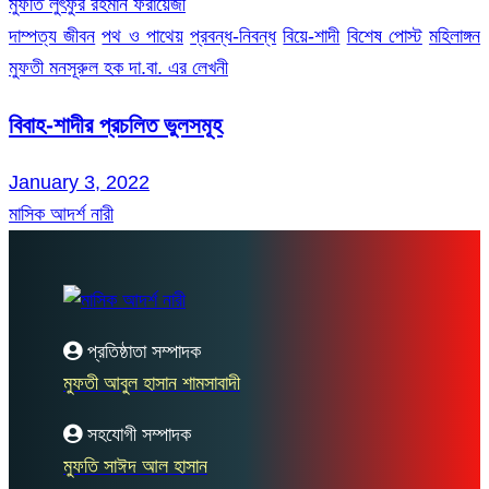
মুফতি লুৎফুর রহমান ফরায়েজী
দাম্পত্য জীবন
পথ ও পাথেয়
প্রবন্ধ-নিবন্ধ
বিয়ে-শাদী
বিশেষ পোস্ট
মহিলাঙ্গন
মুফতী মনসূরুল হক দা.বা. এর লেখনী
বিবাহ-শাদীর প্রচলিত ভুলসমূহ
January 3, 2022
মাসিক আদর্শ নারী
প্রতিষ্ঠাতা সম্পাদক
মুফতী আবুল হাসান শামসাবাদী
সহযোগী সম্পাদক
মুফতি সাঈদ আল হাসান