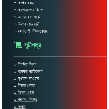
» প্রশ্ন করুন
» প্রশ্নোত্তর বিভাগ
» আমাদের সম্পর্কে
» কিতাব লাইব্রেরী
» বাংলাদেশী নিউজপেপার
সূচীপত্র
» নিয়মিত বিভাগ
» গবেষণা প্রতিবেদন
» সুওয়াল-জাওয়াব
» ফিচার্ড পোস্ট
» বিশেষ পোস্ট
» প্রবন্ধ-নিবন্ধ
» সংবাদ