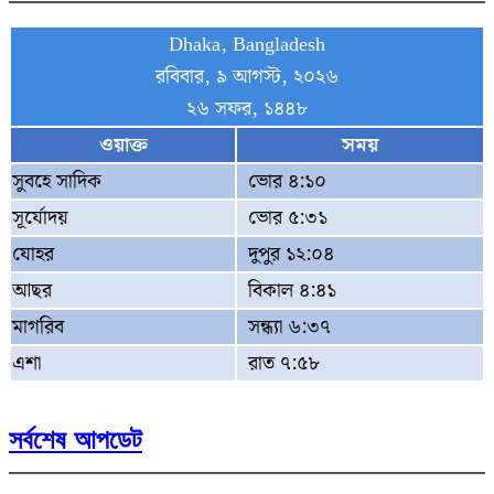
Dhaka, Bangladesh
রবিবার, ৯ আগস্ট, ২০২৬
২৬ সফর, ১৪৪৮
ওয়াক্ত
সময়
সুবহে সাদিক
ভোর ৪:১০
সূর্যোদয়
ভোর ৫:৩১
যোহর
দুপুর ১২:০৪
আছর
বিকাল ৪:৪১
মাগরিব
সন্ধ্যা ৬:৩৭
এশা
রাত ৭:৫৮
সর্বশেষ আপডেট