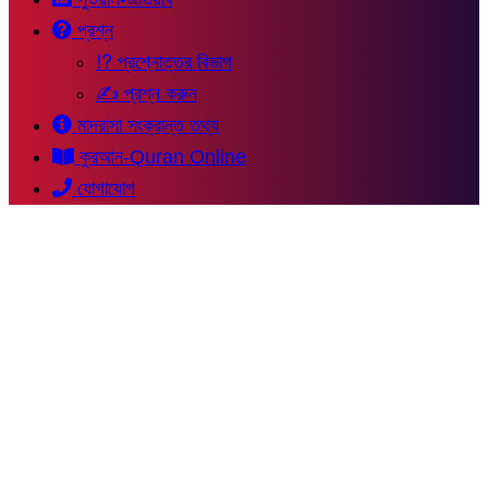
প্রশ্ন
⁉ প্রশ্নোত্তর বিভাগ
✍ প্রশ্ন করুন
মাদরাসা সংক্রান্ত তথ্য
কুরআন-Quran Online
যোগাযোগ