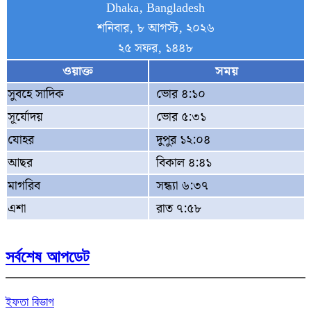
Dhaka, Bangladesh
শনিবার, ৮ আগস্ট, ২০২৬
২৫ সফর, ১৪৪৮
ওয়াক্ত
সময়
সুবহে সাদিক
ভোর ৪:১০
সূর্যোদয়
ভোর ৫:৩১
যোহর
দুপুর ১২:০৪
আছর
বিকাল ৪:৪১
মাগরিব
সন্ধ্যা ৬:৩৭
এশা
রাত ৭:৫৮
সর্বশেষ আপডেট
ইফতা বিভাগ