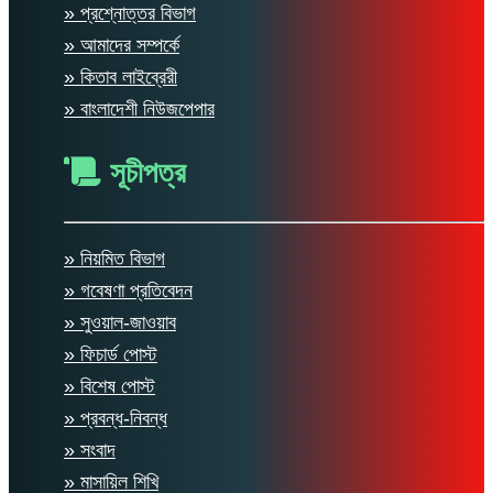
» প্রশ্নোত্তর বিভাগ
» আমাদের সম্পর্কে
» কিতাব লাইব্রেরী
» বাংলাদেশী নিউজপেপার
সূচীপত্র
» নিয়মিত বিভাগ
» গবেষণা প্রতিবেদন
» সুওয়াল-জাওয়াব
» ফিচার্ড পোস্ট
» বিশেষ পোস্ট
» প্রবন্ধ-নিবন্ধ
» সংবাদ
» মাসায়িল শিখি