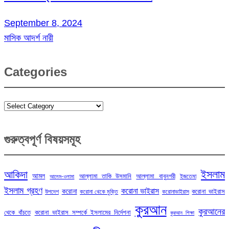
September 8, 2024
মাসিক আদর্শ নারী
Categories
Categories
গুরুত্বপূর্ণ বিষয়সমূহ
ইসলাম
আকিদা
আমল
আল্লামা তাকি উসমানি
আল্লামা বাবুনগরী
ইজতেমা
আলেম-ওলামা
ইসলাম গ্রহণ
করোনা ভাইরাস
করোনা
করোনা ভাইরাস
উপদেশ
করোনা থেকে মুক্তি
করোনাভাইরাস
কুরআন
কুরআনের
থেকে বাঁচতে
করোনা ভাইরাস সম্পর্কে ইসলামের নির্দেশনা
কুরআন শিক্ষা