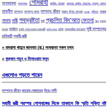
গোমরাহী
অপব্যাখ্যা
জাকির নায়েক
কুসংস্কার
ডাক্তার জাকির নায়েকের ভ্রান্ত ধর্মমত
তাবলীগ
দাম্পত্য জীবন
দাম্পত্য
দাম্পত্য কলহ
দারুল উলুম দেওবন্দ
নামাজ
নসিহত
দেওবন্দ
পথভ্রষ্টতা
প্রচলিত বিদ‘আত
ফেতনা
নামায
নারী
পর্দা
ভ্রান্ত
বিয়ে
সুখী দাম্পত্যের
মসজিদ
রোযা
সমসাময়িক মাসআলা
মতবাদ
মুফতি লুৎফুর রহমান ফরায়েজী
মুফতি মনসুর
চাবিকাঠি
স্বামী-স্ত্রী
» মাদরাসা খাতুনে জান্নাত (রা.) সংক্রান্ত সকল তথ্য
»
কুরআন পড়ুন ও তিলাওয়াত শুনুন
এগুলোও পড়তে পারেন
দাম্পত্য জীবন
জায়েয-নাজায়েয
বিয়ে-শাদী
স্বামী স্ত্রী পরস্পর গোপনাঙ্গের দিকে তাকালে কি স্মৃতি শক্তি নষ্ট