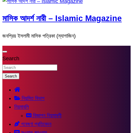
মাসিক আদর্শ নারী – Islamic Magazine
জনপ্রিয় ইসলামী মাসিক পত্রিকা (ম্যাগাজিন)
Search
Search
নিয়মিত বিভাগ
নিয়মাবলি
বিজ্ঞাপন নিয়মাবলী
গবেষণা প্রতিবেদন
সুওয়াল-জাওয়াব