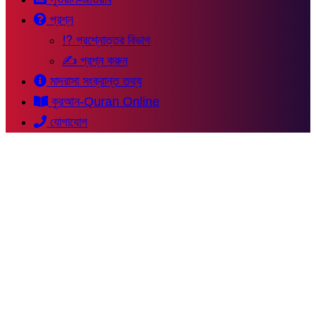
প্রশ্ন
⁉ প্রশ্নোত্তর বিভাগ
✍ প্রশ্ন করুন
মাদরাসা সংক্রান্ত তথ্য
কুরআন-Quran Online
যোগাযোগ