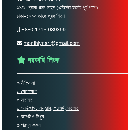
১১/১, পুরানা পল্টন লাইন (এরিস্টো ফার্মার পূর্ব পাশে)
ঢাকা–১০০০ থেকে প্রকাশিত।
+880 1715-039399
monthlynari@gmail.com
দরকারি লিংক
» নীতিমালা
» যোগাযোগ
» মতামত
» অভিযোগ, অনুরোধ, পরামর্শ, মতামত
» আপনিও লিখুন
» প্রশ্ন করুন