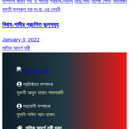
দাম্পত্য জীবন
পথ ও পাথেয়
প্রবন্ধ-নিবন্ধ
বিয়ে-শাদী
বিশেষ পোস্ট
মহিলাঙ্গন
মুফতী মনসূরুল হক দা.বা. এর লেখনী
বিবাহ-শাদীর প্রচলিত ভুলসমূহ
January 3, 2022
মাসিক আদর্শ নারী
প্রতিষ্ঠাতা সম্পাদক
মুফতী আবুল হাসান শামসাবাদী
সহযোগী সম্পাদক
মুফতি সাঈদ আল হাসান
মাসিক আদর্শ নারী ভবন