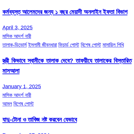
কর্মব্যস্ত আলেমদের জন্য ১ বছর মেয়াদী অনলাইন ইফতা বিভাগ
April 3, 2025
মাসিক আদর্শ নারী
তালাক-ডিভোর্স
ইসলামী জীবনধারা
ফিচার্ড পোস্ট
বিশেষ পোস্ট
মাসায়িল শিখি
স্ত্রী কিভাবে স্বামীকে তালাক দেবে? তাফয়ীযে তালাকের বিস্তারিত
মাসআলা
January 1, 2025
মাসিক আদর্শ নারী
আমল
বিশেষ পোস্ট
যাদু-টোনা ও তাবিজ নষ্ট করবেন যেভাবে