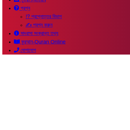
প্রশ্ন
⁉ প্রশ্নোত্তর বিভাগ
✍ প্রশ্ন করুন
মাদরাসা সংক্রান্ত তথ্য
কুরআন-Quran Online
যোগাযোগ