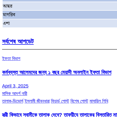
আছর
মাগরিব
এশা
সর্বশেষ আপডেট
ইফতা বিভাগ
কর্মব্যস্ত আলেমদের জন্য ১ বছর মেয়াদী অনলাইন ইফতা বিভাগ
April 3, 2025
মাসিক আদর্শ নারী
তালাক-ডিভোর্স
ইসলামী জীবনধারা
ফিচার্ড পোস্ট
বিশেষ পোস্ট
মাসায়িল শিখি
স্ত্রী কিভাবে স্বামীকে তালাক দেবে? তাফয়ীযে তালাকের বিস্তারিত 