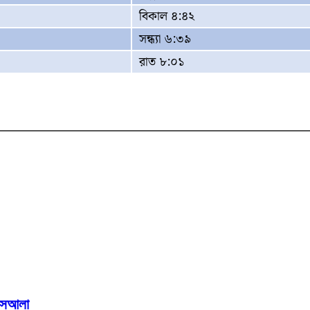
বিকাল ৪:৪২
সন্ধ্যা ৬:৩৯
রাত ৮:০১
মাসআলা