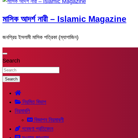
মাসিক আদর্শ নারী – Islamic Magazine
জনপ্রিয় ইসলামী মাসিক পত্রিকা (ম্যাগাজিন)
Search
Search
নিয়মিত বিভাগ
নিয়মাবলি
বিজ্ঞাপন নিয়মাবলী
গবেষণা প্রতিবেদন
সুওয়াল-জাওয়াব