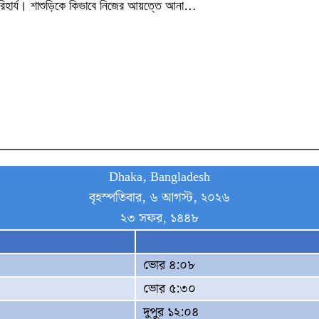
া অপরিহার্য। শাশুড়িকে কিভাবে নিজের আয়ত্তে আনা…
Dhaka, Bangladesh
বৃহস্পতিবার, ৬ আগস্ট, ২০২৬
২৩ সফর, ১৪৪৮
ভোর ৪:০৮
ভোর ৫:৩০
দুপুর ১২:০৪