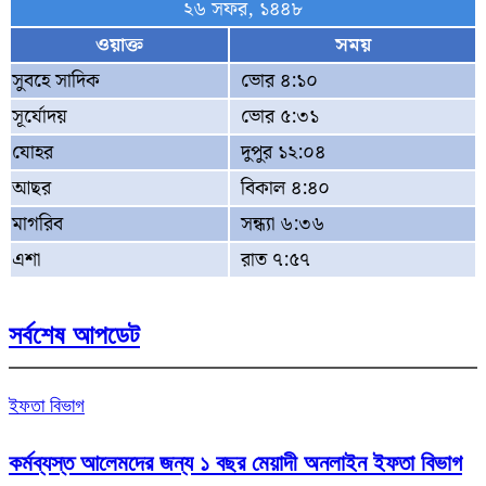
২৬ সফর, ১৪৪৮
ওয়াক্ত
সময়
সুবহে সাদিক
ভোর ৪:১০
সূর্যোদয়
ভোর ৫:৩১
যোহর
দুপুর ১২:০৪
আছর
বিকাল ৪:৪০
মাগরিব
সন্ধ্যা ৬:৩৬
এশা
রাত ৭:৫৭
সর্বশেষ আপডেট
ইফতা বিভাগ
কর্মব্যস্ত আলেমদের জন্য ১ বছর মেয়াদী অনলাইন ইফতা বিভাগ