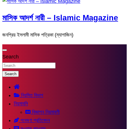
মাসিক আদর্শ নারী – Islamic Magazine
জনপ্রিয় ইসলামী মাসিক পত্রিকা (ম্যাগাজিন)
Search
Search
নিয়মিত বিভাগ
নিয়মাবলি
বিজ্ঞাপন নিয়মাবলী
গবেষণা প্রতিবেদন
সুওয়াল-জাওয়াব