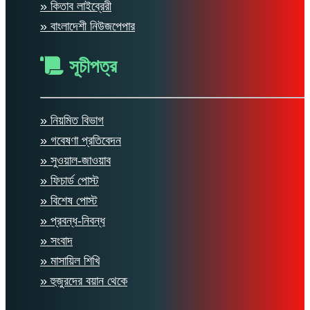
» কিতাব লাইব্রেরী
» বাংলাদেশী নিউজপেপার
সূচীপত্র
» নিয়মিত বিভাগ
» গবেষণা প্রতিবেদন
» সুওয়াল-জাওয়াব
» ফিচার্ড পোস্ট
» বিশেষ পোস্ট
» প্রবন্ধ-নিবন্ধ
» সংবাদ
» মাসায়িল শিখি
» হুজুরদের বয়ান থেকে