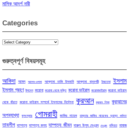
মাসিক আদর্শ নারী
Categories
Categories
গুরুত্বপূর্ণ বিষয়সমূহ
ইসলাম
আকিদা
আমল
আল্লামা তাকি উসমানি
আল্লামা বাবুনগরী
ইজতেমা
আলেম-ওলামা
ইসলাম গ্রহণ
করোনা ভাইরাস
করোনা
করোনা ভাইরাস
উপদেশ
করোনা থেকে মুক্তি
করোনাভাইরাস
কুরআন
কুরআনের
থেকে বাঁচতে
করোনা ভাইরাস সম্পর্কে ইসলামের নির্দেশনা
কুরআন শিক্ষা
গোমরাহী
অপব্যাখ্যা
জাকির নায়েক
কুসংস্কার
ডাক্তার জাকির নায়েকের ভ্রান্ত ধর্মমত
তাবলীগ
দাম্পত্য জীবন
দাম্পত্য
দাম্পত্য কলহ
দারুল উলুম দেওবন্দ
নামাজ
নসিহত
দেওবন্দ