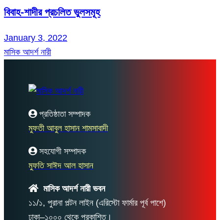
বিবাহ-শাদীর প্রচলিত ভুলসমূহ
January 3, 2022
মাসিক আদর্শ নারী
প্রতিষ্ঠাতা সম্পাদক
মুফতী আবুল হাসান শামসাবাদী
সহযোগী সম্পাদক
মুফতি সাঈদ আল হাসান
মাসিক আদর্শ নারী ভবন
১১/১, পুরানা পল্টন লাইন (এরিস্টো ফার্মার পূর্ব পাশে)
ঢাকা–১০০০ থেকে প্রকাশিত।