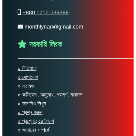
+880 1715-039399
monthlynari@gmail.com
দরকারি লিংক
» নীতিমালা
» যোগাযোগ
» মতামত
» অভিযোগ, অনুরোধ, পরামর্শ, মতামত
» আপনিও লিখুন
» প্রশ্ন করুন
» প্রশ্নোত্তর বিভাগ
» আমাদের সম্পর্কে