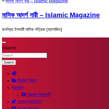
মাসিক আদর্শ নারী – Islamic Magazine
জনপ্রিয় ইসলামী মাসিক পত্রিকা (ম্যাগাজিন)
Search
Search
নিয়মিত বিভাগ
নিয়মাবলি
বিজ্ঞাপন নিয়মাবলী
গবেষণা প্রতিবেদন
সুওয়াল-জাওয়াব