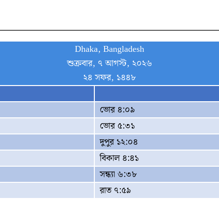
Dhaka, Bangladesh
শুক্রবার, ৭ আগস্ট, ২০২৬
২৪ সফর, ১৪৪৮
ভোর ৪:০৯
ভোর ৫:৩১
দুপুর ১২:০৪
বিকাল ৪:৪১
সন্ধ্যা ৬:৩৮
রাত ৭:৫৯