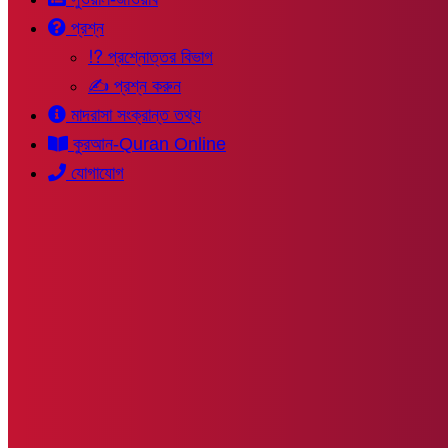
প্রশ্ন
⁉ প্রশ্নোত্তর বিভাগ
✍ প্রশ্ন করুন
মাদরাসা সংক্রান্ত তথ্য
কুরআন-Quran Online
যোগাযোগ