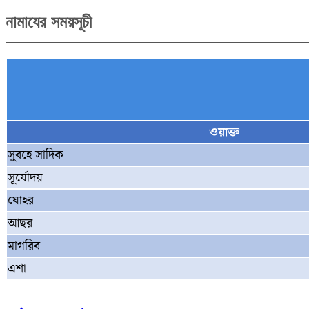
নামাযের সময়সূচী
ওয়াক্ত
সুবহে সাদিক
সূর্যোদয়
যোহর
আছর
মাগরিব
এশা