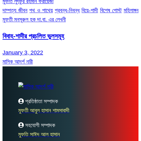
মুফতি লুৎফুর রহমান ফরায়েজী
দাম্পত্য জীবন
পথ ও পাথেয়
প্রবন্ধ-নিবন্ধ
বিয়ে-শাদী
বিশেষ পোস্ট
মহিলাঙ্গন
মুফতী মনসূরুল হক দা.বা. এর লেখনী
বিবাহ-শাদীর প্রচলিত ভুলসমূহ
January 3, 2022
মাসিক আদর্শ নারী
প্রতিষ্ঠাতা সম্পাদক
মুফতী আবুল হাসান শামসাবাদী
সহযোগী সম্পাদক
মুফতি সাঈদ আল হাসান