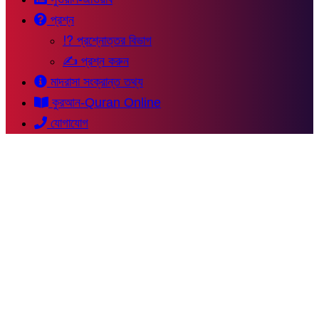
প্রশ্ন
⁉ প্রশ্নোত্তর বিভাগ
✍ প্রশ্ন করুন
মাদরাসা সংক্রান্ত তথ্য
কুরআন-Quran Online
যোগাযোগ