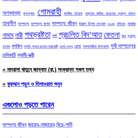
গোমরাহী
অপব্যাখ্যা
জাকির নায়েক
কুসংস্কার
ডাক্তার জাকির নায়েকের ভ্রান্ত ধর্মমত
তাবলীগ
দাম্পত্য জীবন
দাম্পত্য
দাম্পত্য কলহ
দারুল উলুম দেওবন্দ
নামাজ
নসিহত
দেওবন্দ
পথভ্রষ্টতা
প্রচলিত বিদ‘আত
ফেতনা
নামায
নারী
পর্দা
ভ্রান্ত
বিয়ে
সুখী দাম্পত্যের
মসজিদ
রোযা
সমসাময়িক মাসআলা
মতবাদ
মুফতি লুৎফুর রহমান ফরায়েজী
মুফতি মনসুর
চাবিকাঠি
স্বামী-স্ত্রী
» মাদরাসা খাতুনে জান্নাত (রা.) সংক্রান্ত সকল তথ্য
»
কুরআন পড়ুন ও তিলাওয়াত শুনুন
এগুলোও পড়তে পারেন
দাম্পত্য জীবন
জায়েয-নাজায়েয
বিয়ে-শাদী