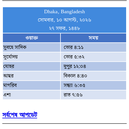
Dhaka, Bangladesh
সোমবার, ১০ আগস্ট, ২০২৬
২৭ সফর, ১৪৪৮
ওয়াক্ত
সময়
সুবহে সাদিক
ভোর ৪:১১
সূর্যোদয়
ভোর ৫:৩২
যোহর
দুপুর ১২:০৪
আছর
বিকাল ৪:৪০
মাগরিব
সন্ধ্যা ৬:৩৫
এশা
রাত ৭:৫৬
সর্বশেষ আপডেট