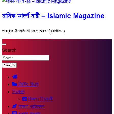
মাসিক আদর্শ নারী – Islamic Magazine
জনপ্রিয় ইসলামী মাসিক পত্রিকা (ম্যাগাজিন)
Search
Search
নিয়মিত বিভাগ
নিয়মাবলি
বিজ্ঞাপন নিয়মাবলী
গবেষণা প্রতিবেদন
সুওয়াল-জাওয়াব