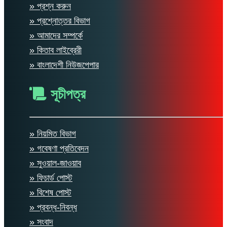
» প্রশ্ন করুন
» প্রশ্নোত্তর বিভাগ
» আমাদের সম্পর্কে
» কিতাব লাইব্রেরী
» বাংলাদেশী নিউজপেপার
সূচীপত্র
» নিয়মিত বিভাগ
» গবেষণা প্রতিবেদন
» সুওয়াল-জাওয়াব
» ফিচার্ড পোস্ট
» বিশেষ পোস্ট
» প্রবন্ধ-নিবন্ধ
» সংবাদ