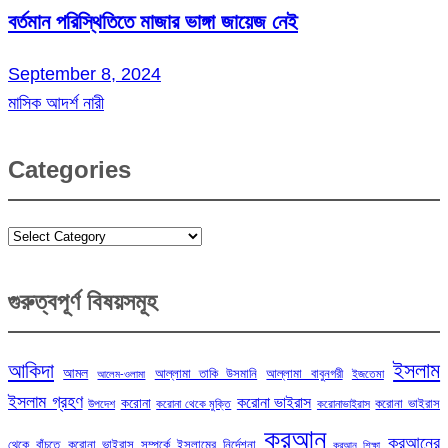
বর্তমান পরিস্থিতিতে মাজার ভাঙ্গা জায়েজ নেই
September 8, 2024
মাসিক আদর্শ নারী
Categories
Categories
গুরুত্বপূর্ণ বিষয়সমূহ
ইসলাম
আকিদা
আমল
আল্লামা তাকি উসমানি
আল্লামা বাবুনগরী
ইজতেমা
আলেম-ওলামা
ইসলাম গ্রহণ
করোনা ভাইরাস
করোনা
করোনা ভাইরাস
উপদেশ
করোনা থেকে মুক্তি
করোনাভাইরাস
কুরআন
কুরআনের
থেকে বাঁচতে
করোনা ভাইরাস সম্পর্কে ইসলামের নির্দেশনা
কুরআন শিক্ষা