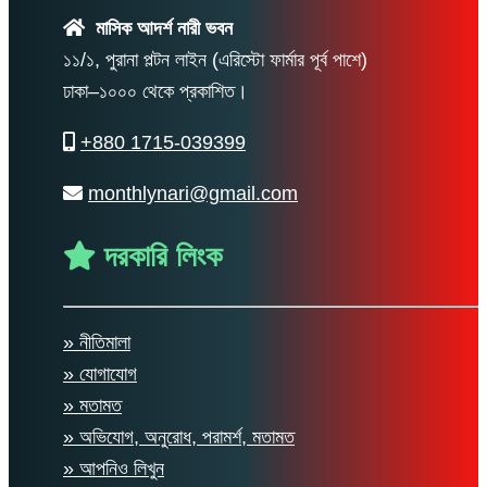
মাসিক আদর্শ নারী ভবন
১১/১, পুরানা পল্টন লাইন (এরিস্টো ফার্মার পূর্ব পাশে)
ঢাকা–১০০০ থেকে প্রকাশিত।
+880 1715-039399
monthlynari@gmail.com
দরকারি লিংক
» নীতিমালা
» যোগাযোগ
» মতামত
» অভিযোগ, অনুরোধ, পরামর্শ, মতামত
» আপনিও লিখুন