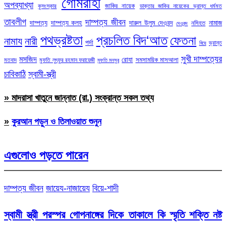
গোমরাহী
অপব্যাখ্যা
জাকির নায়েক
কুসংস্কার
ডাক্তার জাকির নায়েকের ভ্রান্ত ধর্মমত
তাবলীগ
দাম্পত্য জীবন
দাম্পত্য
দাম্পত্য কলহ
দারুল উলুম দেওবন্দ
নামাজ
নসিহত
দেওবন্দ
পথভ্রষ্টতা
প্রচলিত বিদ‘আত
ফেতনা
নামায
নারী
পর্দা
ভ্রান্ত
বিয়ে
সুখী দাম্পত্যের
মসজিদ
রোযা
সমসাময়িক মাসআলা
মতবাদ
মুফতি লুৎফুর রহমান ফরায়েজী
মুফতি মনসুর
চাবিকাঠি
স্বামী-স্ত্রী
» মাদরাসা খাতুনে জান্নাত (রা.) সংক্রান্ত সকল তথ্য
»
কুরআন পড়ুন ও তিলাওয়াত শুনুন
এগুলোও পড়তে পারেন
দাম্পত্য জীবন
জায়েয-নাজায়েয
বিয়ে-শাদী
স্বামী স্ত্রী পরস্পর গোপনাঙ্গের দিকে তাকালে কি স্মৃতি শক্তি নষ্ট