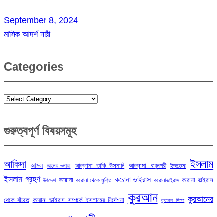
September 8, 2024
মাসিক আদর্শ নারী
Categories
Categories
গুরুত্বপূর্ণ বিষয়সমূহ
ইসলাম
আকিদা
আমল
আল্লামা তাকি উসমানি
আল্লামা বাবুনগরী
ইজতেমা
আলেম-ওলামা
ইসলাম গ্রহণ
করোনা ভাইরাস
করোনা
করোনা ভাইরাস
উপদেশ
করোনা থেকে মুক্তি
করোনাভাইরাস
কুরআন
কুরআনের
থেকে বাঁচতে
করোনা ভাইরাস সম্পর্কে ইসলামের নির্দেশনা
কুরআন শিক্ষা