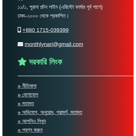
১১/১, পুরানা পল্টন লাইন (এরিস্টো ফার্মার পূর্ব পাশে)
ঢাকা–১০০০ থেকে প্রকাশিত।
+880 1715-039399
monthlynari@gmail.com
দরকারি লিংক
» নীতিমালা
» যোগাযোগ
» মতামত
» অভিযোগ, অনুরোধ, পরামর্শ, মতামত
» আপনিও লিখুন
» প্রশ্ন করুন