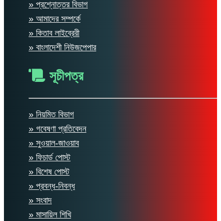
» প্রশ্নোত্তর বিভাগ
» আমাদের সম্পর্কে
» কিতাব লাইব্রেরী
» বাংলাদেশী নিউজপেপার
সূচীপত্র
» নিয়মিত বিভাগ
» গবেষণা প্রতিবেদন
» সুওয়াল-জাওয়াব
» ফিচার্ড পোস্ট
» বিশেষ পোস্ট
» প্রবন্ধ-নিবন্ধ
» সংবাদ
» মাসায়িল শিখি