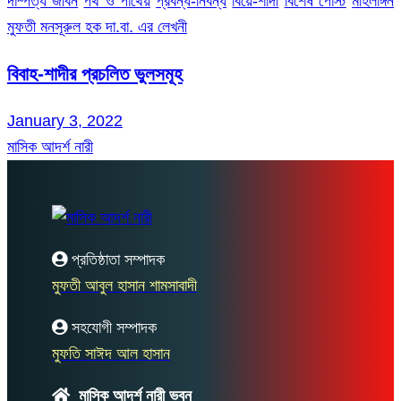
দাম্পত্য জীবন
পথ ও পাথেয়
প্রবন্ধ-নিবন্ধ
বিয়ে-শাদী
বিশেষ পোস্ট
মহিলাঙ্গন
মুফতী মনসূরুল হক দা.বা. এর লেখনী
বিবাহ-শাদীর প্রচলিত ভুলসমূহ
January 3, 2022
মাসিক আদর্শ নারী
প্রতিষ্ঠাতা সম্পাদক
মুফতী আবুল হাসান শামসাবাদী
সহযোগী সম্পাদক
মুফতি সাঈদ আল হাসান
মাসিক আদর্শ নারী ভবন