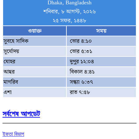
Dhaka, Bangladesh
শনিবার, ৮ আগস্ট, ২০২৬
২৫ সফর, ১৪৪৮
ওয়াক্ত
সময়
সুবহে সাদিক
ভোর ৪:১০
সূর্যোদয়
ভোর ৫:৩১
যোহর
দুপুর ১২:০৪
আছর
বিকাল ৪:৪১
মাগরিব
সন্ধ্যা ৬:৩৭
এশা
রাত ৭:৫৮
সর্বশেষ আপডেট
ইফতা বিভাগ