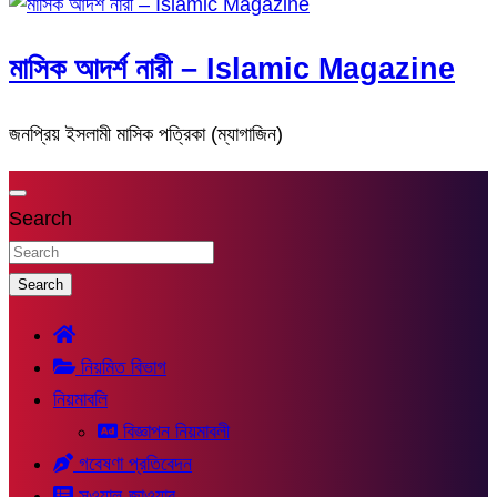
মাসিক আদর্শ নারী – Islamic Magazine
জনপ্রিয় ইসলামী মাসিক পত্রিকা (ম্যাগাজিন)
Search
Search
নিয়মিত বিভাগ
নিয়মাবলি
বিজ্ঞাপন নিয়মাবলী
গবেষণা প্রতিবেদন
সুওয়াল-জাওয়াব