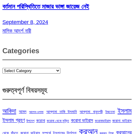
বর্তমান পরিস্থিতিতে মাজার ভাঙ্গা জায়েজ নেই
September 8, 2024
মাসিক আদর্শ নারী
Categories
Categories
গুরুত্বপূর্ণ বিষয়সমূহ
ইসলাম
আকিদা
আমল
আল্লামা তাকি উসমানি
আল্লামা বাবুনগরী
ইজতেমা
আলেম-ওলামা
ইসলাম গ্রহণ
করোনা ভাইরাস
করোনা
করোনা ভাইরাস
উপদেশ
করোনা থেকে মুক্তি
করোনাভাইরাস
কুরআন
কুরআনের
থেকে বাঁচতে
করোনা ভাইরাস সম্পর্কে ইসলামের নির্দেশনা
কুরআন শিক্ষা