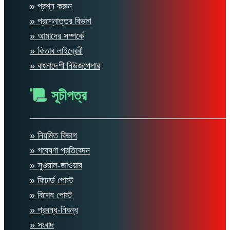
» প্রশ্ন করুন
» প্রশ্নোত্তর বিভাগ
» আমাদের সম্পর্কে
» কিতাব লাইব্রেরী
» বাংলাদেশী নিউজপেপার
সূচীপত্র
» নিয়মিত বিভাগ
» গবেষণা প্রতিবেদন
» সুওয়াল-জাওয়াব
» ফিচার্ড পোস্ট
» বিশেষ পোস্ট
» প্রবন্ধ-নিবন্ধ
» সংবাদ