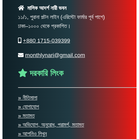
মাসিক আদর্শ নারী ভবন
১১/১, পুরানা পল্টন লাইন (এরিস্টো ফার্মার পূর্ব পাশে)
ঢাকা–১০০০ থেকে প্রকাশিত।
+880 1715-039399
monthlynari@gmail.com
দরকারি লিংক
» নীতিমালা
» যোগাযোগ
» মতামত
» অভিযোগ, অনুরোধ, পরামর্শ, মতামত
» আপনিও লিখুন