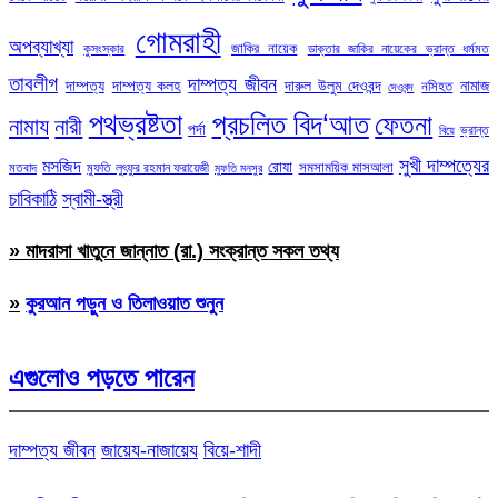
গোমরাহী
অপব্যাখ্যা
জাকির নায়েক
কুসংস্কার
ডাক্তার জাকির নায়েকের ভ্রান্ত ধর্মমত
তাবলীগ
দাম্পত্য জীবন
দাম্পত্য
দাম্পত্য কলহ
দারুল উলুম দেওবন্দ
নামাজ
নসিহত
দেওবন্দ
পথভ্রষ্টতা
প্রচলিত বিদ‘আত
ফেতনা
নামায
নারী
পর্দা
ভ্রান্ত
বিয়ে
সুখী দাম্পত্যের
মসজিদ
রোযা
সমসাময়িক মাসআলা
মতবাদ
মুফতি লুৎফুর রহমান ফরায়েজী
মুফতি মনসুর
চাবিকাঠি
স্বামী-স্ত্রী
» মাদরাসা খাতুনে জান্নাত (রা.) সংক্রান্ত সকল তথ্য
»
কুরআন পড়ুন ও তিলাওয়াত শুনুন
এগুলোও পড়তে পারেন
দাম্পত্য জীবন
জায়েয-নাজায়েয
বিয়ে-শাদী