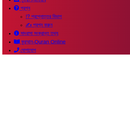
প্রশ্ন
⁉ প্রশ্নোত্তর বিভাগ
✍ প্রশ্ন করুন
মাদরাসা সংক্রান্ত তথ্য
কুরআন-Quran Online
যোগাযোগ