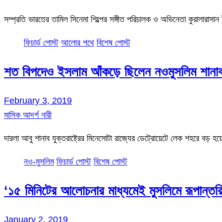
সম্প্রতি ভারতের তামিল সিনেমা শিল্পের সঙ্গীত পরিচালক ও অভিনেতা কুরালার
ফিচার্ড পোস্ট
আলোর পথে
বিশেষ পোস্ট
শত বিপদেও ইসলাম আঁকড়ে ছিলেন নওমুসলিম শানা
February 3, 2019
মাসিক আদর্শ নারী
দারলা আবু শানাব যুক্তরাষ্ট্রের মিনেসোটা রাজ্যের ডেট্রোয়েটে লেক শহরে বড়
নও-মুসলিম
ফিচার্ড পোস্ট
বিশেষ পোস্ট
‘১৫ মিনিটের আলোচনার মাধ্যমেই মুসলিমে রূপান্ত
January 2, 2019