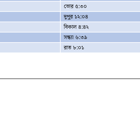
ভোর ৫:৩০
দুপুর ১২:০৪
বিকাল ৪:৪২
সন্ধ্যা ৬:৩৯
রাত ৮:০১