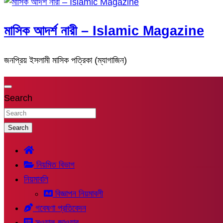
মাসিক আদর্শ নারী – Islamic Magazine
জনপ্রিয় ইসলামী মাসিক পত্রিকা (ম্যাগাজিন)
Search
Search
নিয়মিত বিভাগ
নিয়মাবলি
বিজ্ঞাপন নিয়মাবলী
গবেষণা প্রতিবেদন
সুওয়াল-জাওয়াব