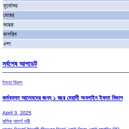
সূর্যোদয়
যোহর
আছর
মাগরিব
এশা
সর্বশেষ আপডেট
ইফতা বিভাগ
কর্মব্যস্ত আলেমদের জন্য ১ বছর মেয়াদী অনলাইন ইফতা বিভাগ
April 3, 2025
মাসিক আদর্শ নারী