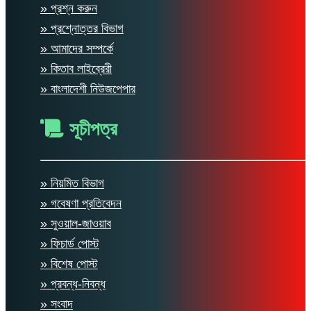
» প্রশ্ন করুন
» প্রশ্নোত্তর বিভাগ
» আমাদের সম্পর্কে
» কিতাব লাইব্রেরী
» বাংলাদেশী নিউজপেপার
সূচীপত্র
» নিয়মিত বিভাগ
» গবেষণা প্রতিবেদন
» সুওয়াল-জাওয়াব
» ফিচার্ড পোস্ট
» বিশেষ পোস্ট
» প্রবন্ধ-নিবন্ধ
» সংবাদ