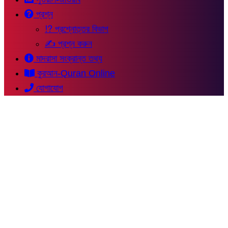
প্রশ্ন
⁉ প্রশ্নোত্তর বিভাগ
✍ প্রশ্ন করুন
মাদরাসা সংক্রান্ত তথ্য
কুরআন-Quran Online
যোগাযোগ