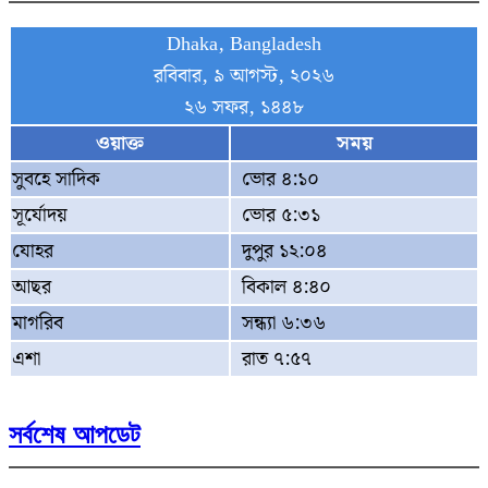
Dhaka, Bangladesh
রবিবার, ৯ আগস্ট, ২০২৬
২৬ সফর, ১৪৪৮
ওয়াক্ত
সময়
সুবহে সাদিক
ভোর ৪:১০
সূর্যোদয়
ভোর ৫:৩১
যোহর
দুপুর ১২:০৪
আছর
বিকাল ৪:৪০
মাগরিব
সন্ধ্যা ৬:৩৬
এশা
রাত ৭:৫৭
সর্বশেষ আপডেট