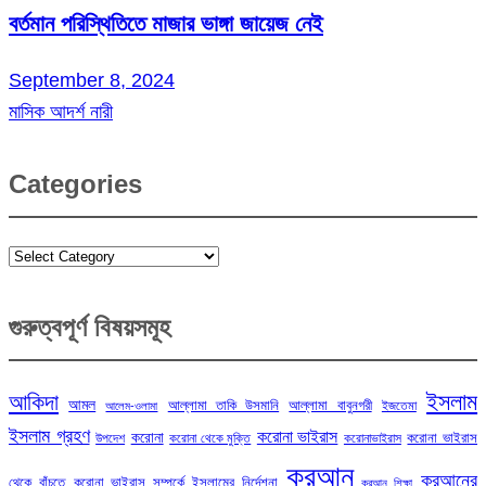
বর্তমান পরিস্থিতিতে মাজার ভাঙ্গা জায়েজ নেই
September 8, 2024
মাসিক আদর্শ নারী
Categories
Categories
গুরুত্বপূর্ণ বিষয়সমূহ
ইসলাম
আকিদা
আমল
আল্লামা তাকি উসমানি
আল্লামা বাবুনগরী
ইজতেমা
আলেম-ওলামা
ইসলাম গ্রহণ
করোনা ভাইরাস
করোনা
করোনা ভাইরাস
উপদেশ
করোনা থেকে মুক্তি
করোনাভাইরাস
কুরআন
কুরআনের
থেকে বাঁচতে
করোনা ভাইরাস সম্পর্কে ইসলামের নির্দেশনা
কুরআন শিক্ষা