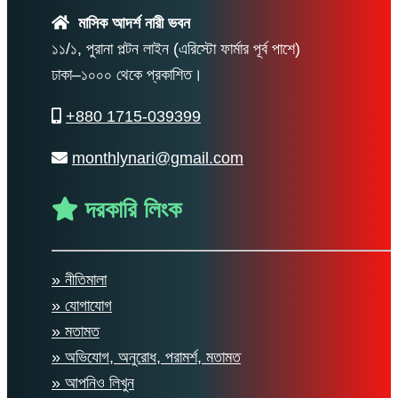
মাসিক আদর্শ নারী ভবন
১১/১, পুরানা পল্টন লাইন (এরিস্টো ফার্মার পূর্ব পাশে)
ঢাকা–১০০০ থেকে প্রকাশিত।
+880 1715-039399
monthlynari@gmail.com
দরকারি লিংক
» নীতিমালা
» যোগাযোগ
» মতামত
» অভিযোগ, অনুরোধ, পরামর্শ, মতামত
» আপনিও লিখুন