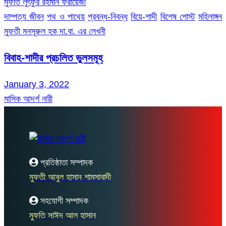
মুফতি লুৎফুর রহমান ফরায়েজী
দাম্পত্য জীবন
পথ ও পাথেয়
প্রবন্ধ-নিবন্ধ
বিয়ে-শাদী
বিশেষ পোস্ট
মহিলাঙ্গন
মুফতী মনসূরুল হক দা.বা. এর লেখনী
বিবাহ-শাদীর প্রচলিত ভুলসমূহ
January 3, 2022
মাসিক আদর্শ নারী
প্রতিষ্ঠাতা সম্পাদক
মুফতী আবুল হাসান শামসাবাদী
সহযোগী সম্পাদক
মুফতি সাঈদ আল হাসান