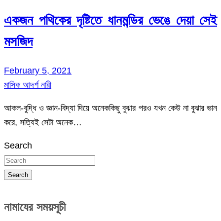
একজন পথিকের দৃষ্টিতে ধানমন্ডির ভেঙে দেয়া সেই
মসজিদ
February 5, 2021
মাসিক আদর্শ নারী
আকল-বুদ্ধি ও জ্ঞান-বিদ্যা দিয়ে অনেককিছু বুঝার পরও যখন কেউ না বুঝার ভান
করে, সত্যিই সেটা অনেক…
Search
Search
নামাযের সময়সূচী