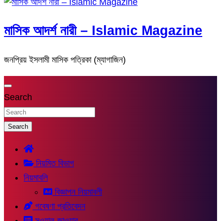
মাসিক আদর্শ নারী – Islamic Magazine
জনপ্রিয় ইসলামী মাসিক পত্রিকা (ম্যাগাজিন)
Search
Search
নিয়মিত বিভাগ
নিয়মাবলি
বিজ্ঞাপন নিয়মাবলী
গবেষণা প্রতিবেদন
সুওয়াল-জাওয়াব