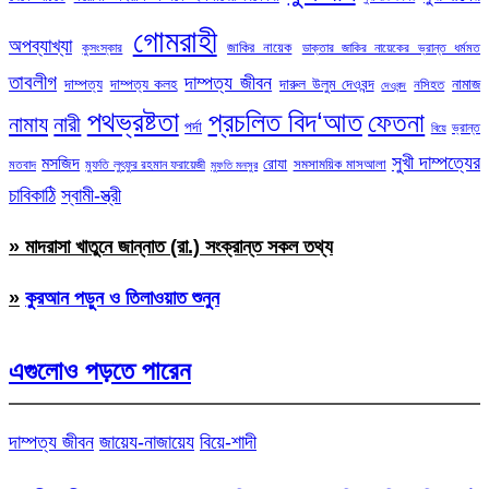
গোমরাহী
অপব্যাখ্যা
জাকির নায়েক
কুসংস্কার
ডাক্তার জাকির নায়েকের ভ্রান্ত ধর্মমত
তাবলীগ
দাম্পত্য জীবন
দাম্পত্য
দাম্পত্য কলহ
দারুল উলুম দেওবন্দ
নামাজ
নসিহত
দেওবন্দ
পথভ্রষ্টতা
প্রচলিত বিদ‘আত
ফেতনা
নামায
নারী
পর্দা
ভ্রান্ত
বিয়ে
সুখী দাম্পত্যের
মসজিদ
রোযা
সমসাময়িক মাসআলা
মতবাদ
মুফতি লুৎফুর রহমান ফরায়েজী
মুফতি মনসুর
চাবিকাঠি
স্বামী-স্ত্রী
» মাদরাসা খাতুনে জান্নাত (রা.) সংক্রান্ত সকল তথ্য
»
কুরআন পড়ুন ও তিলাওয়াত শুনুন
এগুলোও পড়তে পারেন
দাম্পত্য জীবন
জায়েয-নাজায়েয
বিয়ে-শাদী