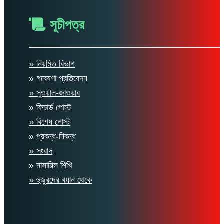
সূচীপত্র
» নিয়মিত বিভাগ
» গবেষণা প্রতিবেদন
» সুওয়াল-জাওয়াব
» ফিচার্ড পোস্ট
» বিশেষ পোস্ট
» প্রবন্ধ-নিবন্ধ
» সংবাদ
» মাসায়িল শিখি
» হুজুরদের বয়ান থেকে