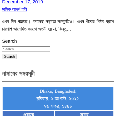
December 17, 2019
মাসিক আদর্শ নারী
এখন দিন পাল্টেছে। বদলেছে সভ্যতা-সংস্কৃতিও। এখন শীতের পিঠার ঘ্রাণে
চারপাশ আমোদিত হয়তো অতটা হয় না, কিন্তু…
Search
Search
নামাযের সময়সূচী
Dhaka, Bangladesh
রবিবার, ৯ আগস্ট, ২০২৬
২৬ সফর, ১৪৪৮
ওয়াক্ত
সময়