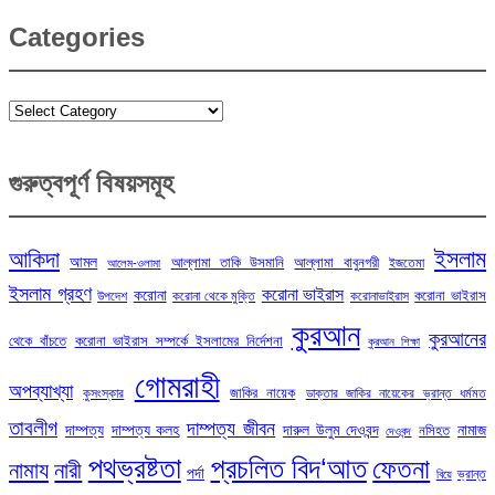
Categories
Categories
গুরুত্বপূর্ণ বিষয়সমূহ
ইসলাম
আকিদা
আমল
আল্লামা তাকি উসমানি
আল্লামা বাবুনগরী
ইজতেমা
আলেম-ওলামা
ইসলাম গ্রহণ
করোনা ভাইরাস
করোনা
করোনা ভাইরাস
উপদেশ
করোনা থেকে মুক্তি
করোনাভাইরাস
কুরআন
কুরআনের
থেকে বাঁচতে
করোনা ভাইরাস সম্পর্কে ইসলামের নির্দেশনা
কুরআন শিক্ষা
গোমরাহী
অপব্যাখ্যা
জাকির নায়েক
কুসংস্কার
ডাক্তার জাকির নায়েকের ভ্রান্ত ধর্মমত
তাবলীগ
দাম্পত্য জীবন
দাম্পত্য
দাম্পত্য কলহ
দারুল উলুম দেওবন্দ
নামাজ
নসিহত
দেওবন্দ
পথভ্রষ্টতা
প্রচলিত বিদ‘আত
ফেতনা
নামায
নারী
পর্দা
ভ্রান্ত
বিয়ে