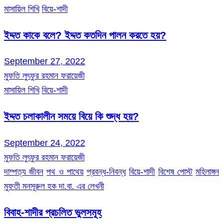
মাসায়িল শিখি
বিয়ে-শাদী
ইদ্দত কাকে বলে? ইদ্দত কতদিন পালন করতে হয়?
September 27, 2022
মুফতি লুৎফুর রহমান ফরায়েজী
মাসায়িল শিখি
বিয়ে-শাদী
ইদ্দত চলাকালীন সময়ে বিয়ে কি শুদ্ধ হয়?
September 24, 2022
মুফতি লুৎফুর রহমান ফরায়েজী
দাম্পত্য জীবন
পথ ও পাথেয়
প্রবন্ধ-নিবন্ধ
বিয়ে-শাদী
বিশেষ পোস্ট
মহিলাঙ্গন
মুফতী মনসূরুল হক দা.বা. এর লেখনী
বিবাহ-শাদীর প্রচলিত ভুলসমূহ