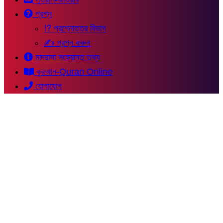
প্রশ্ন
⁉ প্রশ্নোত্তর বিভাগ
✍ প্রশ্ন করুন
মাদরাসা সংক্রান্ত তথ্য
কুরআন-Quran Online
যোগাযোগ