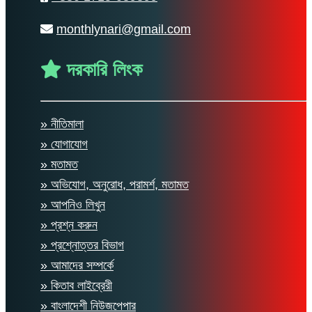
monthlynari@gmail.com
দরকারি লিংক
» নীতিমালা
» যোগাযোগ
» মতামত
» অভিযোগ, অনুরোধ, পরামর্শ, মতামত
» আপনিও লিখুন
» প্রশ্ন করুন
» প্রশ্নোত্তর বিভাগ
» আমাদের সম্পর্কে
» কিতাব লাইব্রেরী
» বাংলাদেশী নিউজপেপার