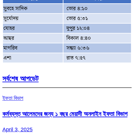
সুবহে সাদিক
ভোর ৪:১০
সূর্যোদয়
ভোর ৫:৩১
যোহর
দুপুর ১২:০৪
আছর
বিকাল ৪:৪০
মাগরিব
সন্ধ্যা ৬:৩৬
এশা
রাত ৭:৫৭
সর্বশেষ আপডেট
ইফতা বিভাগ
কর্মব্যস্ত আলেমদের জন্য ১ বছর মেয়াদী অনলাইন ইফতা বিভাগ
April 3, 2025