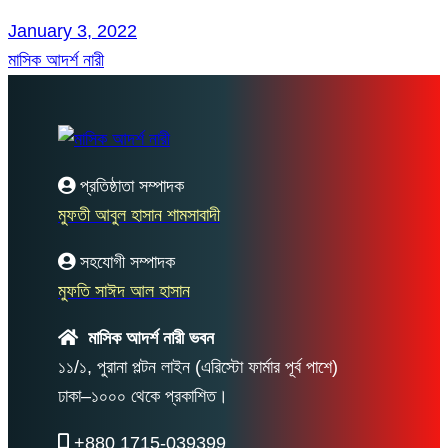
January 3, 2022
মাসিক আদর্শ নারী
প্রতিষ্ঠাতা সম্পাদক
মুফতী আবুল হাসান শামসাবাদী
সহযোগী সম্পাদক
মুফতি সাঈদ আল হাসান
মাসিক আদর্শ নারী ভবন
১১/১, পুরানা পল্টন লাইন (এরিস্টো ফার্মার পূর্ব পাশে)
ঢাকা–১০০০ থেকে প্রকাশিত।
+880 1715-039399