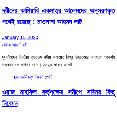
দ্বীনের কামিয়াবি একমাত্র আলেমদের অনুসরণকৃত
পথেই রয়েছে : মাওলানা আহমদ লাট
January 11, 2020
মাসিক আদর্শ নারী
মুসলিমদের দ্বিতীয় বৃহত্তম ধর্মীয় জমায়েত বিশ্ব ইজতেমার অন্যতম আকর্ষণ
শুক্রবার বাদ মাগরিব বয়ান। ২০২০ সালের আলমী…
প্রবন্ধ-নিবন্ধ
ফিচার্ড পোস্ট
ওয়াজ মাহফিল কর্তৃপক্ষের সমীপে সবিনয় কিছু
নিবেদন