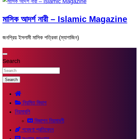
মাসিক আদর্শ নারী – Islamic Magazine
জনপ্রিয় ইসলামী মাসিক পত্রিকা (ম্যাগাজিন)
Search
Search
নিয়মিত বিভাগ
নিয়মাবলি
বিজ্ঞাপন নিয়মাবলী
গবেষণা প্রতিবেদন
সুওয়াল-জাওয়াব