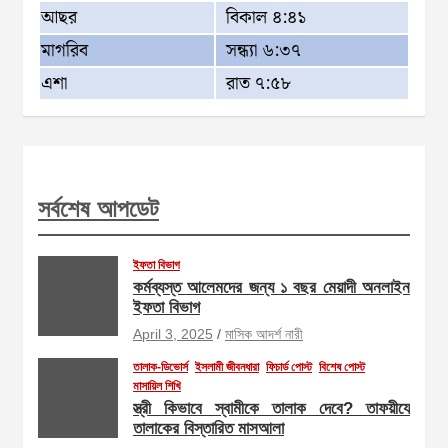
আছর
বিকাল ৪:৪১
মাগরিব
সন্ধ্যা ৬:৩৭
এশা
রাত ৭:৫৮
সর্বশেষ আপডেট
ইফতা বিভাগ
কর্মব্যস্ত আলেমদের জন্য ১ বছর মেয়াদী অনলাইন
ইফতা বিভাগ
April 3, 2025
মাসিক আদর্শ নারী
তালাক-ডিভোর্স
ইসলামী জীবনধারা
ফিচার্ড পোস্ট
বিশেষ পোস্ট
মাসায়িল শিখি
স্ত্রী কিভাবে স্বামীকে তালাক দেবে? তাফয়ীযে
তালাকের বিস্তারিত মাসআলা