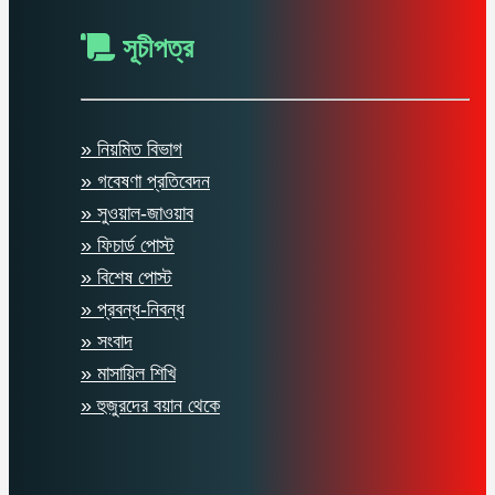
সূচীপত্র
» নিয়মিত বিভাগ
» গবেষণা প্রতিবেদন
» সুওয়াল-জাওয়াব
» ফিচার্ড পোস্ট
» বিশেষ পোস্ট
» প্রবন্ধ-নিবন্ধ
» সংবাদ
» মাসায়িল শিখি
» হুজুরদের বয়ান থেকে