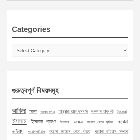
Categories
Categories
গুরুত্বপূর্ণ বিষয়সমূহ
আকিদা
আমল
আল্লামা তাকি উসমানি
আল্লামা বাবুনগরী
ইজতেমা
আলেম-ওলামা
ইসলাম
ইসলাম গ্রহণ
করোনা
করোনা
উপদেশ
করোনা থেকে মুক্তি
ভাইরাস
করোনা ভাইরাস থেকে বাঁচতে
করোনা ভাইরাস সম্পর্কে
করোনাভাইরাস