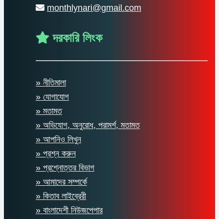
monthlynari@gmail.com
দরকারি লিংক
» নীতিমালা
» যোগাযোগ
» মতামত
» অভিযোগ, অনুরোধ, পরামর্শ, মতামত
» আপনিও লিখুন
» প্রশ্ন করুন
» প্রশ্নোত্তর বিভাগ
» আমাদের সম্পর্কে
» কিতাব লাইব্রেরী
» বাংলাদেশী নিউজপেপার