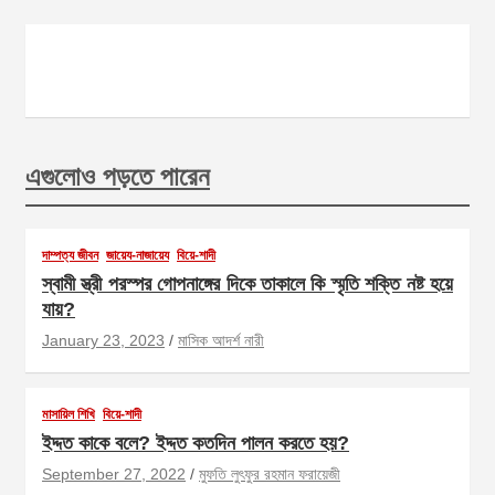
এগুলোও পড়তে পারেন
দাম্পত্য জীবন
জায়েয-নাজায়েয
বিয়ে-শাদী
স্বামী স্ত্রী পরস্পর গোপনাঙ্গের দিকে তাকালে কি স্মৃতি শক্তি নষ্ট হয়ে
যায়?
January 23, 2023
মাসিক আদর্শ নারী
মাসায়িল শিখি
বিয়ে-শাদী
ইদ্দত কাকে বলে? ইদ্দত কতদিন পালন করতে হয়?
September 27, 2022
মুফতি লুৎফুর রহমান ফরায়েজী