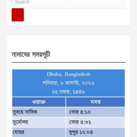
e
a
r
c
h
নামাযের সময়সূচী
Dhaka, Bangladesh
শনিবার, ৮ আগস্ট, ২০২৬
২৫ সফর, ১৪৪৮
ওয়াক্ত
সময়
সুবহে সাদিক
ভোর ৪:১০
সূর্যোদয়
ভোর ৫:৩১
যোহর
দুপুর ১২:০৪