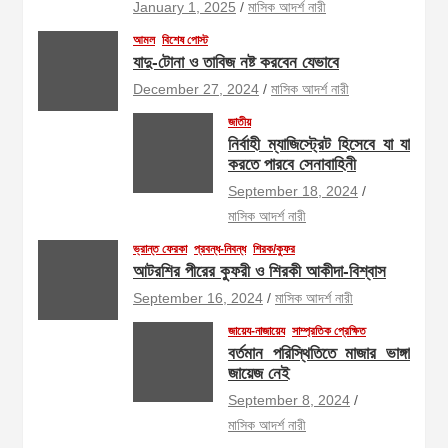
January 1, 2025
মাসিক আদর্শ নারী
আমল
বিশেষ পোস্ট
যাদু-টোনা ও তাবিজ নষ্ট করবেন যেভাবে
December 27, 2024
মাসিক আদর্শ নারী
জাতীয়
নির্বাহী ম্যাজিস্ট্রেট হিসেবে যা যা
করতে পারবে সেনাবাহিনী
September 18, 2024
মাসিক আদর্শ নারী
ভ্রান্ত ফেরকা
প্রবন্ধ-নিবন্ধ
শিরক/কুফর
আটরশির পীরের কুফরী ও শিরকী আকীদা-বিশ্বাস
September 16, 2024
মাসিক আদর্শ নারী
জায়েয-নাজায়েয
সাম্প্রতিক প্রেক্ষিত
বর্তমান পরিস্থিতিতে মাজার ভাঙ্গা
জায়েজ নেই
September 8, 2024
মাসিক আদর্শ নারী