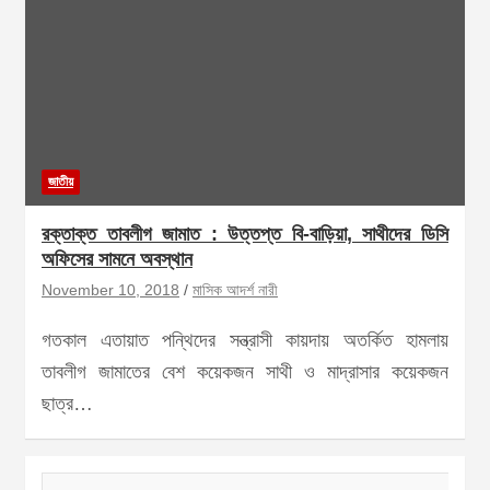
জাতীয়
রক্তাক্ত তাবলীগ জামাত : উত্তপ্ত বি-বাড়িয়া, সাথীদের ডিসি
অফিসের সামনে অবস্থান
November 10, 2018
মাসিক আদর্শ নারী
গতকাল এতায়াত পন্থিদের সন্ত্রাসী কায়দায় অতর্কিত হামলায়
তাবলীগ জামাতের বেশ কয়েকজন সাথী ও মাদ্রাসার কয়েকজন
ছাত্র…
S