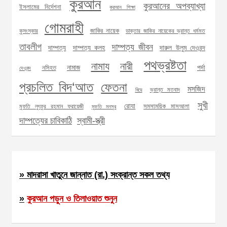
কুরআন
কুরআনের অপব্যাখ্যা
ইসলামের নির্দেশনা
কুরআন শিক্ষা
গোমরাহী
জাকির নায়েক
কুসংস্কার
ডাক্তার জাকির নায়েকের ভ্রান্ত ধর্মমত
তাবলীগ
দাম্পত্য জীবন
দাম্পত্য
দাম্পত্য কলহ
দারুল উলুম দেওবন্দ
পথভ্রষ্টতা
নামায
নারী
নামাজ
পর্দা
নসিহত
দেওবন্দ
প্রচলিত বিদ‘আত
ফেতনা
মসজিদ
ভ্রান্ত মতবাদ
বিয়ে
সুখী
রোযা
সমসাময়িক মাসআলা
মুফতি লুৎফুর রহমান ফরায়েজী
মুফতি মনসুর
দাম্পত্যের চাবিকাঠি
স্বামী-স্ত্রী
» মাদরাসা খাতুনে জান্নাত (রা.) সংক্রান্ত সকল তথ্য
»
কুরআন পড়ুন ও তিলাওয়াত শুনুন