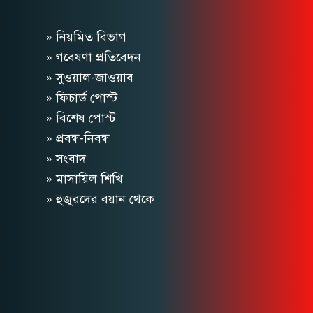
» নিয়মিত বিভাগ
» গবেষণা প্রতিবেদন
» সুওয়াল-জাওয়াব
» ফিচার্ড পোস্ট
» বিশেষ পোস্ট
» প্রবন্ধ-নিবন্ধ
» সংবাদ
» মাসায়িল শিখি
» হুজুরদের বয়ান থেকে