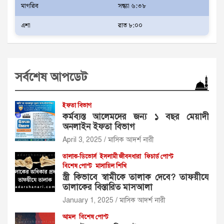
মাগরিব
সন্ধ্যা ৬:৩৮
এশা
রাত ৮:০০
সর্বশেষ আপডেট
ইফতা বিভাগ
কর্মব্যস্ত আলেমদের জন্য ১ বছর মেয়াদী
অনলাইন ইফতা বিভাগ
April 3, 2025
মাসিক আদর্শ নারী
তালাক-ডিভোর্স
ইসলামী জীবনধারা
ফিচার্ড পোস্ট
বিশেষ পোস্ট
মাসায়িল শিখি
স্ত্রী কিভাবে স্বামীকে তালাক দেবে? তাফয়ীযে
তালাকের বিস্তারিত মাসআলা
January 1, 2025
মাসিক আদর্শ নারী
আমল
বিশেষ পোস্ট