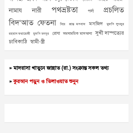
পথভ্রষ্টতা
প্রচলিত
নামায
নারী
পর্দা
বিদ‘আত
ফেতনা
মসজিদ
ভ্রান্ত মতবাদ
মুফতি লুৎফুর
বিয়ে
সুখী দাম্পত্যের
রোযা
সমসাময়িক মাসআলা
রহমান ফরায়েজী
মুফতি মনসুর
চাবিকাঠি
স্বামী-স্ত্রী
» মাদরাসা খাতুনে জান্নাত (রা.) সংক্রান্ত সকল তথ্য
»
কুরআন পড়ুন ও তিলাওয়াত শুনুন