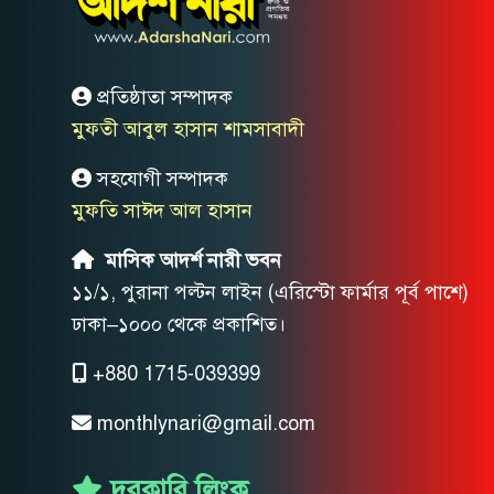
প্রতিষ্ঠাতা সম্পাদক
মুফতী আবুল হাসান শামসাবাদী
সহযোগী সম্পাদক
মুফতি সাঈদ আল হাসান
মাসিক আদর্শ নারী ভবন
১১/১, পুরানা পল্টন লাইন (এরিস্টো ফার্মার পূর্ব পাশে)
ঢাকা–১০০০ থেকে প্রকাশিত।
+880 1715-039399
monthlynari@gmail.com
দরকারি লিংক