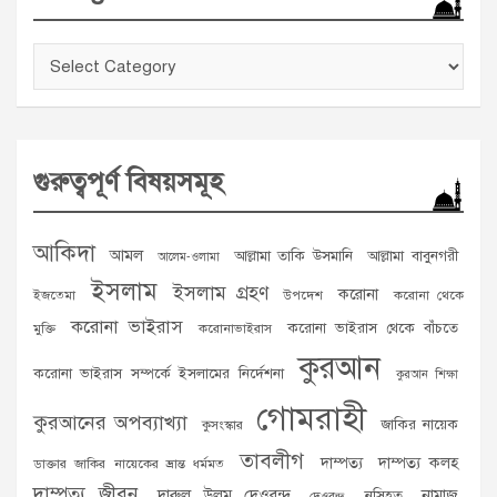
Categories
গুরুত্বপূর্ণ বিষয়সমূহ
আকিদা
আমল
আল্লামা তাকি উসমানি
আল্লামা বাবুনগরী
আলেম-ওলামা
ইসলাম
ইসলাম গ্রহণ
করোনা
ইজতেমা
উপদেশ
করোনা থেকে
করোনা ভাইরাস
করোনা ভাইরাস থেকে বাঁচতে
মুক্তি
করোনাভাইরাস
কুরআন
করোনা ভাইরাস সম্পর্কে ইসলামের নির্দেশনা
কুরআন শিক্ষা
গোমরাহী
কুরআনের অপব্যাখ্যা
জাকির নায়েক
কুসংস্কার
তাবলীগ
দাম্পত্য
দাম্পত্য কলহ
ডাক্তার জাকির নায়েকের ভ্রান্ত ধর্মমত
দাম্পত্য জীবন
দারুল উলুম দেওবন্দ
নামাজ
নসিহত
দেওবন্দ