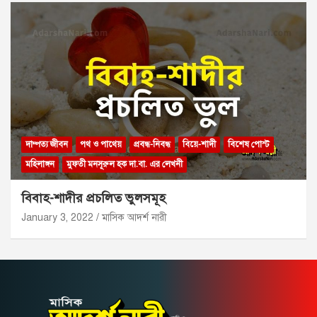
দাম্পত্য জীবন
পথ ও পাথেয়
প্রবন্ধ-নিবন্ধ
বিয়ে-শাদী
বিশেষ পোস্ট
মহিলাঙ্গন
মুফতী মনসূরুল হক দা.বা. এর লেখনী
বিবাহ-শাদীর প্রচলিত ভুলসমূহ
January 3, 2022
মাসিক আদর্শ নারী