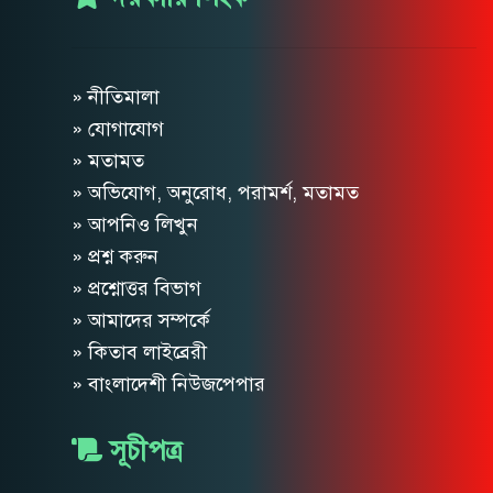
» নীতিমালা
» যোগাযোগ
» মতামত
» অভিযোগ, অনুরোধ, পরামর্শ, মতামত
» আপনিও লিখুন
» প্রশ্ন করুন
» প্রশ্নোত্তর বিভাগ
» আমাদের সম্পর্কে
» কিতাব লাইব্রেরী
» বাংলাদেশী নিউজপেপার
সূচীপত্র