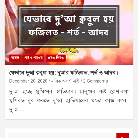
আমল
পথ ও পাথেয়
প্রবন্ধ-নিবন্ধ
যেভাবে দুআ ক্ববুল হয়; দুআর ফজিলত, শর্ত ও আদব।
December 20, 2020
মাসিক আদর্শ নারী
2 Comments
দু’আ হচ্ছে মুমিনের হাতিয়ার। মানুষের কষ্ট ক্লেশ,বলা
মুসিবত দূর করতে দু’আ হাতিয়ারের মতো কাজ করে।
দু’আ…
S