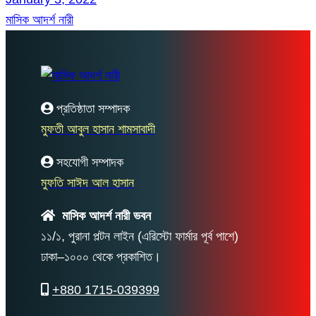
মাসিক আদর্শ নারী
প্রতিষ্ঠাতা সম্পাদক
মুফতী আবুল হাসান শামসাবাদী
সহযোগী সম্পাদক
মুফতি সাঈদ আল হাসান
মাসিক আদর্শ নারী ভবন
১১/১, পুরানা পল্টন লাইন (এরিস্টো ফার্মার পূর্ব পাশে)
ঢাকা–১০০০ থেকে প্রকাশিত।
+880 1715-039399