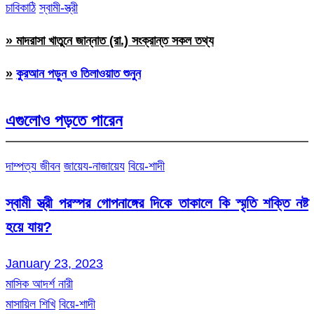
চাবিকাঠি
স্বামী-স্ত্রী
» মাদরাসা খাতুনে জান্নাত (রা.) সংক্রান্ত সকল তথ্য
»
কুরআন পড়ুন ও তিলাওয়াত শুনুন
এগুলোও পড়তে পারেন
দাম্পত্য জীবন
জায়েয-নাজায়েয
বিয়ে-শাদী
স্বামী স্ত্রী পরস্পর গোপনাঙ্গের দিকে তাকালে কি স্মৃতি শক্তি নষ্ট
হয়ে যায়?
January 23, 2023
মাসিক আদর্শ নারী
মাসায়িল শিখি
বিয়ে-শাদী