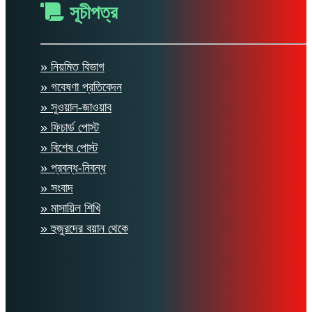
সূচীপত্র
» নিয়মিত বিভাগ
» গবেষণা প্রতিবেদন
» সুওয়াল-জাওয়াব
» ফিচার্ড পোস্ট
» বিশেষ পোস্ট
» প্রবন্ধ-নিবন্ধ
» সংবাদ
» মাসায়িল শিখি
» হুজুরদের বয়ান থেকে