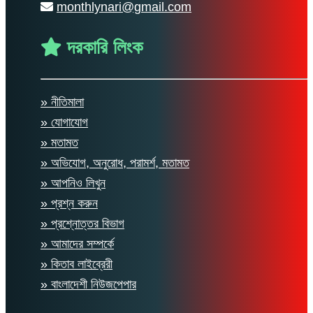
monthlynari@gmail.com
দরকারি লিংক
» নীতিমালা
» যোগাযোগ
» মতামত
» অভিযোগ, অনুরোধ, পরামর্শ, মতামত
» আপনিও লিখুন
» প্রশ্ন করুন
» প্রশ্নোত্তর বিভাগ
» আমাদের সম্পর্কে
» কিতাব লাইব্রেরী
» বাংলাদেশী নিউজপেপার