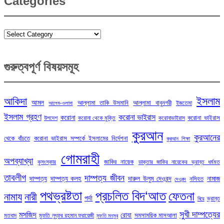
Categories
Categories
গুরুত্বপূর্ণ বিষয়সমূহ
ইসলাম
আকিদা
আমল
আল্লামা তাকি উসমানি
আল্লামা বাবুনগরী
ইজতেমা
আলেম-ওলামা
ইসলাম গ্রহণ
করোনা ভাইরাস
করোনা
করোনা ভাইরাস
উপদেশ
করোনা থেকে মুক্তি
করোনাভাইরাস
কুরআন
কুরআনের
থেকে বাঁচতে
করোনা ভাইরাস সম্পর্কে ইসলামের নির্দেশনা
কুরআন শিক্ষা
গোমরাহী
অপব্যাখ্যা
জাকির নায়েক
কুসংস্কার
ডাক্তার জাকির নায়েকের ভ্রান্ত ধর্মমত
তাবলীগ
দাম্পত্য জীবন
দাম্পত্য
দাম্পত্য কলহ
দারুল উলুম দেওবন্দ
নামাজ
নসিহত
দেওবন্দ
পথভ্রষ্টতা
প্রচলিত বিদ‘আত
ফেতনা
নামায
নারী
পর্দা
ভ্রান্ত
বিয়ে
সুখী দাম্পত্যের
মসজিদ
রোযা
সমসাময়িক মাসআলা
মতবাদ
মুফতি লুৎফুর রহমান ফরায়েজী
মুফতি মনসুর