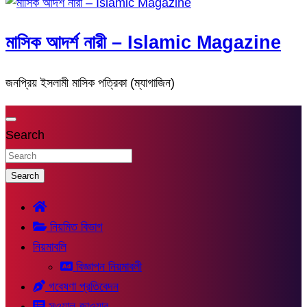
মাসিক আদর্শ নারী – Islamic Magazine
জনপ্রিয় ইসলামী মাসিক পত্রিকা (ম্যাগাজিন)
Search
Search
নিয়মিত বিভাগ
নিয়মাবলি
বিজ্ঞাপন নিয়মাবলী
গবেষণা প্রতিবেদন
সুওয়াল-জাওয়াব