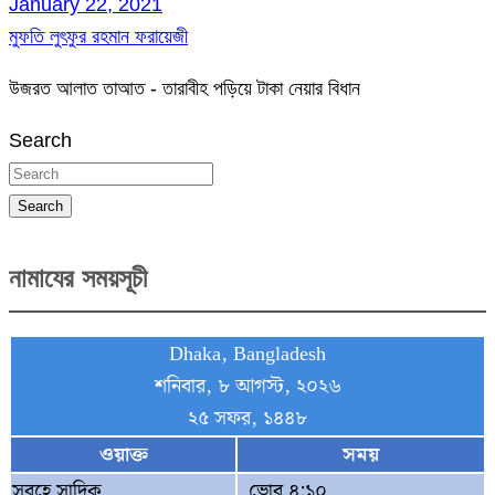
January 22, 2021
মুফতি লুৎফুর রহমান ফরায়েজী
উজরত আলাত তাআত - তারাবীহ পড়িয়ে টাকা নেয়ার বিধান
Search
Search
নামাযের সময়সূচী
Dhaka, Bangladesh
শনিবার, ৮ আগস্ট, ২০২৬
২৫ সফর, ১৪৪৮
ওয়াক্ত
সময়
সুবহে সাদিক
ভোর ৪:১০