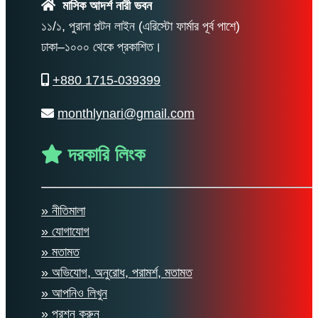
মাসিক আদর্শ নারী ভবন
১১/১, পুরানা পল্টন লাইন (এরিস্টো ফার্মার পূর্ব পাশে)
ঢাকা–১০০০ থেকে প্রকাশিত।
+880 1715-039399
monthlynari@gmail.com
দরকারি লিংক
» নীতিমালা
» যোগাযোগ
» মতামত
» অভিযোগ, অনুরোধ, পরামর্শ, মতামত
» আপনিও লিখুন
» প্রশ্ন করুন