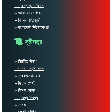
» প্রশ্নোত্তর বিভাগ
» আমাদের সম্পর্কে
» কিতাব লাইব্রেরী
» বাংলাদেশী নিউজপেপার
সূচীপত্র
» নিয়মিত বিভাগ
» গবেষণা প্রতিবেদন
» সুওয়াল-জাওয়াব
» ফিচার্ড পোস্ট
» বিশেষ পোস্ট
» প্রবন্ধ-নিবন্ধ
» সংবাদ