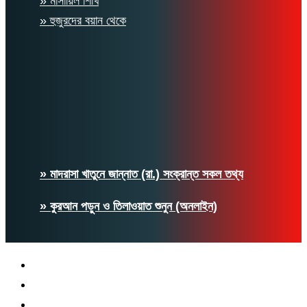
» মাসায়িল শিখি
» হুজুরদের বয়ান থেকে
» মাদরাসা খাতুনে জান্নাত (রা.) সংক্রান্ত সকল তথ্য
» কুরআন পড়ুন ও তিলাওয়াত শুনুন (অনলাইন)