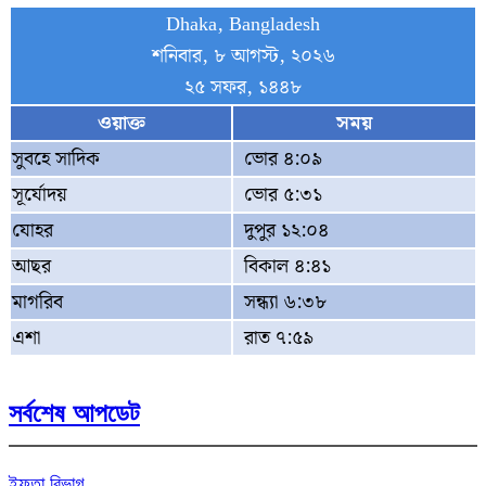
Dhaka, Bangladesh
শনিবার, ৮ আগস্ট, ২০২৬
২৫ সফর, ১৪৪৮
ওয়াক্ত
সময়
সুবহে সাদিক
ভোর ৪:০৯
সূর্যোদয়
ভোর ৫:৩১
যোহর
দুপুর ১২:০৪
আছর
বিকাল ৪:৪১
মাগরিব
সন্ধ্যা ৬:৩৮
এশা
রাত ৭:৫৯
সর্বশেষ আপডেট
ইফতা বিভাগ