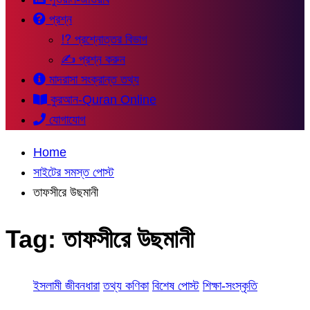
প্রশ্ন
⁉ প্রশ্নোত্তর বিভাগ
✍ প্রশ্ন করুন
মাদরাসা সংক্রান্ত তথ্য
কুরআন-Quran Online
যোগাযোগ
Home
সাইটের সমস্ত পোস্ট
তাফসীরে উছমানী
Tag:
তাফসীরে উছমানী
ইসলামী জীবনধারা
তথ্য কণিকা
বিশেষ পোস্ট
শিক্ষা-সংস্কৃতি