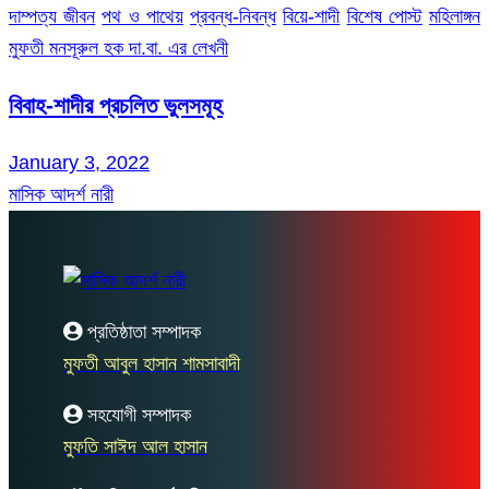
দাম্পত্য জীবন
পথ ও পাথেয়
প্রবন্ধ-নিবন্ধ
বিয়ে-শাদী
বিশেষ পোস্ট
মহিলাঙ্গন
মুফতী মনসূরুল হক দা.বা. এর লেখনী
বিবাহ-শাদীর প্রচলিত ভুলসমূহ
January 3, 2022
মাসিক আদর্শ নারী
প্রতিষ্ঠাতা সম্পাদক
মুফতী আবুল হাসান শামসাবাদী
সহযোগী সম্পাদক
মুফতি সাঈদ আল হাসান