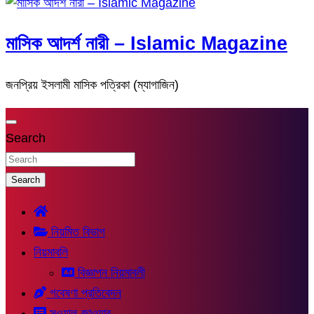
মাসিক আদর্শ নারী – Islamic Magazine
জনপ্রিয় ইসলামী মাসিক পত্রিকা (ম্যাগাজিন)
Search
Search
নিয়মিত বিভাগ
নিয়মাবলি
বিজ্ঞাপন নিয়মাবলী
গবেষণা প্রতিবেদন
সুওয়াল-জাওয়াব