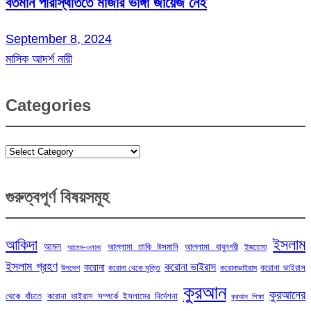
বর্তমান পরিস্থিতিতে মাজার ভাঙ্গা জায়েজ নেই
September 8, 2024
মাসিক আদর্শ নারী
Categories
Categories
গুরুত্বপূর্ণ বিষয়সমূহ
ইসলাম
আকিদা
আমল
আল্লামা তাকি উসমানি
আল্লামা বাবুনগরী
ইজতেমা
আলেম-ওলামা
ইসলাম গ্রহণ
করোনা ভাইরাস
করোনা
করোনা ভাইরাস
উপদেশ
করোনা থেকে মুক্তি
করোনাভাইরাস
কুরআন
কুরআনের
থেকে বাঁচতে
করোনা ভাইরাস সম্পর্কে ইসলামের নির্দেশনা
কুরআন শিক্ষা