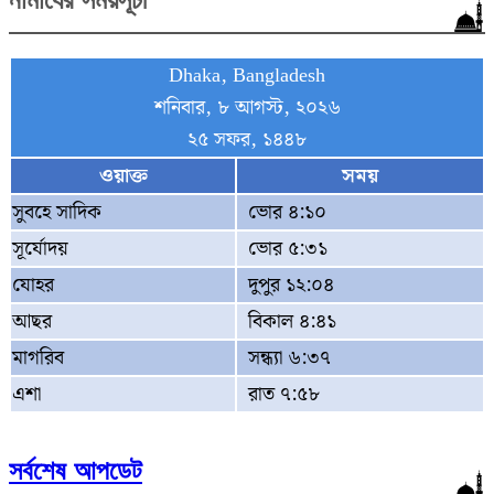
Dhaka, Bangladesh
শনিবার, ৮ আগস্ট, ২০২৬
২৫ সফর, ১৪৪৮
ওয়াক্ত
সময়
সুবহে সাদিক
ভোর ৪:১০
সূর্যোদয়
ভোর ৫:৩১
যোহর
দুপুর ১২:০৪
আছর
বিকাল ৪:৪১
মাগরিব
সন্ধ্যা ৬:৩৭
এশা
রাত ৭:৫৮
সর্বশেষ আপডেট