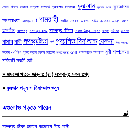
কুরআন
কুরআনের
থেকে বাঁচতে
করোনা ভাইরাস সম্পর্কে ইসলামের নির্দেশনা
কুরআন শিক্ষা
গোমরাহী
অপব্যাখ্যা
জাকির নায়েক
কুসংস্কার
ডাক্তার জাকির নায়েকের ভ্রান্ত ধর্মমত
তাবলীগ
দাম্পত্য জীবন
দাম্পত্য
দাম্পত্য কলহ
দারুল উলুম দেওবন্দ
নামাজ
নসিহত
দেওবন্দ
পথভ্রষ্টতা
প্রচলিত বিদ‘আত
ফেতনা
নামায
নারী
পর্দা
ভ্রান্ত
বিয়ে
সুখী দাম্পত্যের
মসজিদ
রোযা
সমসাময়িক মাসআলা
মতবাদ
মুফতি লুৎফুর রহমান ফরায়েজী
মুফতি মনসুর
চাবিকাঠি
স্বামী-স্ত্রী
» মাদরাসা খাতুনে জান্নাত (রা.) সংক্রান্ত সকল তথ্য
»
কুরআন পড়ুন ও তিলাওয়াত শুনুন
এগুলোও পড়তে পারেন
দাম্পত্য জীবন
জায়েয-নাজায়েয
বিয়ে-শাদী