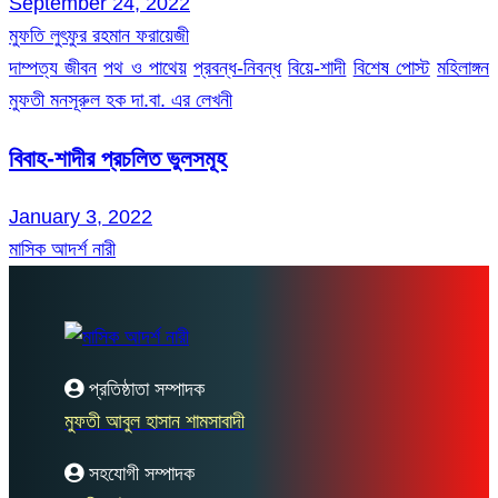
September 24, 2022
মুফতি লুৎফুর রহমান ফরায়েজী
দাম্পত্য জীবন
পথ ও পাথেয়
প্রবন্ধ-নিবন্ধ
বিয়ে-শাদী
বিশেষ পোস্ট
মহিলাঙ্গন
মুফতী মনসূরুল হক দা.বা. এর লেখনী
বিবাহ-শাদীর প্রচলিত ভুলসমূহ
January 3, 2022
মাসিক আদর্শ নারী
প্রতিষ্ঠাতা সম্পাদক
মুফতী আবুল হাসান শামসাবাদী
সহযোগী সম্পাদক