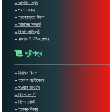
» আপনিও লিখুন
» প্রশ্ন করুন
» প্রশ্নোত্তর বিভাগ
» আমাদের সম্পর্কে
» কিতাব লাইব্রেরী
» বাংলাদেশী নিউজপেপার
সূচীপত্র
» নিয়মিত বিভাগ
» গবেষণা প্রতিবেদন
» সুওয়াল-জাওয়াব
» ফিচার্ড পোস্ট
» বিশেষ পোস্ট
» প্রবন্ধ-নিবন্ধ