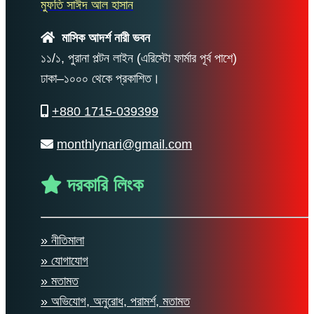
মুফতি সাঈদ আল হাসান
মাসিক আদর্শ নারী ভবন
১১/১, পুরানা পল্টন লাইন (এরিস্টো ফার্মার পূর্ব পাশে)
ঢাকা–১০০০ থেকে প্রকাশিত।
+880 1715-039399
monthlynari@gmail.com
দরকারি লিংক
» নীতিমালা
» যোগাযোগ
» মতামত
» অভিযোগ, অনুরোধ, পরামর্শ, মতামত