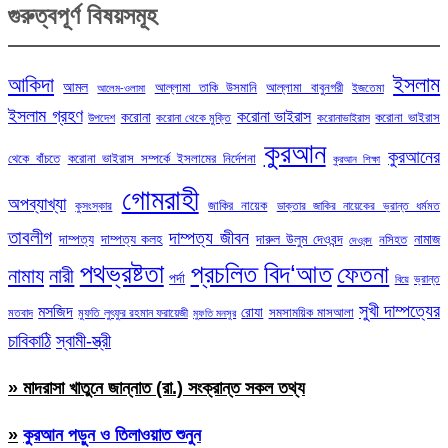
গুরুত্বপূর্ণ বিষয়সমূহ
ইসলাম
আকিদা
আমল
আল্লামা তাকি উসমানি
আল্লামা বাবুনগরী
ইজতেমা
আলেম-ওলামা
ইসলাম গ্রহণ
করোনা ভাইরাস
করোনা
করোনা ভাইরাস
উপদেশ
করোনা থেকে মুক্তি
করোনাভাইরাস
কুরআন
কুরআনের
থেকে বাঁচতে
করোনা ভাইরাস সম্পর্কে ইসলামের নির্দেশনা
কুরআন শিক্ষা
গোমরাহী
অপব্যাখ্যা
জাকির নায়েক
কুসংস্কার
ডাক্তার জাকির নায়েকের ভ্রান্ত ধর্মমত
তাবলীগ
দাম্পত্য জীবন
দাম্পত্য
দাম্পত্য কলহ
দারুল উলুম দেওবন্দ
নামাজ
নসিহত
দেওবন্দ
পথভ্রষ্টতা
প্রচলিত বিদ‘আত
ফেতনা
নামায
নারী
পর্দা
ভ্রান্ত
বিয়ে
সুখী দাম্পত্যের
মসজিদ
রোযা
সমসাময়িক মাসআলা
মতবাদ
মুফতি লুৎফুর রহমান ফরায়েজী
মুফতি মনসুর
চাবিকাঠি
স্বামী-স্ত্রী
» মাদরাসা খাতুনে জান্নাত (রা.) সংক্রান্ত সকল তথ্য
»
কুরআন পড়ুন ও তিলাওয়াত শুনুন