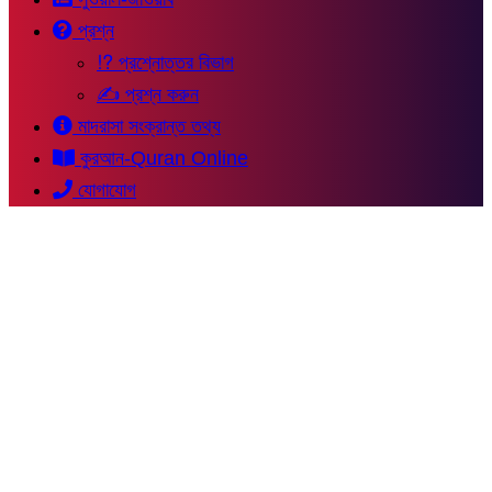
প্রশ্ন
⁉ প্রশ্নোত্তর বিভাগ
✍ প্রশ্ন করুন
মাদরাসা সংক্রান্ত তথ্য
কুরআন-Quran Online
যোগাযোগ