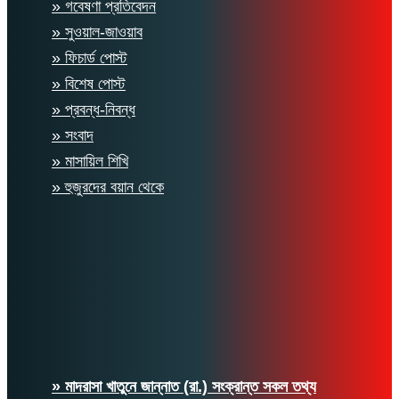
» গবেষণা প্রতিবেদন
» সুওয়াল-জাওয়াব
» ফিচার্ড পোস্ট
» বিশেষ পোস্ট
» প্রবন্ধ-নিবন্ধ
» সংবাদ
» মাসায়িল শিখি
» হুজুরদের বয়ান থেকে
» মাদরাসা খাতুনে জান্নাত (রা.) সংক্রান্ত সকল তথ্য