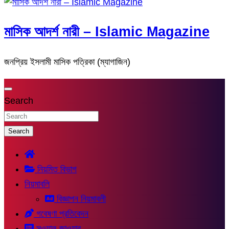
মাসিক আদর্শ নারী – Islamic Magazine
জনপ্রিয় ইসলামী মাসিক পত্রিকা (ম্যাগাজিন)
Search
Search
নিয়মিত বিভাগ
নিয়মাবলি
বিজ্ঞাপন নিয়মাবলী
গবেষণা প্রতিবেদন
সুওয়াল-জাওয়াব