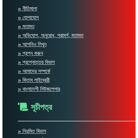
» নীতিমালা
» যোগাযোগ
» মতামত
» অভিযোগ, অনুরোধ, পরামর্শ, মতামত
» আপনিও লিখুন
» প্রশ্ন করুন
» প্রশ্নোত্তর বিভাগ
» আমাদের সম্পর্কে
» কিতাব লাইব্রেরী
» বাংলাদেশী নিউজপেপার
সূচীপত্র
» নিয়মিত বিভাগ