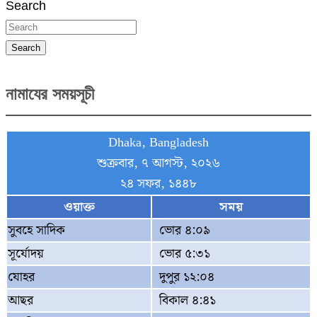
Search
Search
নামাযের সময়সূচী
Dhaka, Bangladesh
শুক্রবার, ৭ আগস্ট, ২০২৬
২৪ সফর, ১৪৪৮
ওয়াক্ত
সময়
সুবহে সাদিক
ভোর ৪:০৯
সূর্যোদয়
ভোর ৫:৩১
যোহর
দুপুর ১২:০৪
আছর
বিকাল ৪:৪১