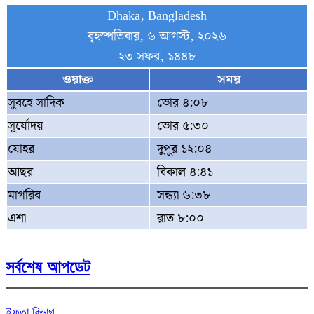
Dhaka, Bangladesh
বৃহস্পতিবার, ৬ আগস্ট, ২০২৬
২৩ সফর, ১৪৪৮
ওয়াক্ত
সময়
সুবহে সাদিক
ভোর ৪:০৮
সূর্যোদয়
ভোর ৫:৩০
যোহর
দুপুর ১২:০৪
আছর
বিকাল ৪:৪১
মাগরিব
সন্ধ্যা ৬:৩৮
এশা
রাত ৮:০০
সর্বশেষ আপডেট
ইফতা বিভাগ