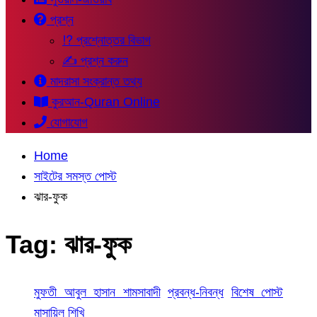
প্রশ্ন
⁉ প্রশ্নোত্তর বিভাগ
✍ প্রশ্ন করুন
মাদরাসা সংক্রান্ত তথ্য
কুরআন-Quran Online
যোগাযোগ
Home
সাইটের সমস্ত পোস্ট
ঝার-ফুক
Tag:
ঝার-ফুক
মুফতী আবুল হাসান শামসাবাদী
প্রবন্ধ-নিবন্ধ
বিশেষ পোস্ট
মাসায়িল শিখি