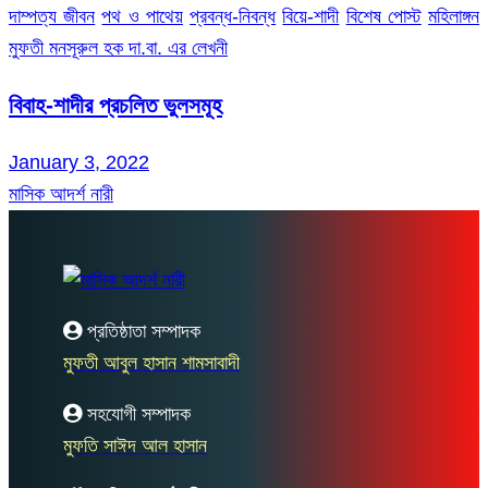
দাম্পত্য জীবন
পথ ও পাথেয়
প্রবন্ধ-নিবন্ধ
বিয়ে-শাদী
বিশেষ পোস্ট
মহিলাঙ্গন
মুফতী মনসূরুল হক দা.বা. এর লেখনী
বিবাহ-শাদীর প্রচলিত ভুলসমূহ
January 3, 2022
মাসিক আদর্শ নারী
প্রতিষ্ঠাতা সম্পাদক
মুফতী আবুল হাসান শামসাবাদী
সহযোগী সম্পাদক
মুফতি সাঈদ আল হাসান