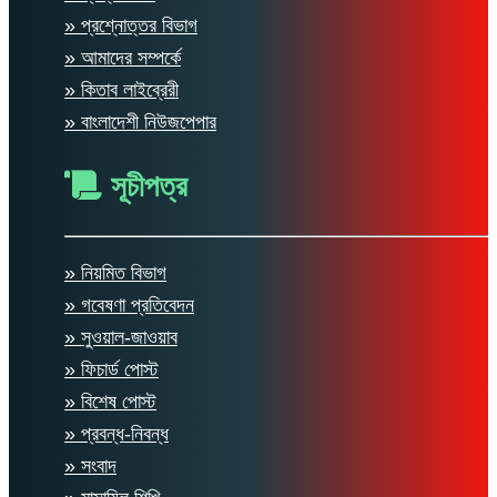
» প্রশ্নোত্তর বিভাগ
» আমাদের সম্পর্কে
» কিতাব লাইব্রেরী
» বাংলাদেশী নিউজপেপার
সূচীপত্র
» নিয়মিত বিভাগ
» গবেষণা প্রতিবেদন
» সুওয়াল-জাওয়াব
» ফিচার্ড পোস্ট
» বিশেষ পোস্ট
» প্রবন্ধ-নিবন্ধ
» সংবাদ