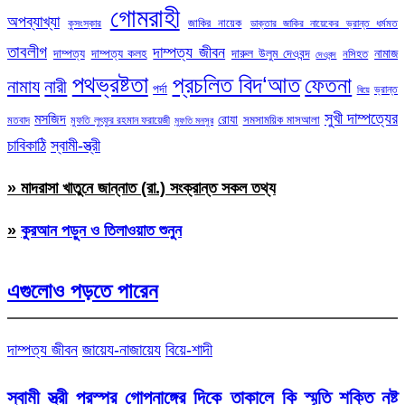
গোমরাহী
অপব্যাখ্যা
জাকির নায়েক
কুসংস্কার
ডাক্তার জাকির নায়েকের ভ্রান্ত ধর্মমত
তাবলীগ
দাম্পত্য জীবন
দাম্পত্য
দাম্পত্য কলহ
দারুল উলুম দেওবন্দ
নামাজ
নসিহত
দেওবন্দ
পথভ্রষ্টতা
প্রচলিত বিদ‘আত
ফেতনা
নামায
নারী
পর্দা
ভ্রান্ত
বিয়ে
সুখী দাম্পত্যের
মসজিদ
রোযা
সমসাময়িক মাসআলা
মতবাদ
মুফতি লুৎফুর রহমান ফরায়েজী
মুফতি মনসুর
চাবিকাঠি
স্বামী-স্ত্রী
» মাদরাসা খাতুনে জান্নাত (রা.) সংক্রান্ত সকল তথ্য
»
কুরআন পড়ুন ও তিলাওয়াত শুনুন
এগুলোও পড়তে পারেন
দাম্পত্য জীবন
জায়েয-নাজায়েয
বিয়ে-শাদী
স্বামী স্ত্রী পরস্পর গোপনাঙ্গের দিকে তাকালে কি স্মৃতি শক্তি নষ্ট