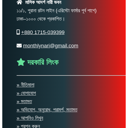
মাসিক আদর্শ নারী ভবন
১১/১, পুরানা পল্টন লাইন (এরিস্টো ফার্মার পূর্ব পাশে)
ঢাকা–১০০০ থেকে প্রকাশিত।
+880 1715-039399
monthlynari@gmail.com
দরকারি লিংক
» নীতিমালা
» যোগাযোগ
» মতামত
» অভিযোগ, অনুরোধ, পরামর্শ, মতামত
» আপনিও লিখুন
» প্রশ্ন করুন