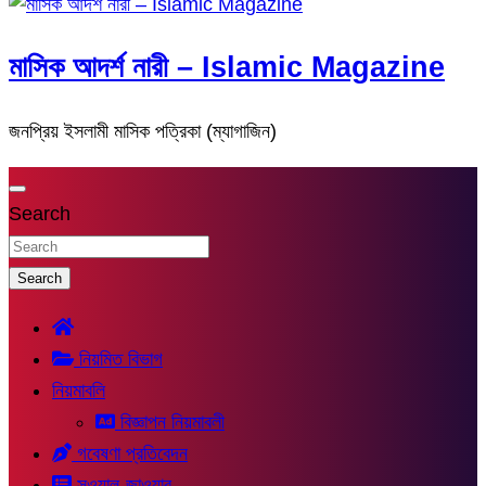
মাসিক আদর্শ নারী – Islamic Magazine
জনপ্রিয় ইসলামী মাসিক পত্রিকা (ম্যাগাজিন)
Search
Search
নিয়মিত বিভাগ
নিয়মাবলি
বিজ্ঞাপন নিয়মাবলী
গবেষণা প্রতিবেদন
সুওয়াল-জাওয়াব