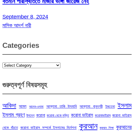
বর্তমান পরিস্থিতিতে মাজার ভাঙ্গা জায়েজ নেই
September 8, 2024
মাসিক আদর্শ নারী
Categories
Categories
গুরুত্বপূর্ণ বিষয়সমূহ
ইসলাম
আকিদা
আমল
আল্লামা তাকি উসমানি
আল্লামা বাবুনগরী
ইজতেমা
আলেম-ওলামা
ইসলাম গ্রহণ
করোনা ভাইরাস
করোনা
করোনা ভাইরাস
উপদেশ
করোনা থেকে মুক্তি
করোনাভাইরাস
কুরআন
কুরআনের
থেকে বাঁচতে
করোনা ভাইরাস সম্পর্কে ইসলামের নির্দেশনা
কুরআন শিক্ষা