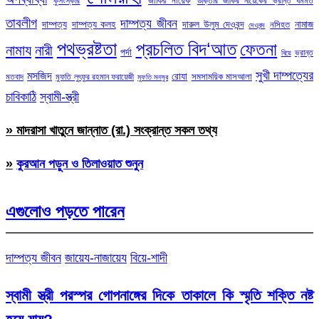
জাকির নায়েক
কুসংস্কার
ডাক্তার জাকির নায়েকের ভ্রান্ত ধর্মমত
তাবলীগ
দাম্পত্য জীবন
দাম্পত্য
দাম্পত্য কলহ
দারুল উলুম দেওবন্দ
নামাজ
নসিহত
দেওবন্দ
পথভ্রষ্টতা
প্রচলিত বিদ‘আত
ফেতনা
নামায
নারী
পর্দা
ভ্রান্ত
বিয়ে
সুখী দাম্পত্যের
মসজিদ
রোযা
সমসাময়িক মাসআলা
মতবাদ
মুফতি লুৎফুর রহমান ফরায়েজী
মুফতি মনসুর
চাবিকাঠি
স্বামী-স্ত্রী
» মাদরাসা খাতুনে জান্নাত (রা.) সংক্রান্ত সকল তথ্য
»
কুরআন পড়ুন ও তিলাওয়াত শুনুন
এগুলোও পড়তে পারেন
দাম্পত্য জীবন
জায়েয-নাজায়েয
বিয়ে-শাদী
স্বামী স্ত্রী পরস্পর গোপনাঙ্গের দিকে তাকালে কি স্মৃতি শক্তি নষ্ট