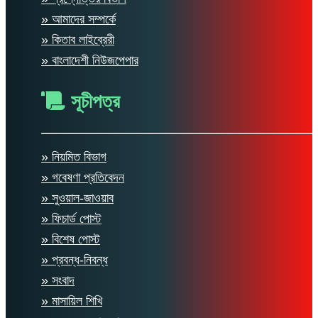
» আমাদের সম্পর্কে
» কিতাব লাইব্রেরী
» বাংলাদেশী নিউজপেপার
সূচীপত্র
» নিয়মিত বিভাগ
» গবেষণা প্রতিবেদন
» সুওয়াল-জাওয়াব
» ফিচার্ড পোস্ট
» বিশেষ পোস্ট
» প্রবন্ধ-নিবন্ধ
» সংবাদ
» মাসায়িল শিখি