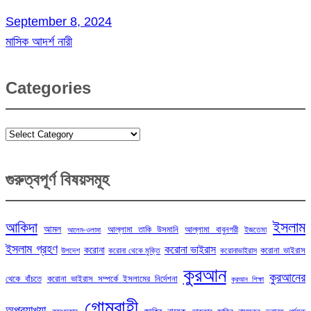
September 8, 2024
মাসিক আদর্শ নারী
Categories
Categories
গুরুত্বপূর্ণ বিষয়সমূহ
ইসলাম
আকিদা
আমল
আল্লামা তাকি উসমানি
আল্লামা বাবুনগরী
ইজতেমা
আলেম-ওলামা
ইসলাম গ্রহণ
করোনা ভাইরাস
করোনা
করোনা ভাইরাস
উপদেশ
করোনা থেকে মুক্তি
করোনাভাইরাস
কুরআন
কুরআনের
থেকে বাঁচতে
করোনা ভাইরাস সম্পর্কে ইসলামের নির্দেশনা
কুরআন শিক্ষা
গোমরাহী
অপব্যাখ্যা