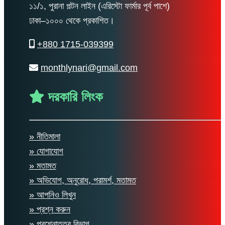
১১/১, পুরানা পল্টন লাইন (এরিস্টো ফার্মার পূর্ব পাশে)
ঢাকা–১০০০ থেকে প্রকাশিত।
+880 1715-039399
monthlynari@gmail.com
দরকারি লিংক
» নীতিমালা
» যোগাযোগ
» মতামত
» অভিযোগ, অনুরোধ, পরামর্শ, মতামত
» আপনিও লিখুন
» প্রশ্ন করুন
» প্রশ্নোত্তর বিভাগ