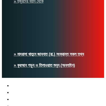
» হুজুরদের বয়ান থেকে
» মাদরাসা খাতুনে জান্নাত (রা.) সংক্রান্ত সকল তথ্য
» কুরআন পড়ুন ও তিলাওয়াত শুনুন (অনলাইন)