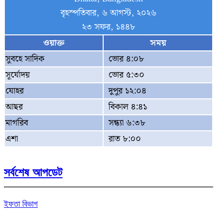
বৃহস্পতিবার, ৬ আগস্ট, ২০২৬
২৩ সফর, ১৪৪৮
ওয়াক্ত
সময়
সুবহে সাদিক
ভোর ৪:০৮
সূর্যোদয়
ভোর ৫:৩০
যোহর
দুপুর ১২:০৪
আছর
বিকাল ৪:৪১
মাগরিব
সন্ধ্যা ৬:৩৮
এশা
রাত ৮:০০
সর্বশেষ আপডেট
ইফতা বিভাগ