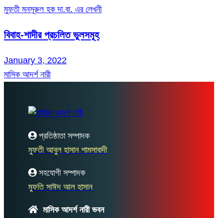
মুফতী মনসূরুল হক দা.বা. এর লেখনী
বিবাহ-শাদীর প্রচলিত ভুলসমূহ
January 3, 2022
মাসিক আদর্শ নারী
প্রতিষ্ঠাতা সম্পাদক
মুফতী আবুল হাসান শামসাবাদী
সহযোগী সম্পাদক
মুফতি সাঈদ আল হাসান
মাসিক আদর্শ নারী ভবন