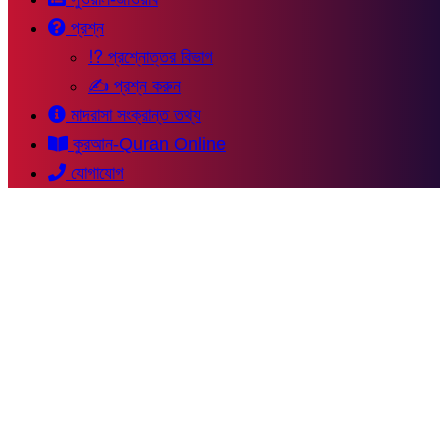
প্রশ্ন
⁉ প্রশ্নোত্তর বিভাগ
✍ প্রশ্ন করুন
মাদরাসা সংক্রান্ত তথ্য
কুরআন-Quran Online
যোগাযোগ