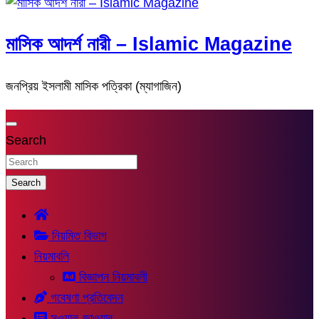
মাসিক আদর্শ নারী – Islamic Magazine
জনপ্রিয় ইসলামী মাসিক পত্রিকা (ম্যাগাজিন)
Search
Search
নিয়মিত বিভাগ
নিয়মাবলি
বিজ্ঞাপন নিয়মাবলী
গবেষণা প্রতিবেদন
সুওয়াল-জাওয়াব