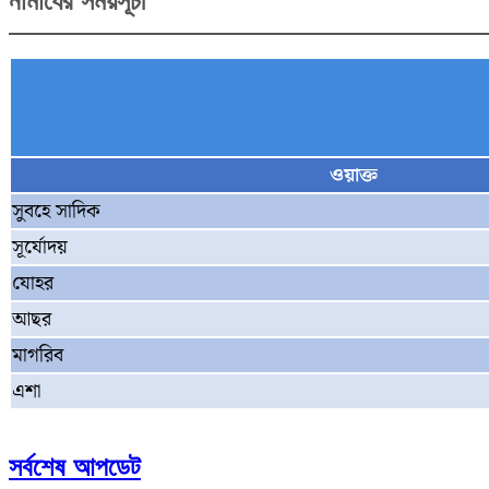
নামাযের সময়সূচী
ওয়াক্ত
সুবহে সাদিক
সূর্যোদয়
যোহর
আছর
মাগরিব
এশা
সর্বশেষ আপডেট