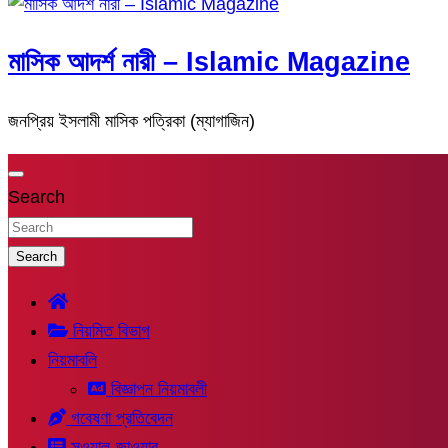
মাসিক আদর্শ নারী – Islamic Magazine
জনপ্রিয় ইসলামী মাসিক পত্রিকা (ম্যাগাজিন)
Search
Search
নিয়মিত বিভাগ
নিয়মাবলি
বিজ্ঞাপন নিয়মাবলী
গবেষণা প্রতিবেদন
সুওয়াল-জাওয়াব