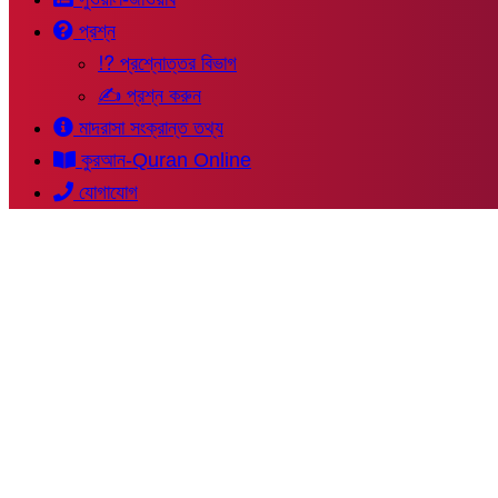
প্রশ্ন
⁉ প্রশ্নোত্তর বিভাগ
✍ প্রশ্ন করুন
মাদরাসা সংক্রান্ত তথ্য
কুরআন-Quran Online
যোগাযোগ