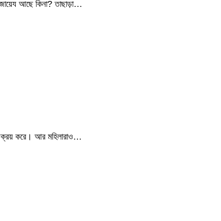
রা জায়েয আছে কিনা? তাছাড়া…
 চুল ক্রয় করে। আর মহিলারাও…