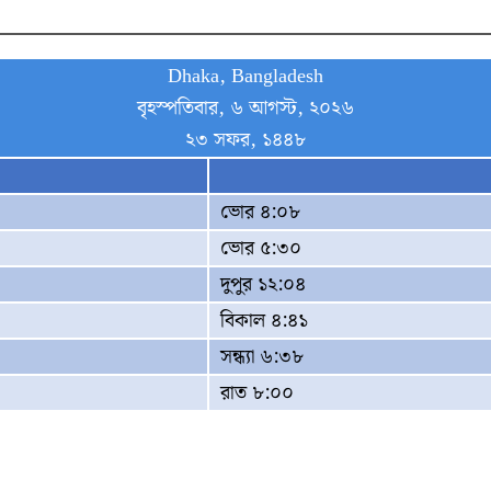
Dhaka, Bangladesh
বৃহস্পতিবার, ৬ আগস্ট, ২০২৬
২৩ সফর, ১৪৪৮
ভোর ৪:০৮
ভোর ৫:৩০
দুপুর ১২:০৪
বিকাল ৪:৪১
সন্ধ্যা ৬:৩৮
রাত ৮:০০