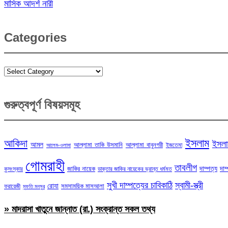
মাসিক আদর্শ নারী
Categories
Categories
গুরুত্বপূর্ণ বিষয়সমূহ
ইসলাম
আকিদা
ইসলা
আমল
আল্লামা তাকি উসমানি
আল্লামা বাবুনগরী
ইজতেমা
আলেম-ওলামা
গোমরাহী
তাবলীগ
দাম্পত্য
দাম
জাকির নায়েক
কুসংস্কার
ডাক্তার জাকির নায়েকের ভ্রান্ত ধর্মমত
সুখী দাম্পত্যের চাবিকাঠি
স্বামী-স্ত্রী
রোযা
সমসাময়িক মাসআলা
ফরায়েজী
মুফতি মনসুর
» মাদরাসা খাতুনে জান্নাত (রা.) সংক্রান্ত সকল তথ্য