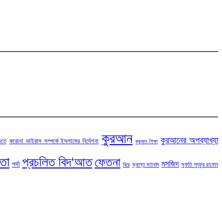
কুরআন
কুরআনের অপব্যাখ্যা
চতে
করোনা ভাইরাস সম্পর্কে ইসলামের নির্দেশনা
কুরআন শিক্ষা
টতা
প্রচলিত বিদ‘আত
ফেতনা
মসজিদ
পর্দা
ভ্রান্ত মতবাদ
মুফতি লুৎফুর রহমান
বিয়ে