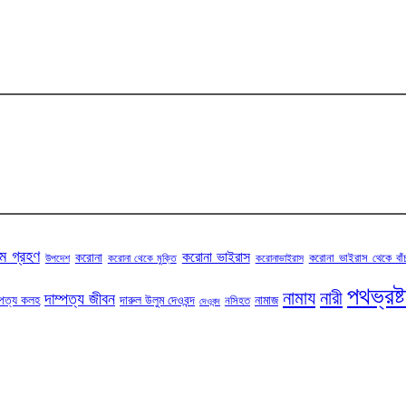
ম গ্রহণ
করোনা ভাইরাস
করোনা
করোনা ভাইরাস থেকে বাঁ
উপদেশ
করোনা থেকে মুক্তি
করোনাভাইরাস
পথভ্রষ্
নামায
নারী
দাম্পত্য জীবন
্পত্য কলহ
দারুল উলুম দেওবন্দ
নামাজ
নসিহত
দেওবন্দ