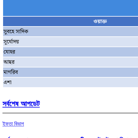
ওয়াক্ত
সুবহে সাদিক
সূর্যোদয়
যোহর
আছর
মাগরিব
এশা
সর্বশেষ আপডেট
ইফতা বিভাগ