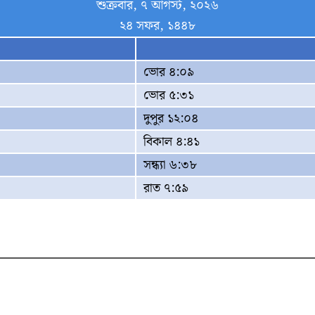
শুক্রবার, ৭ আগস্ট, ২০২৬
২৪ সফর, ১৪৪৮
ভোর ৪:০৯
ভোর ৫:৩১
দুপুর ১২:০৪
বিকাল ৪:৪১
সন্ধ্যা ৬:৩৮
রাত ৭:৫৯