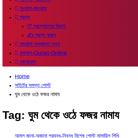
সুওয়াল-জাওয়াব
প্রশ্ন
⁉ প্রশ্নোত্তর বিভাগ
✍ প্রশ্ন করুন
মাদরাসা সংক্রান্ত তথ্য
কুরআন-Quran Online
যোগাযোগ
Home
সাইটের সমস্ত পোস্ট
ঘুম থেকে ওঠে ফজর নামায
Tag:
ঘুম থেকে ওঠে ফজর নামায
আমল
জানা-অজানা
প্রবন্ধ-নিবন্ধ
বিশেষ পোস্ট
মাসায়িল শিখি