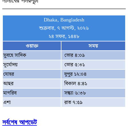
নামাযের সময়সূচী
Dhaka, Bangladesh
শুক্রবার, ৭ আগস্ট, ২০২৬
২৪ সফর, ১৪৪৮
ওয়াক্ত
সময়
সুবহে সাদিক
ভোর ৪:০৯
সূর্যোদয়
ভোর ৫:৩১
যোহর
দুপুর ১২:০৪
আছর
বিকাল ৪:৪১
মাগরিব
সন্ধ্যা ৬:৩৮
এশা
রাত ৭:৫৯
সর্বশেষ আপডেট