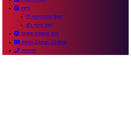
প্রশ্ন
⁉ প্রশ্নোত্তর বিভাগ
✍ প্রশ্ন করুন
মাদরাসা সংক্রান্ত তথ্য
কুরআন-Quran Online
যোগাযোগ