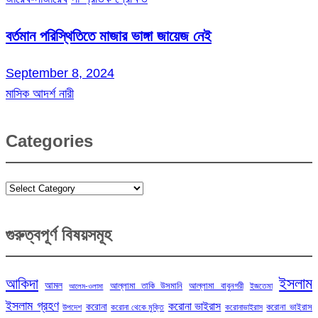
বর্তমান পরিস্থিতিতে মাজার ভাঙ্গা জায়েজ নেই
September 8, 2024
মাসিক আদর্শ নারী
Categories
Categories
গুরুত্বপূর্ণ বিষয়সমূহ
ইসলাম
আকিদা
আমল
আল্লামা তাকি উসমানি
আল্লামা বাবুনগরী
ইজতেমা
আলেম-ওলামা
ইসলাম গ্রহণ
করোনা ভাইরাস
করোনা
করোনা ভাইরাস
উপদেশ
করোনা থেকে মুক্তি
করোনাভাইরাস