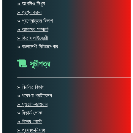
» আপনিও লিখুন
» প্রশ্ন করুন
» প্রশ্নোত্তর বিভাগ
» আমাদের সম্পর্কে
» কিতাব লাইব্রেরী
» বাংলাদেশী নিউজপেপার
সূচীপত্র
» নিয়মিত বিভাগ
» গবেষণা প্রতিবেদন
» সুওয়াল-জাওয়াব
» ফিচার্ড পোস্ট
» বিশেষ পোস্ট
» প্রবন্ধ-নিবন্ধ