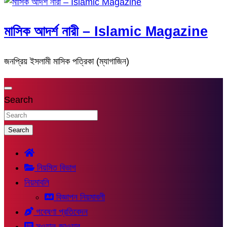
মাসিক আদর্শ নারী – Islamic Magazine
জনপ্রিয় ইসলামী মাসিক পত্রিকা (ম্যাগাজিন)
Search
Search
নিয়মিত বিভাগ
নিয়মাবলি
বিজ্ঞাপন নিয়মাবলী
গবেষণা প্রতিবেদন
সুওয়াল-জাওয়াব