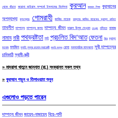
কুরআন
কুরআনের
থেকে বাঁচতে
করোনা ভাইরাস সম্পর্কে ইসলামের নির্দেশনা
কুরআন শিক্ষা
গোমরাহী
অপব্যাখ্যা
জাকির নায়েক
কুসংস্কার
ডাক্তার জাকির নায়েকের ভ্রান্ত ধর্মমত
তাবলীগ
দাম্পত্য জীবন
দাম্পত্য
দাম্পত্য কলহ
দারুল উলুম দেওবন্দ
নামাজ
নসিহত
দেওবন্দ
পথভ্রষ্টতা
প্রচলিত বিদ‘আত
ফেতনা
নামায
নারী
পর্দা
ভ্রান্ত
বিয়ে
সুখী দাম্পত্যের
মসজিদ
রোযা
সমসাময়িক মাসআলা
মতবাদ
মুফতি লুৎফুর রহমান ফরায়েজী
মুফতি মনসুর
চাবিকাঠি
স্বামী-স্ত্রী
» মাদরাসা খাতুনে জান্নাত (রা.) সংক্রান্ত সকল তথ্য
»
কুরআন পড়ুন ও তিলাওয়াত শুনুন
এগুলোও পড়তে পারেন
দাম্পত্য জীবন
জায়েয-নাজায়েয
বিয়ে-শাদী