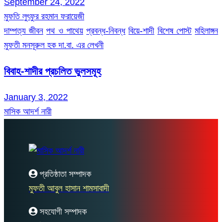
September 24, 2022
মুফতি লুৎফুর রহমান ফরায়েজী
দাম্পত্য জীবন
পথ ও পাথেয়
প্রবন্ধ-নিবন্ধ
বিয়ে-শাদী
বিশেষ পোস্ট
মহিলাঙ্গন
মুফতী মনসূরুল হক দা.বা. এর লেখনী
বিবাহ-শাদীর প্রচলিত ভুলসমূহ
January 3, 2022
মাসিক আদর্শ নারী
প্রতিষ্ঠাতা সম্পাদক
মুফতী আবুল হাসান শামসাবাদী
সহযোগী সম্পাদক