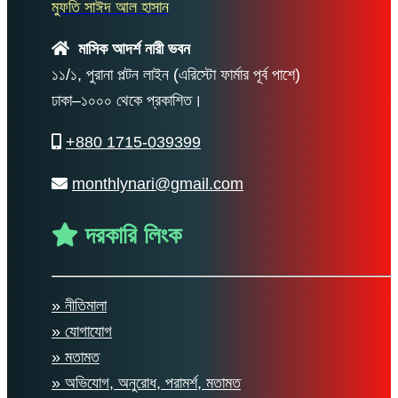
মুফতি সাঈদ আল হাসান
মাসিক আদর্শ নারী ভবন
১১/১, পুরানা পল্টন লাইন (এরিস্টো ফার্মার পূর্ব পাশে)
ঢাকা–১০০০ থেকে প্রকাশিত।
+880 1715-039399
monthlynari@gmail.com
দরকারি লিংক
» নীতিমালা
» যোগাযোগ
» মতামত
» অভিযোগ, অনুরোধ, পরামর্শ, মতামত