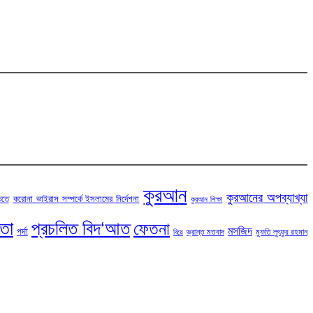
কুরআন
কুরআনের অপব্যাখ্যা
চতে
করোনা ভাইরাস সম্পর্কে ইসলামের নির্দেশনা
কুরআন শিক্ষা
টতা
প্রচলিত বিদ‘আত
ফেতনা
মসজিদ
পর্দা
ভ্রান্ত মতবাদ
মুফতি লুৎফুর রহমান
বিয়ে