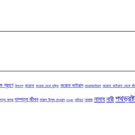
ম গ্রহণ
করোনা ভাইরাস
করোনা
করোনা ভাইরাস থেকে বাঁ
উপদেশ
করোনা থেকে মুক্তি
করোনাভাইরাস
পথভ্রষ্
নামায
নারী
দাম্পত্য জীবন
্পত্য কলহ
দারুল উলুম দেওবন্দ
নামাজ
নসিহত
দেওবন্দ