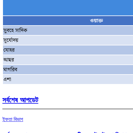
ওয়াক্ত
সুবহে সাদিক
সূর্যোদয়
যোহর
আছর
মাগরিব
এশা
সর্বশেষ আপডেট
ইফতা বিভাগ