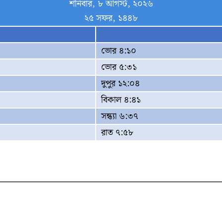
শনিবার, ৮ আগস্ট, ২০২৬
২৫ সফর, ১৪৪৮
ভোর ৪:১০
ভোর ৫:৩১
দুপুর ১২:০৪
বিকাল ৪:৪১
সন্ধ্যা ৬:৩৭
রাত ৭:৫৮