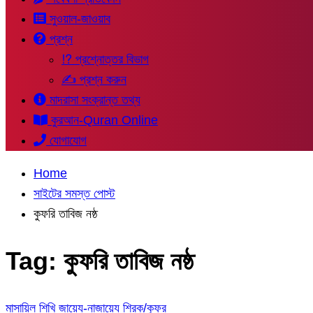
সুওয়াল-জাওয়াব
প্রশ্ন
⁉ প্রশ্নোত্তর বিভাগ
✍ প্রশ্ন করুন
মাদরাসা সংক্রান্ত তথ্য
কুরআন-Quran Online
যোগাযোগ
Home
সাইটের সমস্ত পোস্ট
কুফরি তাবিজ নষ্ঠ
Tag:
কুফরি তাবিজ নষ্ঠ
মাসায়িল শিখি
জায়েয-নাজায়েয
শিরক/কুফর