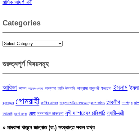
মাসিক আদর্শ নারী
Categories
Categories
গুরুত্বপূর্ণ বিষয়সমূহ
ইসলাম
আকিদা
ইসলা
আমল
আল্লামা তাকি উসমানি
আল্লামা বাবুনগরী
ইজতেমা
আলেম-ওলামা
গোমরাহী
তাবলীগ
দাম্পত্য
দাম
জাকির নায়েক
কুসংস্কার
ডাক্তার জাকির নায়েকের ভ্রান্ত ধর্মমত
সুখী দাম্পত্যের চাবিকাঠি
স্বামী-স্ত্রী
রোযা
সমসাময়িক মাসআলা
ফরায়েজী
মুফতি মনসুর
» মাদরাসা খাতুনে জান্নাত (রা.) সংক্রান্ত সকল তথ্য