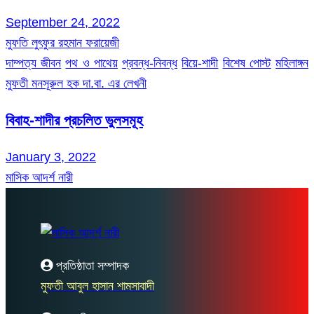
September 24, 2022
মুফতি লুৎফুর রহমান ফরায়েজী
দাম্পত্য জীবন
পথ ও পাথেয়
প্রবন্ধ-নিবন্ধ
বিয়ে-শাদী
বিশেষ পোস্ট
মহিলাঙ্গন
মুফতী মনসূরুল হক দা.বা. এর লেখনী
বিবাহ-শাদীর প্রচলিত ভুলসমূহ
January 3, 2022
মাসিক আদর্শ নারী
প্রতিষ্ঠাতা সম্পাদক
মুফতী আবুল হাসান শামসাবাদী