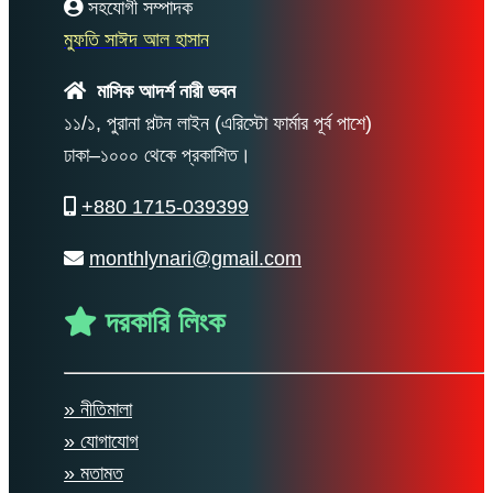
সহযোগী সম্পাদক
মুফতি সাঈদ আল হাসান
মাসিক আদর্শ নারী ভবন
১১/১, পুরানা পল্টন লাইন (এরিস্টো ফার্মার পূর্ব পাশে)
ঢাকা–১০০০ থেকে প্রকাশিত।
+880 1715-039399
monthlynari@gmail.com
দরকারি লিংক
» নীতিমালা
» যোগাযোগ
» মতামত