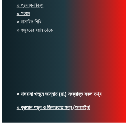
» প্রবন্ধ-নিবন্ধ
» সংবাদ
» মাসায়িল শিখি
» হুজুরদের বয়ান থেকে
» মাদরাসা খাতুনে জান্নাত (রা.) সংক্রান্ত সকল তথ্য
» কুরআন পড়ুন ও তিলাওয়াত শুনুন (অনলাইন)