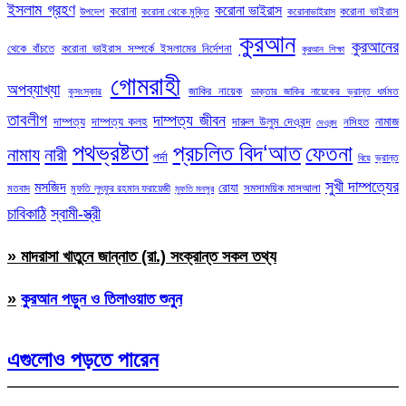
ইসলাম গ্রহণ
করোনা ভাইরাস
করোনা
করোনা ভাইরাস
উপদেশ
করোনা থেকে মুক্তি
করোনাভাইরাস
কুরআন
কুরআনের
থেকে বাঁচতে
করোনা ভাইরাস সম্পর্কে ইসলামের নির্দেশনা
কুরআন শিক্ষা
গোমরাহী
অপব্যাখ্যা
জাকির নায়েক
কুসংস্কার
ডাক্তার জাকির নায়েকের ভ্রান্ত ধর্মমত
তাবলীগ
দাম্পত্য জীবন
দাম্পত্য
দাম্পত্য কলহ
দারুল উলুম দেওবন্দ
নামাজ
নসিহত
দেওবন্দ
পথভ্রষ্টতা
প্রচলিত বিদ‘আত
ফেতনা
নামায
নারী
পর্দা
ভ্রান্ত
বিয়ে
সুখী দাম্পত্যের
মসজিদ
রোযা
সমসাময়িক মাসআলা
মতবাদ
মুফতি লুৎফুর রহমান ফরায়েজী
মুফতি মনসুর
চাবিকাঠি
স্বামী-স্ত্রী
» মাদরাসা খাতুনে জান্নাত (রা.) সংক্রান্ত সকল তথ্য
»
কুরআন পড়ুন ও তিলাওয়াত শুনুন
এগুলোও পড়তে পারেন