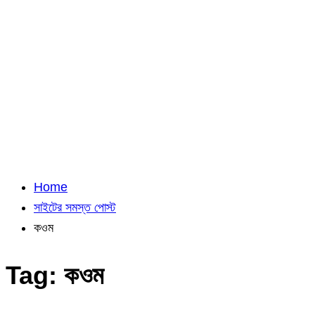
Home
সাইটের সমস্ত পোস্ট
কওম
Tag:
কওম