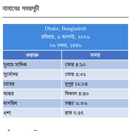
নামাযের সময়সূচী
Dhaka, Bangladesh
রবিবার, ৯ আগস্ট, ২০২৬
২৬ সফর, ১৪৪৮
ওয়াক্ত
সময়
সুবহে সাদিক
ভোর ৪:১০
সূর্যোদয়
ভোর ৫:৩১
যোহর
দুপুর ১২:০৪
আছর
বিকাল ৪:৪০
মাগরিব
সন্ধ্যা ৬:৩৬
এশা
রাত ৭:৫৭