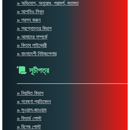
» অভিযোগ, অনুরোধ, পরামর্শ, মতামত
» আপনিও লিখুন
» প্রশ্ন করুন
» প্রশ্নোত্তর বিভাগ
» আমাদের সম্পর্কে
» কিতাব লাইব্রেরী
» বাংলাদেশী নিউজপেপার
সূচীপত্র
» নিয়মিত বিভাগ
» গবেষণা প্রতিবেদন
» সুওয়াল-জাওয়াব
» ফিচার্ড পোস্ট
» বিশেষ পোস্ট