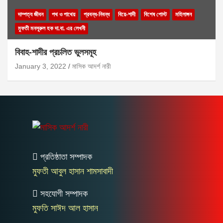
দাম্পত্য জীবন
পথ ও পাথেয়
প্রবন্ধ-নিবন্ধ
বিয়ে-শাদী
বিশেষ পোস্ট
মহিলাঙ্গন
মুফতী মনসূরুল হক দা.বা. এর লেখনী
বিবাহ-শাদীর প্রচলিত ভুলসমূহ
January 3, 2022
মাসিক আদর্শ নারী
প্রতিষ্ঠাতা সম্পাদক
মুফতী আবুল হাসান শামসাবাদী
সহযোগী সম্পাদক
মুফতি সাঈদ আল হাসান