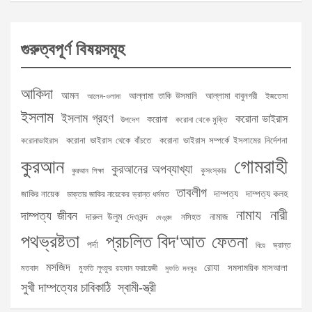
গুরুত্বপূর্ণ বিষয়সমূহ
আকিদা
আমল
আল্লামা তাকি উসমানি
আল্লামা বাবুনগরী
ইজতেমা
আলেম-ওলামা
ইসলাম
ইসলাম গ্রহণ
করোনা ভাইরাস
করোনা
উপদেশ
করোনা থেকে মুক্তি
করোনা ভাইরাস থেকে বাঁচতে
করোনা ভাইরাস সম্পর্কে ইসলামের নির্দেশনা
করোনাভাইরাস
গোমরাহী
কুরআন
কুরআনের অপব্যাখ্যা
কুসংস্কার
কুরআন শিক্ষা
তাবলীগ
দাম্পত্য
দাম্পত্য কলহ
জাকির নায়েক
ডাক্তার জাকির নায়েকের ভ্রান্ত ধর্মমত
নামায
নারী
দাম্পত্য জীবন
দারুল উলুম দেওবন্দ
নামাজ
নসিহত
দেওবন্দ
পথভ্রষ্টতা
প্রচলিত বিদ‘আত
ফেতনা
পর্দা
ভ্রান্ত
বিয়ে
মসজিদ
রোযা
সমসাময়িক মাসআলা
মতবাদ
মুফতি লুৎফুর রহমান ফরায়েজী
মুফতি মনসুর
সুখী দাম্পত্যের চাবিকাঠি
স্বামী-স্ত্রী