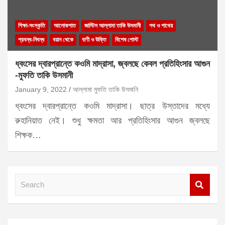
শিক্ষা-সংস্কৃতি
আলোকপাত
জাস্টিস আল্লামা তাকি উসমানী
পথ ও পাথেয়
প্রবন্ধ-নিবন্ধ
বয়ান থেকে
বাণী ও উক্তি
বিশেষ পোস্ট
ধ্বংসের দ্বারপ্রান্তে কওমি মাদ্রাসা, জ্বলছে কেবল প্রতিহিংসার আগুন
-মুফতি তাকি উসমানী
January 9, 2022
আল্লামা মুফতি তাকি উসমানি
ধ্বংসের দ্বারপ্রান্তে কওমি মাদ্রাসা। ছাত্র উস্তাদের মধ্যে
রুহানিয়াত নেই। শুধু ক্ষমতা আর প্রতিহিংসার আগুন জ্বলছে
শিক্ষক…
S
e
a
r