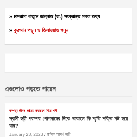
» মাদরাসা খাতুনে জান্নাত (রা.) সংক্রান্ত সকল তথ্য
»
কুরআন পড়ুন ও তিলাওয়াত শুনুন
এগুলোও পড়তে পারেন
দাম্পত্য জীবন
জায়েয-নাজায়েয
বিয়ে-শাদী
স্বামী স্ত্রী পরস্পর গোপনাঙ্গের দিকে তাকালে কি স্মৃতি শক্তি নষ্ট হয়ে
যায়?
January 23, 2023
মাসিক আদর্শ নারী