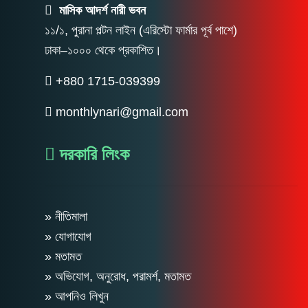
মাসিক আদর্শ নারী ভবন
১১/১, পুরানা পল্টন লাইন (এরিস্টো ফার্মার পূর্ব পাশে)
ঢাকা–১০০০ থেকে প্রকাশিত।
+880 1715-039399
monthlynari@gmail.com
দরকারি লিংক
» নীতিমালা
» যোগাযোগ
» মতামত
» অভিযোগ, অনুরোধ, পরামর্শ, মতামত
» আপনিও লিখুন