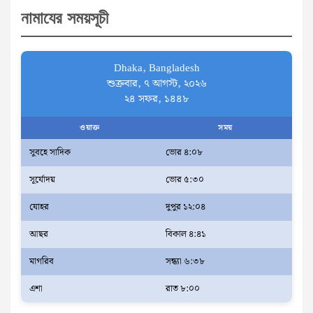
নামাযের সময়সূচী
c
h
Dhaka, Bangladesh
শুক্রবার, ৭ আগস্ট, ২০২৬
২৪ সফর, ১৪৪৮
ওয়াক্ত
সময়
সুবহে সাদিক
ভোর ৪:০৮
সূর্যোদয়
ভোর ৫:৩০
যোহর
দুপুর ১২:০৪
আছর
বিকাল ৪:৪১
মাগরিব
সন্ধ্যা ৬:৩৮
এশা
রাত ৮:০০