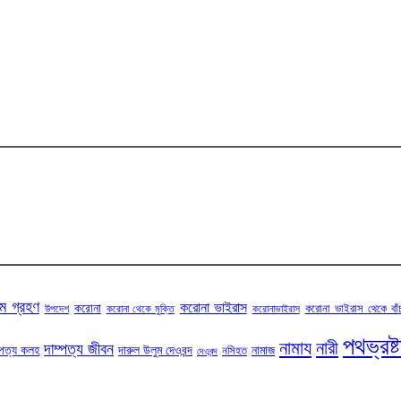
ম গ্রহণ
করোনা ভাইরাস
করোনা
করোনা ভাইরাস থেকে বাঁ
উপদেশ
করোনা থেকে মুক্তি
করোনাভাইরাস
পথভ্রষ্
নামায
নারী
দাম্পত্য জীবন
্পত্য কলহ
দারুল উলুম দেওবন্দ
নামাজ
নসিহত
দেওবন্দ