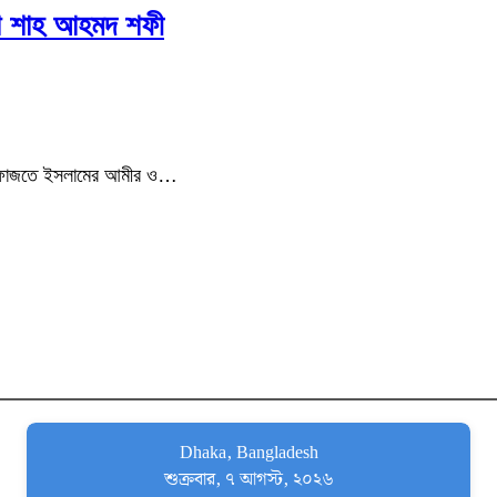
ামা শাহ আহমদ শফী
েন হেফাজতে ইসলামের আমীর ও…
Dhaka, Bangladesh
শুক্রবার, ৭ আগস্ট, ২০২৬