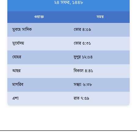
২৪ সফর, ১৪৪৮
ওয়াক্ত
সময়
সুবহে সাদিক
ভোর ৪:০৯
সূর্যোদয়
ভোর ৫:৩১
যোহর
দুপুর ১২:০৪
আছর
বিকাল ৪:৪১
মাগরিব
সন্ধ্যা ৬:৩৮
এশা
রাত ৭:৫৯