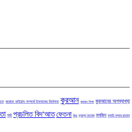
কুরআন
কুরআনের অপব্যাখ্যা
চতে
করোনা ভাইরাস সম্পর্কে ইসলামের নির্দেশনা
কুরআন শিক্ষা
টতা
প্রচলিত বিদ‘আত
ফেতনা
মসজিদ
পর্দা
ভ্রান্ত মতবাদ
মুফতি লুৎফুর রহমান
বিয়ে