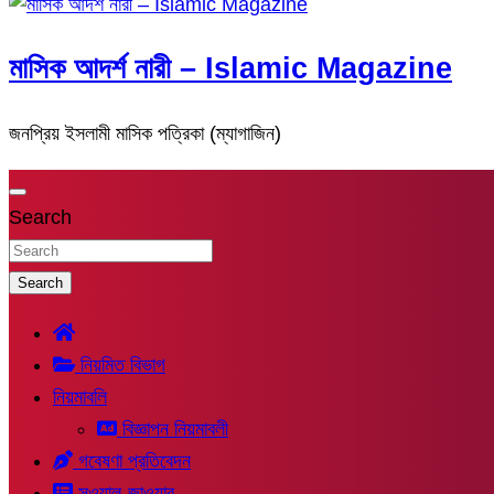
মাসিক আদর্শ নারী – Islamic Magazine
জনপ্রিয় ইসলামী মাসিক পত্রিকা (ম্যাগাজিন)
Search
Search
নিয়মিত বিভাগ
নিয়মাবলি
বিজ্ঞাপন নিয়মাবলী
গবেষণা প্রতিবেদন
সুওয়াল-জাওয়াব