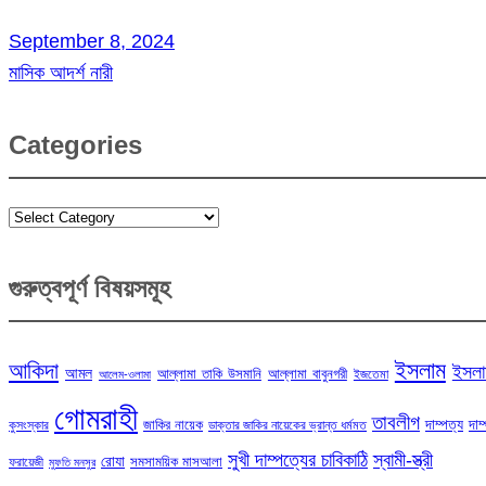
September 8, 2024
মাসিক আদর্শ নারী
Categories
Categories
গুরুত্বপূর্ণ বিষয়সমূহ
ইসলাম
আকিদা
ইসলা
আমল
আল্লামা তাকি উসমানি
আল্লামা বাবুনগরী
ইজতেমা
আলেম-ওলামা
গোমরাহী
তাবলীগ
দাম্পত্য
দাম
জাকির নায়েক
কুসংস্কার
ডাক্তার জাকির নায়েকের ভ্রান্ত ধর্মমত
সুখী দাম্পত্যের চাবিকাঠি
স্বামী-স্ত্রী
রোযা
সমসাময়িক মাসআলা
ফরায়েজী
মুফতি মনসুর