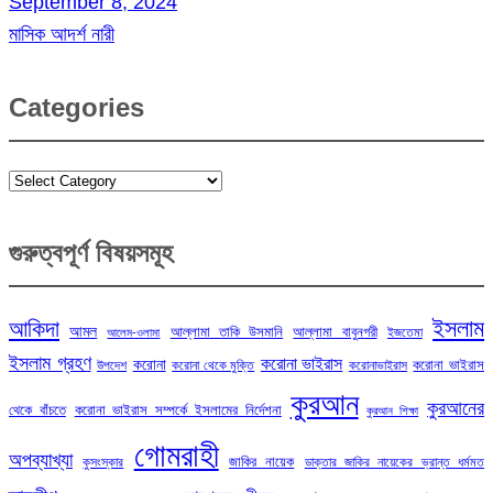
September 8, 2024
মাসিক আদর্শ নারী
Categories
Categories
গুরুত্বপূর্ণ বিষয়সমূহ
ইসলাম
আকিদা
আমল
আল্লামা তাকি উসমানি
আল্লামা বাবুনগরী
ইজতেমা
আলেম-ওলামা
ইসলাম গ্রহণ
করোনা ভাইরাস
করোনা
করোনা ভাইরাস
উপদেশ
করোনা থেকে মুক্তি
করোনাভাইরাস
কুরআন
কুরআনের
থেকে বাঁচতে
করোনা ভাইরাস সম্পর্কে ইসলামের নির্দেশনা
কুরআন শিক্ষা
গোমরাহী
অপব্যাখ্যা
জাকির নায়েক
কুসংস্কার
ডাক্তার জাকির নায়েকের ভ্রান্ত ধর্মমত