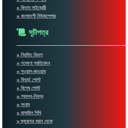
» কিতাব লাইব্রেরী
» বাংলাদেশী নিউজপেপার
সূচীপত্র
» নিয়মিত বিভাগ
» গবেষণা প্রতিবেদন
» সুওয়াল-জাওয়াব
» ফিচার্ড পোস্ট
» বিশেষ পোস্ট
» প্রবন্ধ-নিবন্ধ
» সংবাদ
» মাসায়িল শিখি
» হুজুরদের বয়ান থেকে