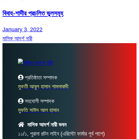
বিবাহ-শাদীর প্রচলিত ভুলসমূহ
January 3, 2022
মাসিক আদর্শ নারী
প্রতিষ্ঠাতা সম্পাদক
মুফতী আবুল হাসান শামসাবাদী
সহযোগী সম্পাদক
মুফতি সাঈদ আল হাসান
মাসিক আদর্শ নারী ভবন
১১/১, পুরানা পল্টন লাইন (এরিস্টো ফার্মার পূর্ব পাশে)