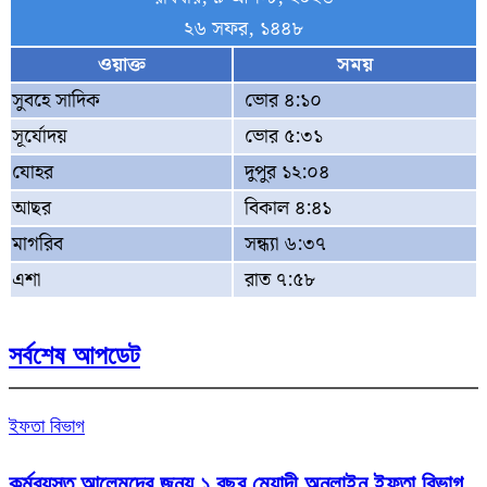
২৬ সফর, ১৪৪৮
ওয়াক্ত
সময়
সুবহে সাদিক
ভোর ৪:১০
সূর্যোদয়
ভোর ৫:৩১
যোহর
দুপুর ১২:০৪
আছর
বিকাল ৪:৪১
মাগরিব
সন্ধ্যা ৬:৩৭
এশা
রাত ৭:৫৮
সর্বশেষ আপডেট
ইফতা বিভাগ
কর্মব্যস্ত আলেমদের জন্য ১ বছর মেয়াদী অনলাইন ইফতা বিভাগ