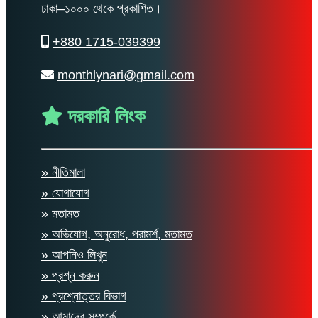
ঢাকা–১০০০ থেকে প্রকাশিত।
+880 1715-039399
monthlynari@gmail.com
দরকারি লিংক
» নীতিমালা
» যোগাযোগ
» মতামত
» অভিযোগ, অনুরোধ, পরামর্শ, মতামত
» আপনিও লিখুন
» প্রশ্ন করুন
» প্রশ্নোত্তর বিভাগ
» আমাদের সম্পর্কে