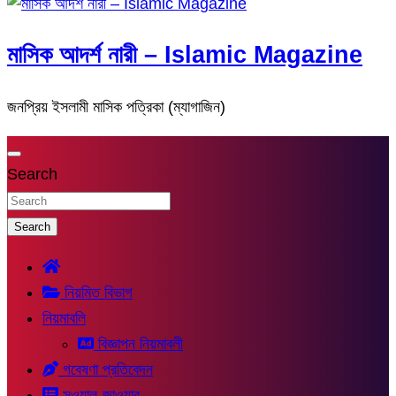
মাসিক আদর্শ নারী – Islamic Magazine
জনপ্রিয় ইসলামী মাসিক পত্রিকা (ম্যাগাজিন)
Search
Search
নিয়মিত বিভাগ
নিয়মাবলি
বিজ্ঞাপন নিয়মাবলী
গবেষণা প্রতিবেদন
সুওয়াল-জাওয়াব