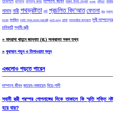
তাবলীগ
দাম্পত্য জীবন
দাম্পত্য
দাম্পত্য কলহ
দারুল উলুম দেওবন্দ
নামাজ
নসিহত
দেওবন্দ
পথভ্রষ্টতা
প্রচলিত বিদ‘আত
ফেতনা
নামায
নারী
পর্দা
ভ্রান্ত
বিয়ে
সুখী দাম্পত্যের
মসজিদ
রোযা
সমসাময়িক মাসআলা
মতবাদ
মুফতি লুৎফুর রহমান ফরায়েজী
মুফতি মনসুর
চাবিকাঠি
স্বামী-স্ত্রী
» মাদরাসা খাতুনে জান্নাত (রা.) সংক্রান্ত সকল তথ্য
»
কুরআন পড়ুন ও তিলাওয়াত শুনুন
এগুলোও পড়তে পারেন
দাম্পত্য জীবন
জায়েয-নাজায়েয
বিয়ে-শাদী
স্বামী স্ত্রী পরস্পর গোপনাঙ্গের দিকে তাকালে কি স্মৃতি শক্তি নষ্ট
হয়ে যায়?