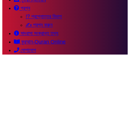
প্রশ্ন
⁉ প্রশ্নোত্তর বিভাগ
✍ প্রশ্ন করুন
মাদরাসা সংক্রান্ত তথ্য
কুরআন-Quran Online
যোগাযোগ