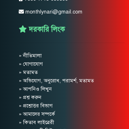
monthlynari@gmail.com
দরকারি লিংক
» নীতিমালা
» যোগাযোগ
» মতামত
» অভিযোগ, অনুরোধ, পরামর্শ, মতামত
» আপনিও লিখুন
» প্রশ্ন করুন
» প্রশ্নোত্তর বিভাগ
» আমাদের সম্পর্কে
» কিতাব লাইব্রেরী