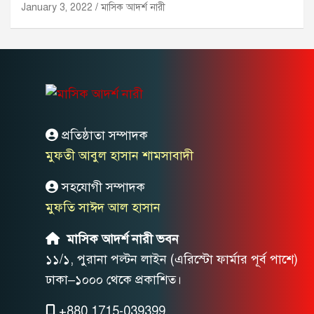
January 3, 2022
মাসিক আদর্শ নারী
প্রতিষ্ঠাতা সম্পাদক
মুফতী আবুল হাসান শামসাবাদী
সহযোগী সম্পাদক
মুফতি সাঈদ আল হাসান
মাসিক আদর্শ নারী ভবন
১১/১, পুরানা পল্টন লাইন (এরিস্টো ফার্মার পূর্ব পাশে)
ঢাকা–১০০০ থেকে প্রকাশিত।
+880 1715-039399