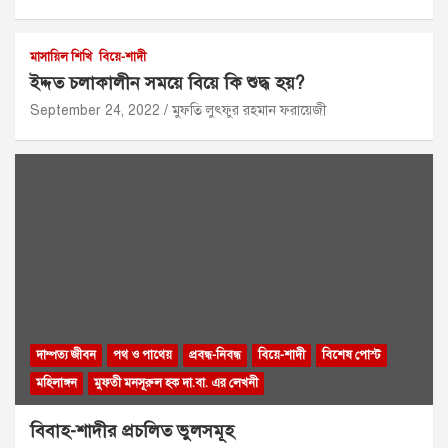
মাসায়িল শিখি
বিয়ে-শাদী
ইদ্দত চলাকালীন সময়ে বিয়ে কি শুদ্ধ হয়?
September 24, 2022
মুফতি লুৎফুর রহমান ফরায়েজী
দাম্পত্য জীবন
পথ ও পাথেয়
প্রবন্ধ-নিবন্ধ
বিয়ে-শাদী
বিশেষ পোস্ট
মহিলাঙ্গন
মুফতী মনসূরুল হক দা.বা. এর লেখনী
বিবাহ-শাদীর প্রচলিত ভুলসমূহ