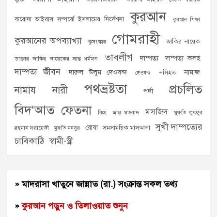
কুরআন
করোনা ভাইরাস সম্পর্কে ইসলামের নির্দেশনা
কুরআন শিক্ষা
গোমরাহী
কুরআনের অপব্যাখ্যা
জাকির নায়েক
কুসংস্কার
তাবলীগ
দাম্পত্য
দাম্পত্য কলহ
ডাক্তার জাকির নায়েকের ভ্রান্ত ধর্মমত
দাম্পত্য জীবন
দারুল উলুম দেওবন্দ
নামাজ
নসিহত
দেওবন্দ
পথভ্রষ্টতা
প্রচলিত
নামায
নারী
পর্দা
বিদ‘আত
ফেতনা
মসজিদ
ভ্রান্ত মতবাদ
মুফতি লুৎফুর
বিয়ে
সুখী দাম্পত্যের
রোযা
সমসাময়িক মাসআলা
রহমান ফরায়েজী
মুফতি মনসুর
চাবিকাঠি
স্বামী-স্ত্রী
» মাদরাসা খাতুনে জান্নাত (রা.) সংক্রান্ত সকল তথ্য
»
কুরআন পড়ুন ও তিলাওয়াত শুনুন