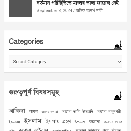
বর্তমান পরিস্থিতিতে মাজার ভাঙ্গা জায়েজ নেই
September 8, 2024
মাসিক আদর্শ নারী
Categories
Categories
গুরুত্বপূর্ণ বিষয়সমূহ
আকিদা
আমল
আল্লামা তাকি উসমানি
আল্লামা বাবুনগরী
আলেম-ওলামা
ইসলাম
ইসলাম গ্রহণ
করোনা
ইজতেমা
উপদেশ
করোনা থেকে
করোনা ভাইরাস
করোনা ভাইরাস থেকে বাঁচতে
মুক্তি
করোনাভাইরাস