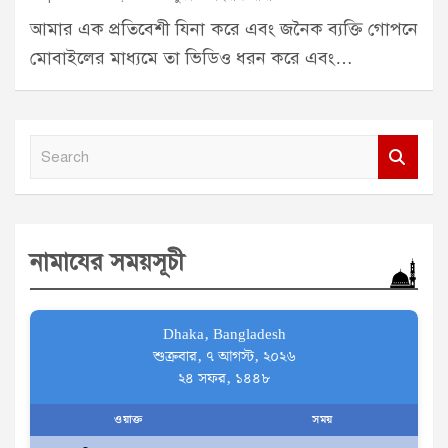
আমার এক প্রতিবেশী যিনা করে এবং জনৈক ব্যক্তি গোপনে
মোবাইলের মাধ্যমে তা ভিডিও ধরন করে এবং…
S
e
a
r
নামাযের সময়সূচী
c
h
Dhaka, Bangladesh
শুক্রবার, ৭ আগস্ট, ২০২৬
২৪ সফর, ১৪৪৮
ওয়াক্ত
সময়