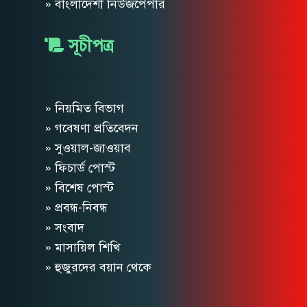
» বাংলাদেশী নিউজপেপার
সূচীপত্র
» নিয়মিত বিভাগ
» গবেষণা প্রতিবেদন
» সুওয়াল-জাওয়াব
» ফিচার্ড পোস্ট
» বিশেষ পোস্ট
» প্রবন্ধ-নিবন্ধ
» সংবাদ
» মাসায়িল শিখি
» হুজুরদের বয়ান থেকে