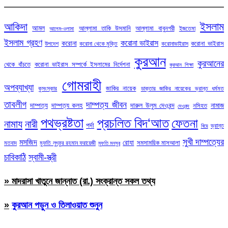
ইসলাম
আকিদা
আমল
আল্লামা তাকি উসমানি
আল্লামা বাবুনগরী
ইজতেমা
আলেম-ওলামা
ইসলাম গ্রহণ
করোনা ভাইরাস
করোনা
করোনা ভাইরাস
উপদেশ
করোনা থেকে মুক্তি
করোনাভাইরাস
কুরআন
কুরআনের
থেকে বাঁচতে
করোনা ভাইরাস সম্পর্কে ইসলামের নির্দেশনা
কুরআন শিক্ষা
গোমরাহী
অপব্যাখ্যা
জাকির নায়েক
কুসংস্কার
ডাক্তার জাকির নায়েকের ভ্রান্ত ধর্মমত
তাবলীগ
দাম্পত্য জীবন
দাম্পত্য
দাম্পত্য কলহ
দারুল উলুম দেওবন্দ
নামাজ
নসিহত
দেওবন্দ
পথভ্রষ্টতা
প্রচলিত বিদ‘আত
ফেতনা
নামায
নারী
পর্দা
ভ্রান্ত
বিয়ে
সুখী দাম্পত্যের
মসজিদ
রোযা
সমসাময়িক মাসআলা
মতবাদ
মুফতি লুৎফুর রহমান ফরায়েজী
মুফতি মনসুর
চাবিকাঠি
স্বামী-স্ত্রী
» মাদরাসা খাতুনে জান্নাত (রা.) সংক্রান্ত সকল তথ্য
»
কুরআন পড়ুন ও তিলাওয়াত শুনুন