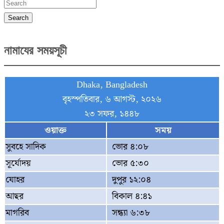
Search
নামাযের সময়সূচী
Dhaka, Bangladesh
বৃহস্পতিবার, ৬ আগস্ট, ২০২৬
২৩ সফর, ১৪৪৮
ওয়াক্ত
সময়
সুবহে সাদিক
ভোর ৪:০৮
সূর্যোদয়
ভোর ৫:৩০
যোহর
দুপুর ১২:০৪
আছর
বিকাল ৪:৪১
মাগরিব
সন্ধ্যা ৬:৩৮