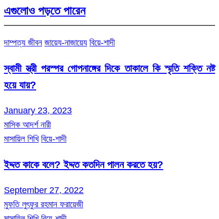
এগুলোও পড়তে পারেন
দাম্পত্য জীবন
জায়েয-নাজায়েয
বিয়ে-শাদী
স্বামী স্ত্রী পরস্পর গোপনাঙ্গের দিকে তাকালে কি স্মৃতি শক্তি নষ্ট
হয়ে যায়?
January 23, 2023
মাসিক আদর্শ নারী
মাসায়িল শিখি
বিয়ে-শাদী
ইদ্দত কাকে বলে? ইদ্দত কতদিন পালন করতে হয়?
September 27, 2022
মুফতি লুৎফুর রহমান ফরায়েজী
মাসায়িল শিখি
বিয়ে-শাদী