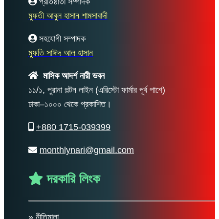
প্রতিষ্ঠাতা সম্পাদক
মুফতী আবুল হাসান শামসাবাদী
সহযোগী সম্পাদক
মুফতি সাঈদ আল হাসান
মাসিক আদর্শ নারী ভবন
১১/১, পুরানা পল্টন লাইন (এরিস্টো ফার্মার পূর্ব পাশে)
ঢাকা–১০০০ থেকে প্রকাশিত।
+880 1715-039399
monthlynari@gmail.com
দরকারি লিংক
» নীতিমালা