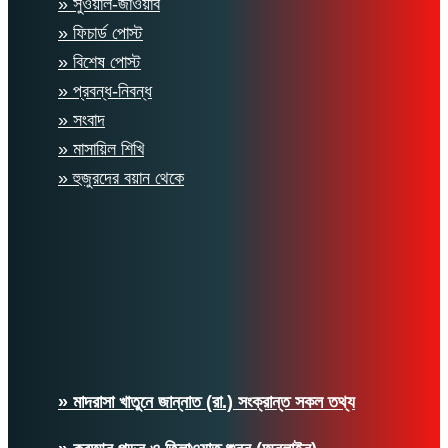
» সুওয়াল-জাওয়াব
» ফিচার্ড পোস্ট
» বিশেষ পোস্ট
» প্রবন্ধ-নিবন্ধ
» সংবাদ
» মাসায়িল শিখি
» হুজুরদের বয়ান থেকে
» মাদরাসা খাতুনে জান্নাত (রা.) সংক্রান্ত সকল তথ্য