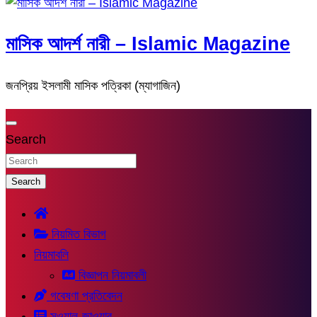
মাসিক আদর্শ নারী – Islamic Magazine
জনপ্রিয় ইসলামী মাসিক পত্রিকা (ম্যাগাজিন)
Search
Search
নিয়মিত বিভাগ
নিয়মাবলি
বিজ্ঞাপন নিয়মাবলী
গবেষণা প্রতিবেদন
সুওয়াল-জাওয়াব