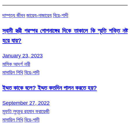
দাম্পত্য জীবন
জায়েয-নাজায়েয
বিয়ে-শাদী
স্বামী স্ত্রী পরস্পর গোপনাঙ্গের দিকে তাকালে কি স্মৃতি শক্তি নষ্ট
হয়ে যায়?
January 23, 2023
মাসিক আদর্শ নারী
মাসায়িল শিখি
বিয়ে-শাদী
ইদ্দত কাকে বলে? ইদ্দত কতদিন পালন করতে হয়?
September 27, 2022
মুফতি লুৎফুর রহমান ফরায়েজী
মাসায়িল শিখি
বিয়ে-শাদী