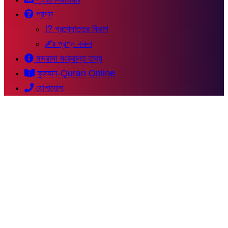
প্রশ্ন
⁉ প্রশ্নোত্তর বিভাগ
✍ প্রশ্ন করুন
মাদরাসা সংক্রান্ত তথ্য
কুরআন-Quran Online
যোগাযোগ