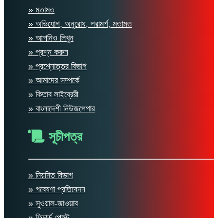
» মতামত
» অভিযোগ, অনুরোধ, পরামর্শ, মতামত
» আপনিও লিখুন
» প্রশ্ন করুন
» প্রশ্নোত্তর বিভাগ
» আমাদের সম্পর্কে
» কিতাব লাইব্রেরী
» বাংলাদেশী নিউজপেপার
সূচীপত্র
» নিয়মিত বিভাগ
» গবেষণা প্রতিবেদন
» সুওয়াল-জাওয়াব
» ফিচার্ড পোস্ট