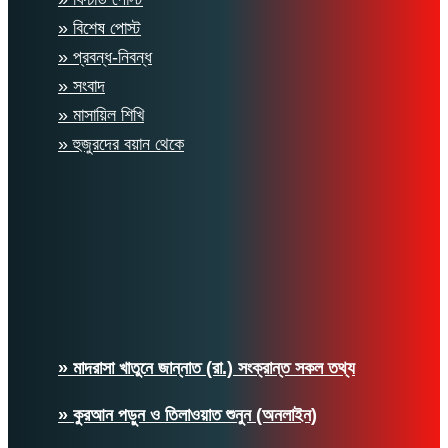
» বিশেষ পোস্ট
» প্রবন্ধ-নিবন্ধ
» সংবাদ
» মাসায়িল শিখি
» হুজুরদের বয়ান থেকে
» মাদরাসা খাতুনে জান্নাত (রা.) সংক্রান্ত সকল তথ্য
» কুরআন পড়ুন ও তিলাওয়াত শুনুন (অনলাইন)