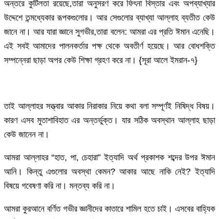
অন্তরে কুটিলতা রয়েছে,তারা অনুসরণ করে ফিৎনা বিস্তার এবং অপব্যাখ্যার
উদ্দেশে তন্মধ্যেকার রূপকগুলোর। আর সেগুলোর ব্যাখ্যা আল্লাহ ব্যতীত কেউ
জানে না। আর যারা জ্ঞানে সুগভীর,তারা বলেন: আমরা এর প্রতি ঈমান এনেছি।
এই সবই আমাদের পালনকর্তার পক্ষ থেকে অবতীর্ণ হয়েছে। আর বোধশক্তি
সম্পন্নেরা ছাড়া অপর কেউ শিক্ষা গ্রহণ করে না। {সূরা আলে ইমরান-৭}
তাই আল্লাহর সত্ত্বার আকার নিরাকার নিয়ে কথা বলা সম্পূর্ণই নিষিদ্ধ বিষয়।
কারণ এসব মুতাশাবিহাত এর অন্তর্ভুক্ত। যার সঠিক অবস্থান আল্লাহ ছাড়া
কেউ জানেন না।
আমরা আল্লাহর “হাত, পা, চেহারা” ইত্যাদি অর্থ প্রকাশক শব্দের উপর ঈমান
আনি। কিন্তু এগুলোর অবস্থা কেমন? আকার আছে নাকি নেই? ইত্যাদি
বিষয়ে গবেষণা করি না। মন্তব্য করি না।
আমরা কুরআনে বর্ণিত গভীর জ্ঞানীদের কাতারে শামিল হতে চাই। এসবের বাহ্যিক