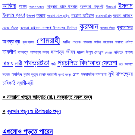
ইসলাম
আকিদা
আমল
আল্লামা তাকি উসমানি
আল্লামা বাবুনগরী
ইজতেমা
আলেম-ওলামা
ইসলাম গ্রহণ
করোনা ভাইরাস
করোনা
করোনা ভাইরাস
উপদেশ
করোনা থেকে মুক্তি
করোনাভাইরাস
কুরআন
কুরআনের
থেকে বাঁচতে
করোনা ভাইরাস সম্পর্কে ইসলামের নির্দেশনা
কুরআন শিক্ষা
গোমরাহী
অপব্যাখ্যা
জাকির নায়েক
কুসংস্কার
ডাক্তার জাকির নায়েকের ভ্রান্ত ধর্মমত
তাবলীগ
দাম্পত্য জীবন
দাম্পত্য
দাম্পত্য কলহ
দারুল উলুম দেওবন্দ
নামাজ
নসিহত
দেওবন্দ
পথভ্রষ্টতা
প্রচলিত বিদ‘আত
ফেতনা
নামায
নারী
পর্দা
ভ্রান্ত
বিয়ে
সুখী দাম্পত্যের
মসজিদ
রোযা
সমসাময়িক মাসআলা
মতবাদ
মুফতি লুৎফুর রহমান ফরায়েজী
মুফতি মনসুর
চাবিকাঠি
স্বামী-স্ত্রী
» মাদরাসা খাতুনে জান্নাত (রা.) সংক্রান্ত সকল তথ্য
»
কুরআন পড়ুন ও তিলাওয়াত শুনুন
এগুলোও পড়তে পারেন