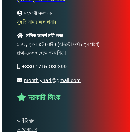
সহযোগী সম্পাদক
মুফতি সাঈদ আল হাসান
মাসিক আদর্শ নারী ভবন
১১/১, পুরানা পল্টন লাইন (এরিস্টো ফার্মার পূর্ব পাশে)
ঢাকা–১০০০ থেকে প্রকাশিত।
+880 1715-039399
monthlynari@gmail.com
দরকারি লিংক
» নীতিমালা
» যোগাযোগ