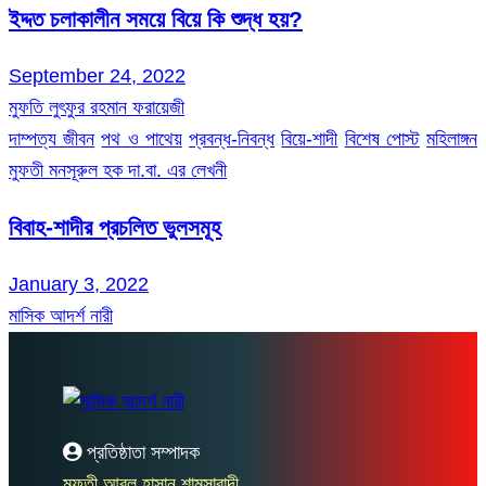
ইদ্দত চলাকালীন সময়ে বিয়ে কি শুদ্ধ হয়?
September 24, 2022
মুফতি লুৎফুর রহমান ফরায়েজী
দাম্পত্য জীবন
পথ ও পাথেয়
প্রবন্ধ-নিবন্ধ
বিয়ে-শাদী
বিশেষ পোস্ট
মহিলাঙ্গন
মুফতী মনসূরুল হক দা.বা. এর লেখনী
বিবাহ-শাদীর প্রচলিত ভুলসমূহ
January 3, 2022
মাসিক আদর্শ নারী
প্রতিষ্ঠাতা সম্পাদক
মুফতী আবুল হাসান শামসাবাদী