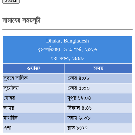
Search
নামাযের সময়সূচী
Dhaka, Bangladesh
বৃহস্পতিবার, ৬ আগস্ট, ২০২৬
২৩ সফর, ১৪৪৮
ওয়াক্ত
সময়
সুবহে সাদিক
ভোর ৪:০৮
সূর্যোদয়
ভোর ৫:৩০
যোহর
দুপুর ১২:০৪
আছর
বিকাল ৪:৪১
মাগরিব
সন্ধ্যা ৬:৩৮
এশা
রাত ৮:০০