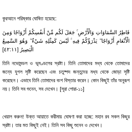
কুরআনে পরিষ্কার ঘোষিত হয়েছে:
فَاطِرُ السَّمَاوَاتِ وَالْأَرْضِ ۚ جَعَلَ لَكُم مِّنْ أَنفُسِكُمْ أَزْوَاجًا وَمِنَ
الْأَنْعَامِ أَزْوَاجًا ۖ يَذْرَؤُكُمْ فِيهِ ۚ لَيْسَ كَمِثْلِهِ شَيْءٌ ۖ وَهُوَ السَّمِيعُ
الْبَصِيرُ [٤٢:١١]
তিনি নভোমন্ডল ও ভূমণ্ডলের স্রষ্টা। তিনি তোমাদের মধ্য থেকে তোমাদের
জন্যে যুগল সৃষ্টি করেছেন এবং চতুষ্পদ জন্তুদের মধ্য থেকে জোড়া সৃষ্টি
করেছেন। এভাবে তিনি তোমাদের বংশ বিস্তার করেন। কোন কিছুই তাঁর অনুরূপ
নয়। তিনি সব শুনেন, সব দেখেন। [সূরা শোরা-১১]
খেয়াল করুন! উক্ত আয়াতে করীমায় ঘোষণা করা হচ্ছে: মহান রব সকল কিছুর
স্রষ্টা। তার মত কিছুই নেই। তিনি সব কিছু শুনেন ও দেখেন।