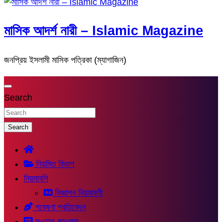
মাসিক আদর্শ নারী – Islamic Magazine
জনপ্রিয় ইসলামী মাসিক পত্রিকা (ম্যাগাজিন)
Search
Search
নিয়মিত বিভাগ
নিয়মাবলি
বিজ্ঞাপন নিয়মাবলী
গবেষণা প্রতিবেদন
সুওয়াল-জাওয়াব