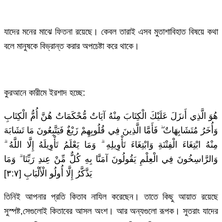
যাদের মনের মাঝে ফিতনা রয়েছে। কেবল তারাই এসব মুতাশাবিহাত বিষয়ে কথা
বলে মানুষকে বিভ্রান্ত করার অপচেষ্টা করে থাকে।
কুরআনে কারীমে ইরশাদ হচ্ছে:
هُوَ الَّذِي أَنزَلَ عَلَيْكَ الْكِتَابَ مِنْهُ آيَاتٌ مُّحْكَمَاتٌ هُنَّ أُمُّ الْكِتَابِ
وَأُخَرُ مُتَشَابِهَاتٌ ۖ فَأَمَّا الَّذِينَ فِي قُلُوبِهِمْ زَيْغٌ فَيَتَّبِعُونَ مَا تَشَابَهَ
مِنْهُ ابْتِغَاءَ الْفِتْنَةِ وَابْتِغَاءَ تَأْوِيلِهِ ۗ وَمَا يَعْلَمُ تَأْوِيلَهُ إِلَّا اللَّهُ ۗ
وَالرَّاسِخُونَ فِي الْعِلْمِ يَقُولُونَ آمَنَّا بِهِ كُلٌّ مِّنْ عِندِ رَبِّنَا ۗ وَمَا
يَذَّكَّرُ إِلَّا أُولُو الْأَلْبَابِ [٣:٧]
তিনিই আপনার প্রতি কিতাব নাযিল করেছেন। তাতে কিছু আয়াত রয়েছে
সুস্পষ্ট,সেগুলোই কিতাবের আসল অংশ। আর অন্যগুলো রূপক। সুতরাং যাদের