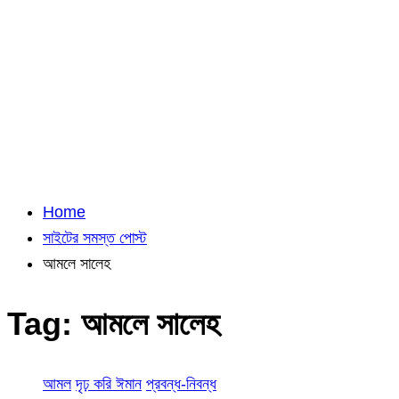
Home
সাইটের সমস্ত পোস্ট
আমলে সালেহ
Tag:
আমলে সালেহ
আমল
দৃঢ় করি ঈমান
প্রবন্ধ-নিবন্ধ