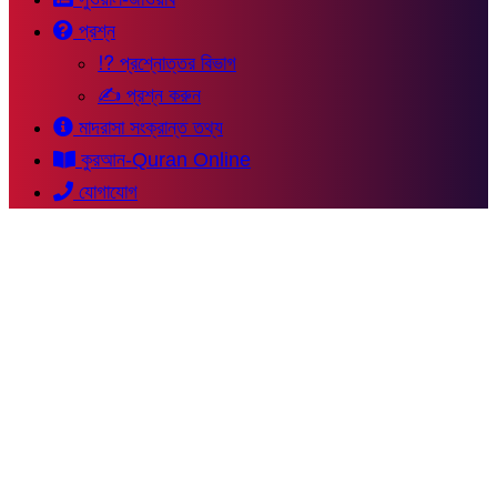
প্রশ্ন
⁉ প্রশ্নোত্তর বিভাগ
✍ প্রশ্ন করুন
মাদরাসা সংক্রান্ত তথ্য
কুরআন-Quran Online
যোগাযোগ