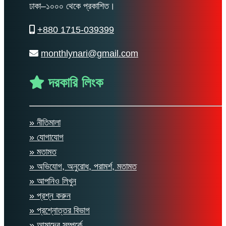
ঢাকা–১০০০ থেকে প্রকাশিত।
+880 1715-039399
monthlynari@gmail.com
দরকারি লিংক
» নীতিমালা
» যোগাযোগ
» মতামত
» অভিযোগ, অনুরোধ, পরামর্শ, মতামত
» আপনিও লিখুন
» প্রশ্ন করুন
» প্রশ্নোত্তর বিভাগ
» আমাদের সম্পর্কে