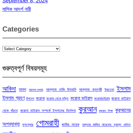
September 8, 2024
মাসিক আদর্শ নারী
Categories
Categories
গুরুত্বপূর্ণ বিষয়সমূহ
ইসলাম
আকিদা
আমল
আল্লামা তাকি উসমানি
আল্লামা বাবুনগরী
ইজতেমা
আলেম-ওলামা
ইসলাম গ্রহণ
করোনা ভাইরাস
করোনা
করোনা ভাইরাস
উপদেশ
করোনা থেকে মুক্তি
করোনাভাইরাস
কুরআন
কুরআনের
থেকে বাঁচতে
করোনা ভাইরাস সম্পর্কে ইসলামের নির্দেশনা
কুরআন শিক্ষা
গোমরাহী
অপব্যাখ্যা
জাকির নায়েক
কুসংস্কার
ডাক্তার জাকির নায়েকের ভ্রান্ত ধর্মমত