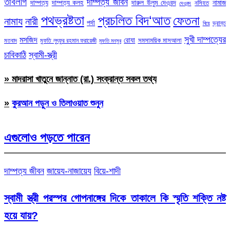
তাবলীগ
দাম্পত্য জীবন
দাম্পত্য
দাম্পত্য কলহ
দারুল উলুম দেওবন্দ
নামাজ
নসিহত
দেওবন্দ
পথভ্রষ্টতা
প্রচলিত বিদ‘আত
ফেতনা
নামায
নারী
পর্দা
ভ্রান্ত
বিয়ে
সুখী দাম্পত্যের
মসজিদ
রোযা
সমসাময়িক মাসআলা
মতবাদ
মুফতি লুৎফুর রহমান ফরায়েজী
মুফতি মনসুর
চাবিকাঠি
স্বামী-স্ত্রী
» মাদরাসা খাতুনে জান্নাত (রা.) সংক্রান্ত সকল তথ্য
»
কুরআন পড়ুন ও তিলাওয়াত শুনুন
এগুলোও পড়তে পারেন
দাম্পত্য জীবন
জায়েয-নাজায়েয
বিয়ে-শাদী
স্বামী স্ত্রী পরস্পর গোপনাঙ্গের দিকে তাকালে কি স্মৃতি শক্তি নষ্ট
হয়ে যায়?