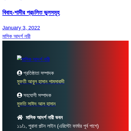
বিবাহ-শাদীর প্রচলিত ভুলসমূহ
January 3, 2022
মাসিক আদর্শ নারী
প্রতিষ্ঠাতা সম্পাদক
মুফতী আবুল হাসান শামসাবাদী
সহযোগী সম্পাদক
মুফতি সাঈদ আল হাসান
মাসিক আদর্শ নারী ভবন
১১/১, পুরানা পল্টন লাইন (এরিস্টো ফার্মার পূর্ব পাশে)