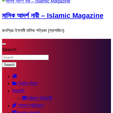
মাসিক আদর্শ নারী – Islamic Magazine
জনপ্রিয় ইসলামী মাসিক পত্রিকা (ম্যাগাজিন)
Search
Search
নিয়মিত বিভাগ
নিয়মাবলি
বিজ্ঞাপন নিয়মাবলী
গবেষণা প্রতিবেদন
সুওয়াল-জাওয়াব