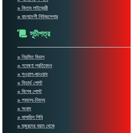
» কিতাব লাইব্রেরী
» বাংলাদেশী নিউজপেপার
সূচীপত্র
» নিয়মিত বিভাগ
» গবেষণা প্রতিবেদন
» সুওয়াল-জাওয়াব
» ফিচার্ড পোস্ট
» বিশেষ পোস্ট
» প্রবন্ধ-নিবন্ধ
» সংবাদ
» মাসায়িল শিখি
» হুজুরদের বয়ান থেকে