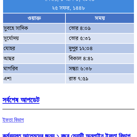
২৫ সফর, ১৪৪৮
ওয়াক্ত
সময়
সুবহে সাদিক
ভোর ৪:০৯
সূর্যোদয়
ভোর ৫:৩১
যোহর
দুপুর ১২:০৪
আছর
বিকাল ৪:৪১
মাগরিব
সন্ধ্যা ৬:৩৮
এশা
রাত ৭:৫৯
সর্বশেষ আপডেট
ইফতা বিভাগ
কর্মব্যস্ত আলেমদের জন্য ১ বছর মেয়াদী অনলাইন ইফতা বিভাগ