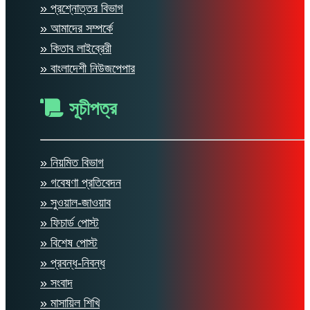
» প্রশ্নোত্তর বিভাগ
» আমাদের সম্পর্কে
» কিতাব লাইব্রেরী
» বাংলাদেশী নিউজপেপার
সূচীপত্র
» নিয়মিত বিভাগ
» গবেষণা প্রতিবেদন
» সুওয়াল-জাওয়াব
» ফিচার্ড পোস্ট
» বিশেষ পোস্ট
» প্রবন্ধ-নিবন্ধ
» সংবাদ
» মাসায়িল শিখি