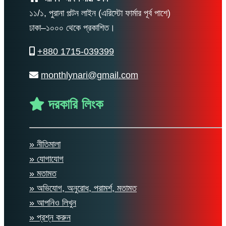
১১/১, পুরানা পল্টন লাইন (এরিস্টো ফার্মার পূর্ব পাশে)
ঢাকা–১০০০ থেকে প্রকাশিত।
+880 1715-039399
monthlynari@gmail.com
দরকারি লিংক
» নীতিমালা
» যোগাযোগ
» মতামত
» অভিযোগ, অনুরোধ, পরামর্শ, মতামত
» আপনিও লিখুন
» প্রশ্ন করুন