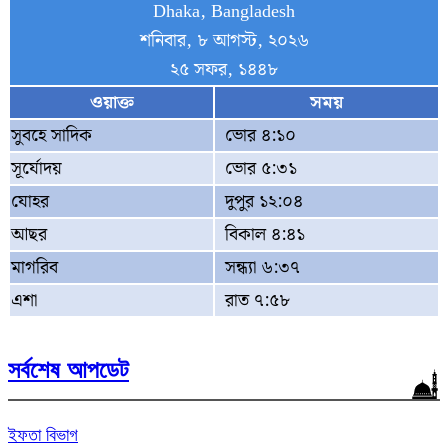
Dhaka, Bangladesh
শনিবার, ৮ আগস্ট, ২০২৬
২৫ সফর, ১৪৪৮
ওয়াক্ত
সময়
সুবহে সাদিক
ভোর ৪:১০
সূর্যোদয়
ভোর ৫:৩১
যোহর
দুপুর ১২:০৪
আছর
বিকাল ৪:৪১
মাগরিব
সন্ধ্যা ৬:৩৭
এশা
রাত ৭:৫৮
সর্বশেষ আপডেট
ইফতা বিভাগ