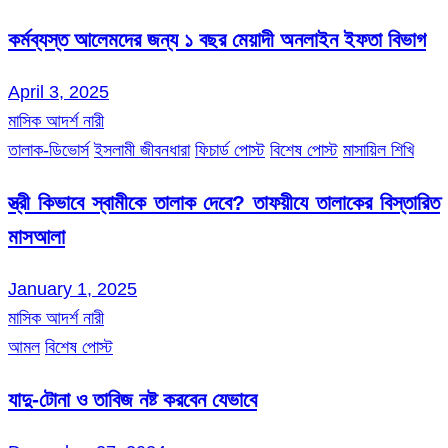
কর্মব্যস্ত আলেমদের জন্য ১ বছর মেয়াদী অনলাইন ইফতা বিভাগ
April 3, 2025
মাসিক আদর্শ নারী
তালাক-ডিভোর্স
ইসলামী জীবনধারা
ফিচার্ড পোস্ট
বিশেষ পোস্ট
মাসায়িল শিখি
স্ত্রী কিভাবে স্বামীকে তালাক দেবে? তাফয়ীযে তালাকের বিস্তারিত
মাসআলা
January 1, 2025
মাসিক আদর্শ নারী
আমল
বিশেষ পোস্ট
যাদু-টোনা ও তাবিজ নষ্ট করবেন যেভাবে