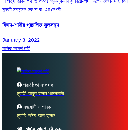
দাম্পত্য জীবন
পথ ও পাথেয়
প্রবন্ধ-নিবন্ধ
বিয়ে-শাদী
বিশেষ পোস্ট
মহিলাঙ্গন
মুফতী মনসূরুল হক দা.বা. এর লেখনী
বিবাহ-শাদীর প্রচলিত ভুলসমূহ
January 3, 2022
মাসিক আদর্শ নারী
প্রতিষ্ঠাতা সম্পাদক
মুফতী আবুল হাসান শামসাবাদী
সহযোগী সম্পাদক
মুফতি সাঈদ আল হাসান
মাসিক আদর্শ নারী ভবন