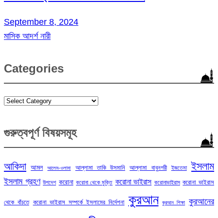
September 8, 2024
মাসিক আদর্শ নারী
Categories
Categories
গুরুত্বপূর্ণ বিষয়সমূহ
ইসলাম
আকিদা
আমল
আল্লামা তাকি উসমানি
আল্লামা বাবুনগরী
ইজতেমা
আলেম-ওলামা
ইসলাম গ্রহণ
করোনা ভাইরাস
করোনা
করোনা ভাইরাস
উপদেশ
করোনা থেকে মুক্তি
করোনাভাইরাস
কুরআন
কুরআনের
থেকে বাঁচতে
করোনা ভাইরাস সম্পর্কে ইসলামের নির্দেশনা
কুরআন শিক্ষা