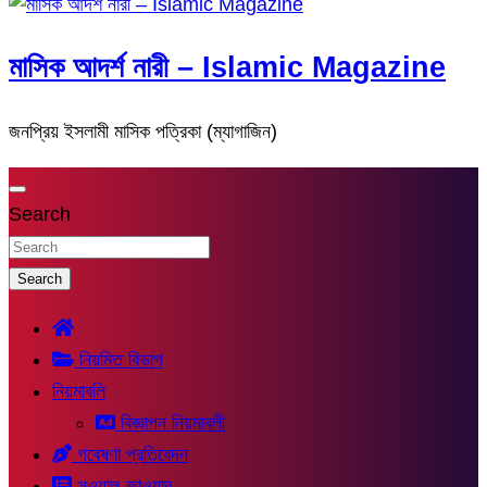
মাসিক আদর্শ নারী – Islamic Magazine
জনপ্রিয় ইসলামী মাসিক পত্রিকা (ম্যাগাজিন)
Search
Search
নিয়মিত বিভাগ
নিয়মাবলি
বিজ্ঞাপন নিয়মাবলী
গবেষণা প্রতিবেদন
সুওয়াল-জাওয়াব