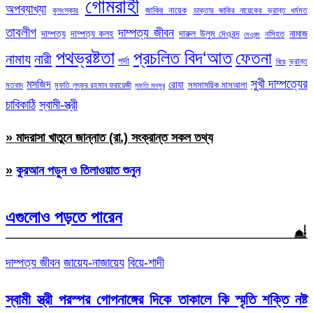
গোমরাহী
অপব্যাখ্যা
জাকির নায়েক
কুসংস্কার
ডাক্তার জাকির নায়েকের ভ্রান্ত ধর্মমত
তাবলীগ
দাম্পত্য জীবন
দাম্পত্য
দাম্পত্য কলহ
দারুল উলুম দেওবন্দ
নামাজ
নসিহত
দেওবন্দ
পথভ্রষ্টতা
প্রচলিত বিদ‘আত
ফেতনা
নামায
নারী
পর্দা
ভ্রান্ত
বিয়ে
সুখী দাম্পত্যের
মসজিদ
রোযা
সমসাময়িক মাসআলা
মতবাদ
মুফতি লুৎফুর রহমান ফরায়েজী
মুফতি মনসুর
চাবিকাঠি
স্বামী-স্ত্রী
» মাদরাসা খাতুনে জান্নাত (রা.) সংক্রান্ত সকল তথ্য
»
কুরআন পড়ুন ও তিলাওয়াত শুনুন
এগুলোও পড়তে পারেন
দাম্পত্য জীবন
জায়েয-নাজায়েয
বিয়ে-শাদী
স্বামী স্ত্রী পরস্পর গোপনাঙ্গের দিকে তাকালে কি স্মৃতি শক্তি নষ্ট