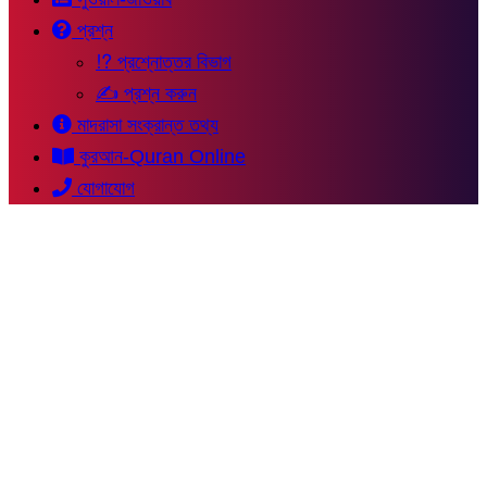
প্রশ্ন
⁉ প্রশ্নোত্তর বিভাগ
✍ প্রশ্ন করুন
মাদরাসা সংক্রান্ত তথ্য
কুরআন-Quran Online
যোগাযোগ