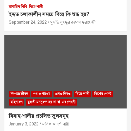
মাসায়িল শিখি
বিয়ে-শাদী
ইদ্দত চলাকালীন সময়ে বিয়ে কি শুদ্ধ হয়?
September 24, 2022
মুফতি লুৎফুর রহমান ফরায়েজী
দাম্পত্য জীবন
পথ ও পাথেয়
প্রবন্ধ-নিবন্ধ
বিয়ে-শাদী
বিশেষ পোস্ট
মহিলাঙ্গন
মুফতী মনসূরুল হক দা.বা. এর লেখনী
বিবাহ-শাদীর প্রচলিত ভুলসমূহ
January 3, 2022
মাসিক আদর্শ নারী