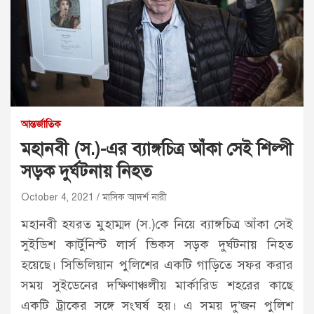
আন্তর্জাতিক
মহানবী (স.)-এর ব্যাঙ্গচিত্র আঁকা সেই শিল্পী
সড়ক দুর্ঘটনায় নিহত
October 4, 2021
মাসিক আদর্শ নারী
মহানবী হযরত মুহাম্মদ (স.)কে নিয়ে ব্যাঙ্গচিত্র আঁকা সেই
সুইডিশ কার্টুনিস্ট লার্স ভিকস সড়ক দুর্ঘটনায় নিহত
হয়েছে। সিভিলিয়ান পুলিশের একটি গাড়িতে সফর করার
সময় সুইডেনের দক্ষিণাঞ্চলীয় মার্কারিড শহরের কাছে
একটি ট্রাকের সঙ্গে সংঘর্ষ হয়। এ সময় দু’জন পুলিশ