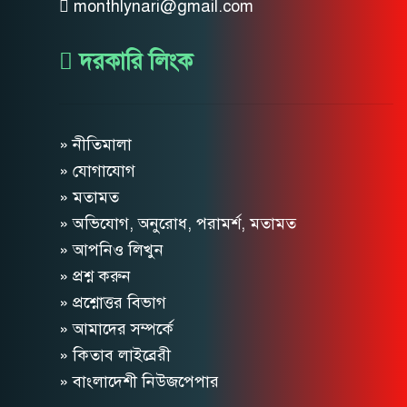
monthlynari@gmail.com
দরকারি লিংক
» নীতিমালা
» যোগাযোগ
» মতামত
» অভিযোগ, অনুরোধ, পরামর্শ, মতামত
» আপনিও লিখুন
» প্রশ্ন করুন
» প্রশ্নোত্তর বিভাগ
» আমাদের সম্পর্কে
» কিতাব লাইব্রেরী
» বাংলাদেশী নিউজপেপার