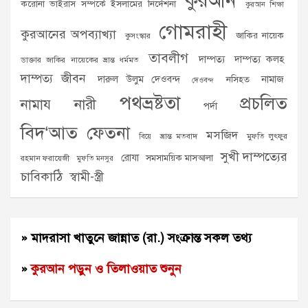
কুরআন
করোনা ভাইরাস সম্পর্কে ইসলামের নির্দেশনা
কুরআন শিক্ষা
গোমরাহী
কুরআনের অপব্যাখ্যা
জাকির নায়েক
কুসংস্কার
তাবলীগ
দাম্পত্য
দাম্পত্য কলহ
ডাক্তার জাকির নায়েকের ভ্রান্ত ধর্মমত
দাম্পত্য জীবন
দারুল উলুম দেওবন্দ
নামাজ
নসিহত
দেওবন্দ
পথভ্রষ্টতা
প্রচলিত
নামায
নারী
পর্দা
বিদ‘আত
ফেতনা
মসজিদ
ভ্রান্ত মতবাদ
মুফতি লুৎফুর
বিয়ে
সুখী দাম্পত্যের
রোযা
সমসাময়িক মাসআলা
রহমান ফরায়েজী
মুফতি মনসুর
চাবিকাঠি
স্বামী-স্ত্রী
» মাদরাসা খাতুনে জান্নাত (রা.) সংক্রান্ত সকল তথ্য
»
কুরআন পড়ুন ও তিলাওয়াত শুনুন