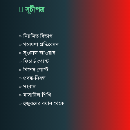
সূচীপত্র
» নিয়মিত বিভাগ
» গবেষণা প্রতিবেদন
» সুওয়াল-জাওয়াব
» ফিচার্ড পোস্ট
» বিশেষ পোস্ট
» প্রবন্ধ-নিবন্ধ
» সংবাদ
» মাসায়িল শিখি
» হুজুরদের বয়ান থেকে