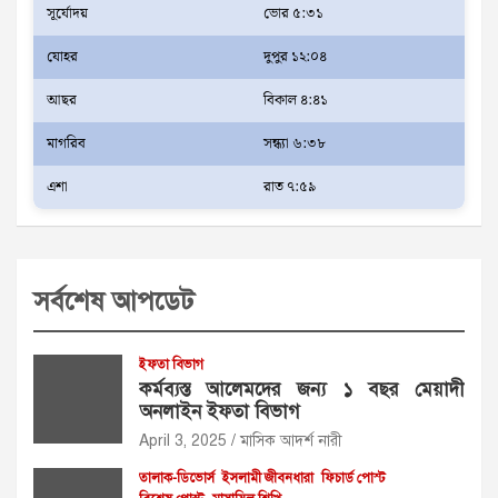
সূর্যোদয়
ভোর ৫:৩১
যোহর
দুপুর ১২:০৪
আছর
বিকাল ৪:৪১
মাগরিব
সন্ধ্যা ৬:৩৮
এশা
রাত ৭:৫৯
সর্বশেষ আপডেট
ইফতা বিভাগ
কর্মব্যস্ত আলেমদের জন্য ১ বছর মেয়াদী
অনলাইন ইফতা বিভাগ
April 3, 2025
মাসিক আদর্শ নারী
তালাক-ডিভোর্স
ইসলামী জীবনধারা
ফিচার্ড পোস্ট