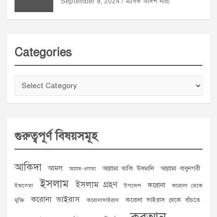
September 8, 2024
মাসিক আদর্শ নারী
Categories
Categories
গুরুত্বপূর্ণ বিষয়সমূহ
আকিদা
আমল
আল্লামা তাকি উসমানি
আল্লামা বাবুনগরী
আলেম-ওলামা
ইসলাম
ইসলাম গ্রহণ
করোনা
ইজতেমা
উপদেশ
করোনা থেকে
করোনা ভাইরাস
করোনা ভাইরাস থেকে বাঁচতে
মুক্তি
করোনাভাইরাস