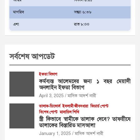
আছর
বিকাল ৪:৪১
মাগরিব
সন্ধ্যা ৬:৩৮
এশা
রাত ৮:০০
সর্বশেষ আপডেট
ইফতা বিভাগ
কর্মব্যস্ত আলেমদের জন্য ১ বছর মেয়াদী
অনলাইন ইফতা বিভাগ
April 3, 2025
মাসিক আদর্শ নারী
তালাক-ডিভোর্স
ইসলামী জীবনধারা
ফিচার্ড পোস্ট
বিশেষ পোস্ট
মাসায়িল শিখি
স্ত্রী কিভাবে স্বামীকে তালাক দেবে? তাফয়ীযে
তালাকের বিস্তারিত মাসআলা
January 1, 2025
মাসিক আদর্শ নারী