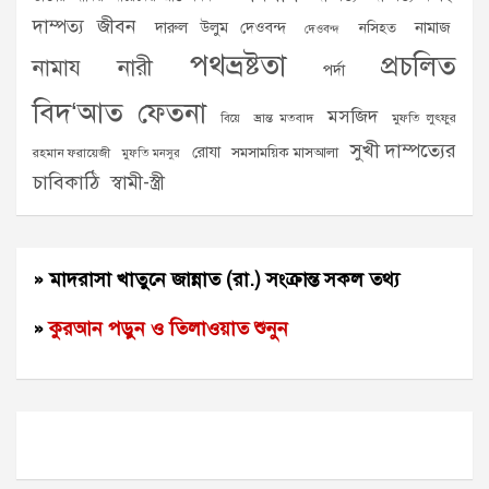
দাম্পত্য জীবন
দারুল উলুম দেওবন্দ
নামাজ
নসিহত
দেওবন্দ
পথভ্রষ্টতা
প্রচলিত
নামায
নারী
পর্দা
বিদ‘আত
ফেতনা
মসজিদ
ভ্রান্ত মতবাদ
মুফতি লুৎফুর
বিয়ে
সুখী দাম্পত্যের
রোযা
সমসাময়িক মাসআলা
রহমান ফরায়েজী
মুফতি মনসুর
চাবিকাঠি
স্বামী-স্ত্রী
» মাদরাসা খাতুনে জান্নাত (রা.) সংক্রান্ত সকল তথ্য
»
কুরআন পড়ুন ও তিলাওয়াত শুনুন