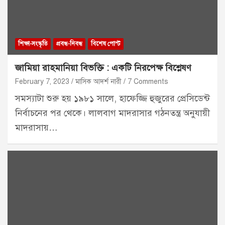
শিক্ষা-সংস্কৃতি
প্রবন্ধ-নিবন্ধ
বিশেষ পোস্ট
জামিয়া রাহমানিয়া বিভক্তি : একটি নিরপেক্ষ বিশ্লেষণ
February 7, 2023
মাসিক আদর্শ নারী
7 Comments
সমস্যাটা শুরু হয় ১৯৮১ সালে, হাফেজ্জি হুজুরের প্রেসিডেন্ট
নির্বাচনের পর থেকে। লালবাগ মাদরাসার গঠনতন্ত্র অনুযায়ী
মাদরাসায়…