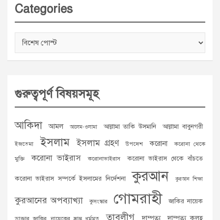
Categories
Categories
গুরুত্বপূর্ণ বিষয়সমূহ
আকিদা
আমল
আল্লামা তাকি উসমানি
আল্লামা বাবুনগরী
আলেম-ওলামা
ইসলাম
ইসলাম গ্রহণ
করোনা
ইজতেমা
উপদেশ
করোনা থেকে
করোনা ভাইরাস
করোনা ভাইরাস থেকে বাঁচতে
মুক্তি
করোনাভাইরাস
কুরআন
করোনা ভাইরাস সম্পর্কে ইসলামের নির্দেশনা
কুরআন শিক্ষা
গোমরাহী
কুরআনের অপব্যাখ্যা
জাকির নায়েক
কুসংস্কার
তাবলীগ
দাম্পত্য
দাম্পত্য কলহ
ডাক্তার জাকির নায়েকের ভ্রান্ত ধর্মমত