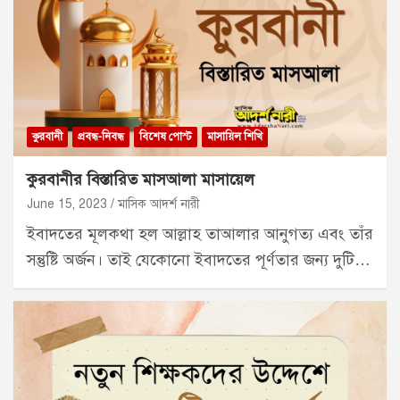
কুরবানী
প্রবন্ধ-নিবন্ধ
বিশেষ পোস্ট
মাসায়িল শিখি
কুরবানীর বিস্তারিত মাসআলা মাসায়েল
June 15, 2023
মাসিক আদর্শ নারী
ইবাদতের মূলকথা হল আল্লাহ তাআলার আনুগত্য এবং তাঁর
সন্তুষ্টি অর্জন। তাই যেকোনো ইবাদতের পূর্ণতার জন্য দুটি…