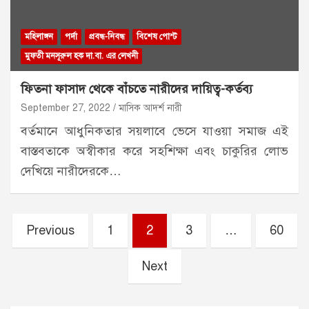
মহিলাঙ্গন
পর্দা
প্রবন্ধ-নিবন্ধ
বিশেষ পোস্ট
মুফতী মনসূরুল হক দা.বা. এর লেখনী
ফিতনা ফাসাদ থেকে বাঁচতে নারীদের দায়িত্ব-কর্তব্য
September 27, 2022
মাসিক আদর্শ নারী
বর্তমানে আধুনিকতার সয়লাবে ভেসে যাওয়া সমাজ এই
বাস্তবতাকে অস্বীকার করে সহশিক্ষা এবং চাকুরির লোভ
দেখিয়ে নারীদেরকে…
Posts
Previous
1
2
3
…
60
pagination
Next