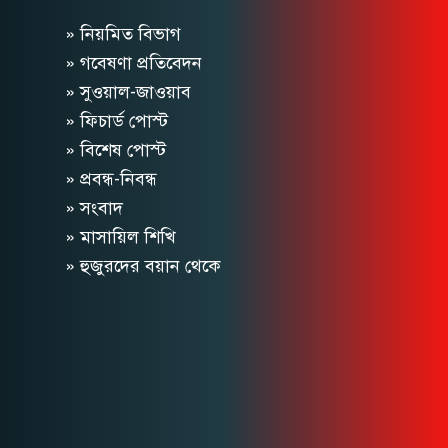
» নিয়মিত বিভাগ
» গবেষণা প্রতিবেদন
» সুওয়াল-জাওয়াব
» ফিচার্ড পোস্ট
» বিশেষ পোস্ট
» প্রবন্ধ-নিবন্ধ
» সংবাদ
» মাসায়িল শিখি
» হুজুরদের বয়ান থেকে