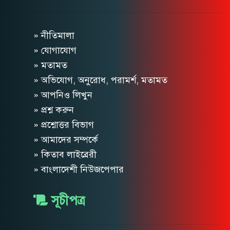
» নীতিমালা
» যোগাযোগ
» মতামত
» অভিযোগ, অনুরোধ, পরামর্শ, মতামত
» আপনিও লিখুন
» প্রশ্ন করুন
» প্রশ্নোত্তর বিভাগ
» আমাদের সম্পর্কে
» কিতাব লাইব্রেরী
» বাংলাদেশী নিউজপেপার
সূচীপত্র