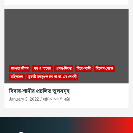
দাম্পত্য জীবন
পথ ও পাথেয়
প্রবন্ধ-নিবন্ধ
বিয়ে-শাদী
বিশেষ পোস্ট
মহিলাঙ্গন
মুফতী মনসূরুল হক দা.বা. এর লেখনী
বিবাহ-শাদীর প্রচলিত ভুলসমূহ
January 3, 2022
মাসিক আদর্শ নারী