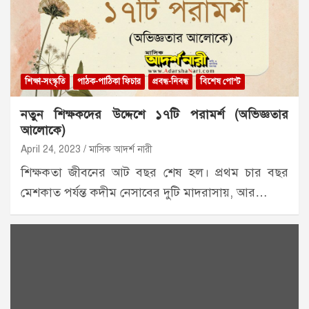
শিক্ষা-সংস্কৃতি
পাঠক-পাঠিকা ফিচার
প্রবন্ধ-নিবন্ধ
বিশেষ পোস্ট
নতুন শিক্ষকদের উদ্দেশে ১৭টি পরামর্শ (অভিজ্ঞতার
আলোকে)
April 24, 2023
মাসিক আদর্শ নারী
শিক্ষকতা জীবনের আট বছর শেষ হল। প্রথম চার বছর
মেশকাত পর্যন্ত কদীম নেসাবের দুটি মাদরাসায়, আর…