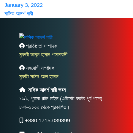
January 3, 2022
মাসিক আদর্শ নারী
প্রতিষ্ঠাতা সম্পাদক
মুফতী আবুল হাসান শামসাবাদী
সহযোগী সম্পাদক
মুফতি সাঈদ আল হাসান
মাসিক আদর্শ নারী ভবন
১১/১, পুরানা পল্টন লাইন (এরিস্টো ফার্মার পূর্ব পাশে)
ঢাকা–১০০০ থেকে প্রকাশিত।
+880 1715-039399