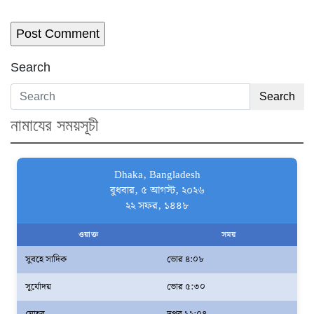
Search
Search
নামাযের সময়সূচী
Dhaka, Bangladesh
বুধবার, ৫ আগস্ট, ২০২৬
২২ সফর, ১৪৪৮
ওয়াক্ত
সময়
সুবহে সাদিক
ভোর ৪:০৮
সূর্যোদয়
ভোর ৫:৩০