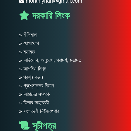
monthlynari@gmail.com
দরকারি লিংক
» নীতিমালা
» যোগাযোগ
» মতামত
» অভিযোগ, অনুরোধ, পরামর্শ, মতামত
» আপনিও লিখুন
» প্রশ্ন করুন
» প্রশ্নোত্তর বিভাগ
» আমাদের সম্পর্কে
» কিতাব লাইব্রেরী
» বাংলাদেশী নিউজপেপার
সূচীপত্র