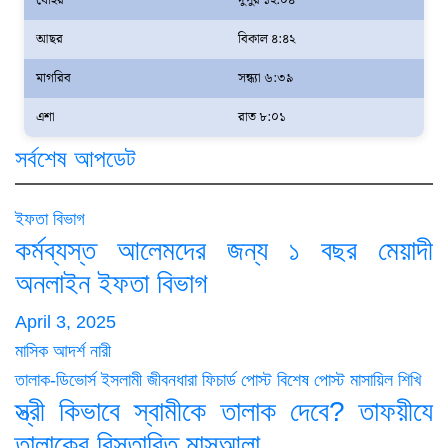
যোহর
দুপুর ১২:০৪
আছর
বিকাল ৪:৪২
মাগরিব
সন্ধ্যা ৬:৩৯
এশা
রাত ৮:০১
সর্বশেষ আপডেট
ইফতা বিভাগ
কর্মব্যস্ত আলেমদের জন্য ১ বছর মেয়াদী
অনলাইন ইফতা বিভাগ
April 3, 2025
মাসিক আদর্শ নারী
তালাক-ডিভোর্স
ইসলামী জীবনধারা
ফিচার্ড পোস্ট
বিশেষ পোস্ট
মাসায়িল শিখি
স্ত্রী কিভাবে স্বামীকে তালাক দেবে? তাফয়ীযে
তালাকের বিস্তারিত মাসআলা