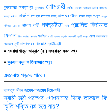
গোমরাহী
কুরআনের অপব্যাখ্যা
জাকির নায়েক
কুসংস্কার
ডাক্তার জাকির নায়েকের
তাবলীগ
দাম্পত্য জীবন
দাম্পত্য
দাম্পত্য কলহ
দারুল উলুম দেওবন্দ
ভ্রান্ত ধর্মমত
দেওবন্দ
পথভ্রষ্টতা
প্রচলিত বিদ‘আত
নামায
নারী
নামাজ
পর্দা
নসিহত
ফেতনা
মসজিদ
রোযা
সমসাময়িক
ভ্রান্ত মতবাদ
মুফতি লুৎফুর রহমান ফরায়েজী
বিয়ে
মুফতি মনসুর
সুখী দাম্পত্যের চাবিকাঠি
স্বামী-স্ত্রী
মাসআলা
» মাদরাসা খাতুনে জান্নাত (রা.) সংক্রান্ত সকল তথ্য
»
কুরআন পড়ুন ও তিলাওয়াত শুনুন
এগুলোও পড়তে পারেন
দাম্পত্য জীবন
জায়েয-নাজায়েয
বিয়ে-শাদী
স্বামী স্ত্রী পরস্পর গোপনাঙ্গের দিকে তাকালে কি
স্মৃতি শক্তি নষ্ট হয়ে যায়?