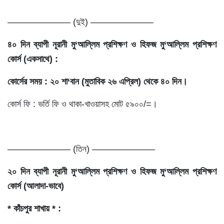
——————— (দুই) ———————
৪০ দিন ব্যাপী নূরানী মু‘আল্লিম প্রশিক্ষণ ও হিফজ ‍মু‘আল্লিম প্রশিক্ষণ
কোর্স (একসাথে) :
কোর্সের সময় : ২০ শা‘বান (মুতাবিক ২৬ এপ্রিল) থেকে ৪০ দিন।
কোর্স ফি : ভর্তি ফি ও থাকা-খাওয়াসহ মোট ৫৯০০/=।
——————— (তিন) ———————
২০ দিন ব্যাপী নূরানী মু‘আল্লিম প্রশিক্ষণ ও হিফজ ‍মু‘আল্লিম প্রশিক্ষণ
কোর্স (আলাদা-ভাবে)
* কাঁচপুর শাখায় * :